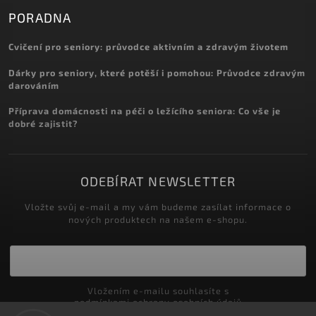
PORADNA
Cvičení pro seniory: průvodce aktivním a zdravým životem
Dárky pro seniory, které potěší i pomohou: Průvodce zdravým
darováním
Příprava domácnosti na péči o ležícího seniora: Co vše je
dobré zajistit?
ODEBÍRAT NEWSLETTER
Vložte svůj e-mail a my vám budeme zasílat informace o
nových produktech na našem e-shopu.
Vložením e-mailu souhlasíte s
podmínkami ochrany osobních údajů