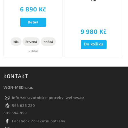
6 890 Kč
Detail
9 980 Kč
bílá
červená
hnědá
Do košíku
+ další
KONTAKT
WON-MED s.r.o.
info
@
zdravotnicke-potreby-welnes.cz
566 626 220
605 594 999
Facebook Zdravotní potřeby