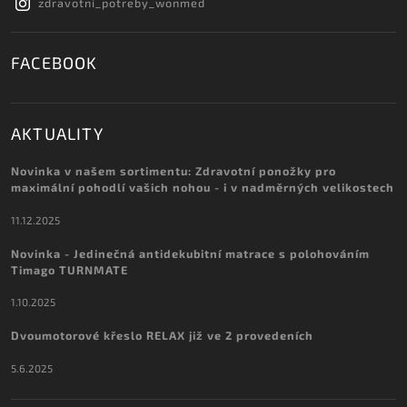
zdravotni_potreby_wonmed
FACEBOOK
AKTUALITY
Novinka v našem sortimentu: Zdravotní ponožky pro
maximální pohodlí vašich nohou - i v nadměrných velikostech
11.12.2025
Novinka - Jedinečná antidekubitní matrace s polohováním
Timago TURNMATE
1.10.2025
Dvoumotorové křeslo RELAX již ve 2 provedeních
5.6.2025