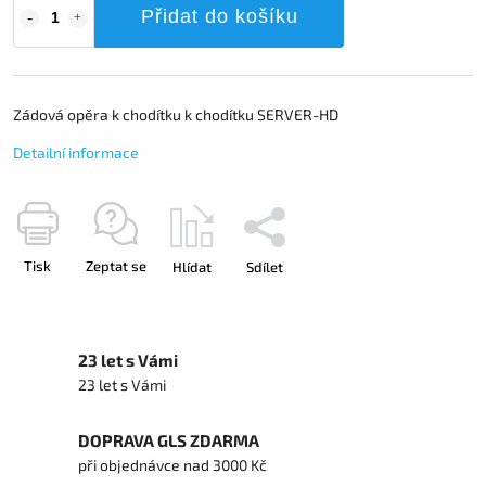
Přidat do košíku
Zádová opěra k chodítku k chodítku SERVER-HD
Detailní informace
Tisk
Zeptat se
Hlídat
Sdílet
23 let s Vámi
23 let s Vámi
DOPRAVA GLS ZDARMA
při objednávce nad 3000 Kč