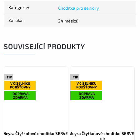
Kategorie
:
Chodítka pro seniory
Záruka
:
24 měsíců
SOUVISEJÍCÍ PRODUKTY
TIP
TIP
V ČÍSELNÍKU
V ČÍSELNÍKU
POJIŠŤOVNY
POJIŠŤOVNY
DOPRAVA
DOPRAVA
ZDARMA
ZDARMA
Meyra Čtyřkolové chodítko SERVER
Meyra Čtyřkolové chodítko SERVER
HD