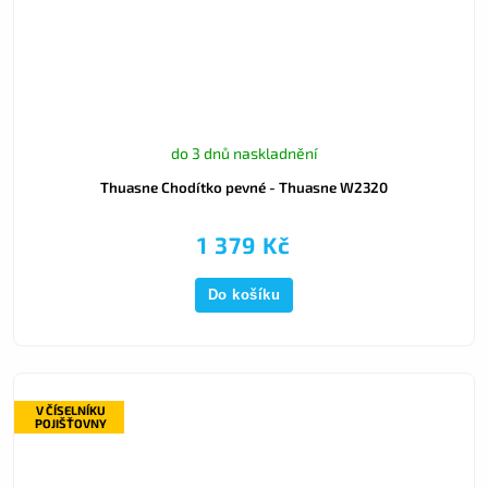
do 3 dnů naskladnění
Thuasne Chodítko pevné - Thuasne W2320
1 379 Kč
Do košíku
V ČÍSELNÍKU
POJIŠŤOVNY