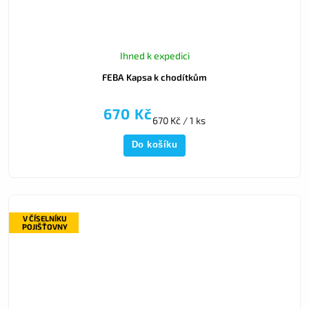
Ihned k expedici
FEBA Kapsa k chodítkům
670 Kč
670 Kč / 1 ks
Do košíku
V ČÍSELNÍKU
POJIŠŤOVNY