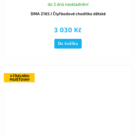
do 3 dnů naskladnění
DMA 2165 J Čtyřbodové chodítko dětské
3 030 Kč
Do košíku
V ČÍSELNÍKU
POJIŠŤOVNY