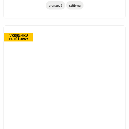
bronzová
stříbrná
V ČÍSELNÍKU
POJIŠŤOVNY