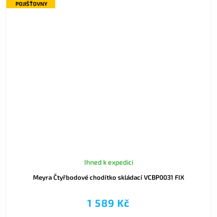
POJIŠŤOVNY
Ihned k expedici
Meyra Čtyřbodové chodítko skládací VCBP0031 FIX
1 589 Kč