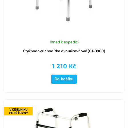
Ihned k expedici
Čtyřbodové chodítko dvouúrovňové (01-3900)
1 210 Kč
Do košíku
V ČÍSELNÍKU
POJIŠŤOVNY