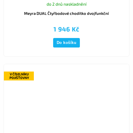
do 2 dnů naskladnění
Meyra DUAL Čtyřbodové chodítko dvojfunkční
1 946 Kč
Do košíku
V ČÍSELNÍKU
POJIŠŤOVNY