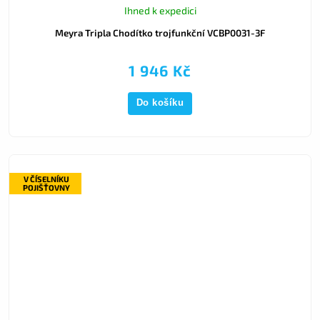
Ihned k expedici
Meyra Tripla Chodítko trojfunkční VCBP0031-3F
1 946 Kč
Do košíku
V ČÍSELNÍKU
POJIŠŤOVNY