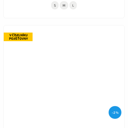
S
M
L
V ČÍSELNÍKU
POJIŠŤOVNY
–2 %