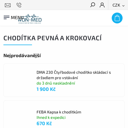
CZK
HLEDAT
CHODÍTKA PEVNÁ A KROKOVACÍ
Nejprodávanější
DMA 230 Čtyřbodové chodítko skládací s
držadlem pro vstávání
do 3 dnů naskladnění
1 900 Kč
FEBA Kapsa k chodítkům
Ihned k expedici
670 Kč