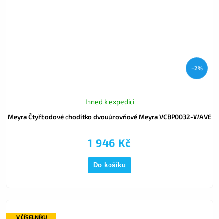
–2 %
Ihned k expedici
Meyra Čtyřbodové chodítko dvouúrovňové Meyra VCBP0032-WAVE
1 946 Kč
Do košíku
V ČÍSELNÍKU