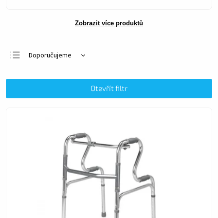
Zobrazit více produktů
Doporučujeme
Nejlevnější
Nejdražší
Otevřít filtr
Nejprodávanější
Abecedně