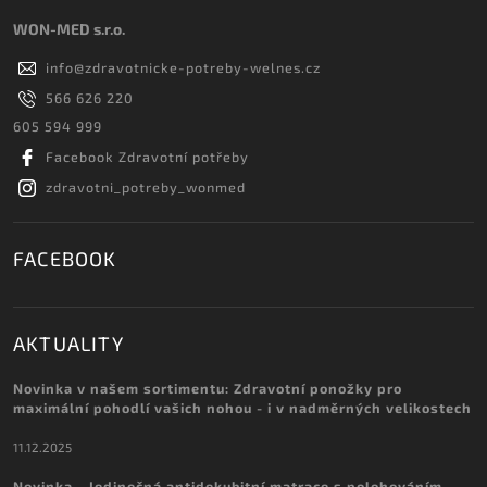
WON-MED s.r.o.
info
@
zdravotnicke-potreby-welnes.cz
566 626 220
605 594 999
Facebook Zdravotní potřeby
zdravotni_potreby_wonmed
FACEBOOK
AKTUALITY
Novinka v našem sortimentu: Zdravotní ponožky pro
maximální pohodlí vašich nohou - i v nadměrných velikostech
11.12.2025
Novinka - Jedinečná antidekubitní matrace s polohováním