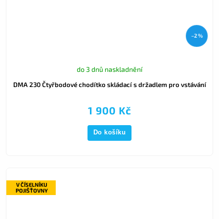
–2 %
do 3 dnů naskladnění
DMA 230 Čtyřbodové chodítko skládací s držadlem pro vstávání
1 900 Kč
Do košíku
V ČÍSELNÍKU
POJIŠŤOVNY