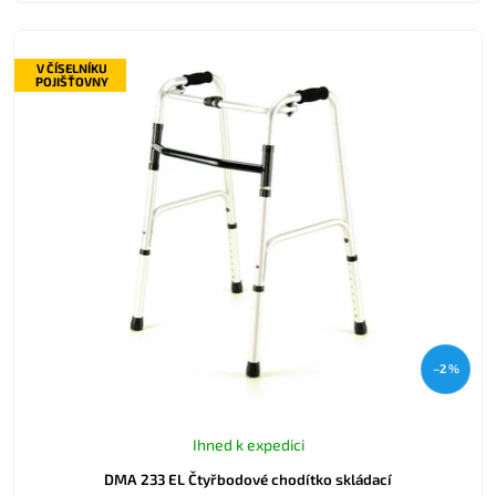
V ČÍSELNÍKU
POJIŠŤOVNY
–2 %
Ihned k expedici
DMA 233 EL Čtyřbodové chodítko skládací