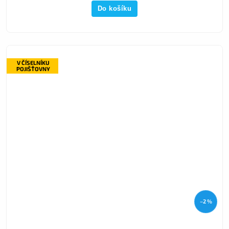
Do košíku
V ČÍSELNÍKU
POJIŠŤOVNY
–2 %