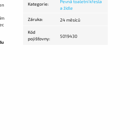
Pevná toaletní křesla
Kategorie
:
en
a židle
ním
Záruka
:
24 měsíců
vec
Kód
5019430
pojišťovny
:
du