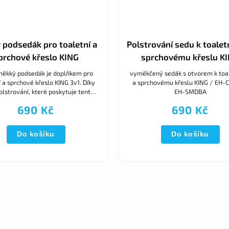
podsedák pro toaletní a
Polstrování sedu k toalet
prchové křeslo KING
sprchovému křeslu K
měkký podsedák je doplňkem pro
vyměkčený sedák s otvorem k toa
 a sprchové křeslo KING 3v1. Díky
a sprchovému křeslu KING / EH-
olstrování, které poskytuje tento
EH-SMDBA
olštář, je sedadlo pohodlné i pro
690 Kč
690 Kč
ty, kteří...
Do košíku
Do košíku