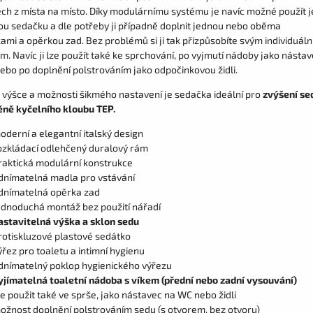
ch z místa na místo. Díky modulárnímu systému je navíc možné použít j
u sedačku a dle potřeby ji případně doplnit jednou nebo oběma
ami a opěrkou zad. Bez problémů si ji tak přizpůsobíte svým individuál
. Navíc ji lze použít také ke sprchování, po vyjmutí nádoby jako násta
ebo po doplnění polstrováním jako odpočinkovou židli.
é výšce a možnosti šikmého nastavení je sedačka ideální pro
zvýšení se
ně kyčelního kloubu TEP.
oderní a elegantní italský design
ozkládací odlehčený duralový rám
raktická modulární konstrukce
dnímatelná madla pro vstávání
dnímatelná opěrka zad
ednoduchá montáž bez použití nářadí
astavitelná výška a sklon sedu
rotiskluzové plastové sedátko
ýřez pro toaletu a intimní hygienu
dnímatelný poklop hygienického výřezu
yjímatelná toaletní nádoba s víkem (přední nebo zadní vysouvání)
ze použit také ve sprše, jako nástavec na WC nebo židli
ožnost doplnění polstrováním sedu (s otvorem, bez otvoru)