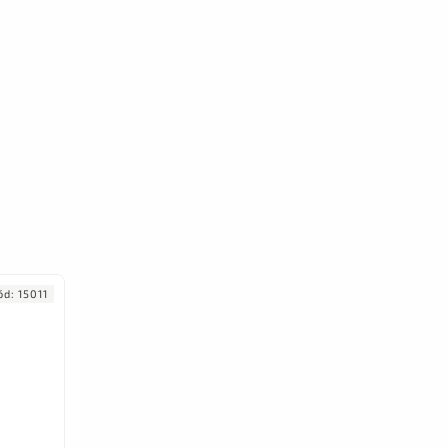
ód:
15011