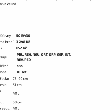
arva černá
išťovny
5019430
vna hradí
3 248 Kč
ek
652 Kč
PRL, REH, NEU, ORT, ORP, GER, INT,
isuje
REV, PED
 lékař
ano
doba
10 let
řesla:
75–90 cm
esla:
51 cm
a
40 cm
edu:
50 cm
 sedu:
40 cm