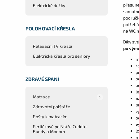
přesune
Elektrické dečky
samotno
područk
potřebám
POLOHOVACÍ KŘESLA
na WC n
Díky sv
Relaxační TV křesla
po výmě
Elektrická křesla pro seniory
m
r
p
ZDRAVÉ SPANÍ
o
o
j
Matrace
n
p
Zdravotní polštáře
v
Rošty k matracím
o
v
Perličkové polštáře Cuddle
l
Buddy a Modom
m