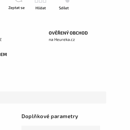
Zeptat se
Hlídat
Sdílet
OVĚŘENÝ OBCHOD
č
na Heureka.cz
REM
Doplňkové parametry