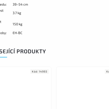
edu:
39–54 cm
st
3.7 kg
t
150 kg
oby:
EH-BC
SEJÍCÍ PRODUKTY
Kód:
14993
K