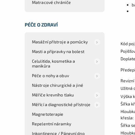
Matracové chrániče
b
PÉČE O ZDRAVÍ
Masážní přístroje a pomůcky
Kód poj
Pojišťo
Masti a přípravky na bolest
Doplat
Celulitida, kosmetika a
manikůra
Předep
Péče o nohy a obuv
Revizní
Nástroje chirurgické a jiné
Užitná 
Měřiče krevního tlaku
Výška k
Šířka kř
Měřící a diagnostické přístroje
Hloubk
Magnetoterapie
křesla:
Repelentní náramky
Šířka s
Hloubka
Inkontinence / Pánevní dno