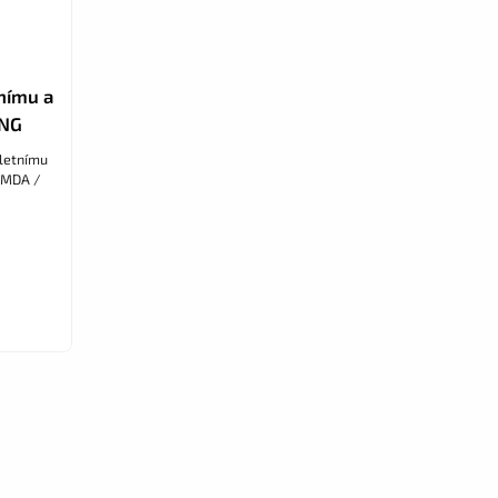
nímu a
ING
letnímu
CMDA /