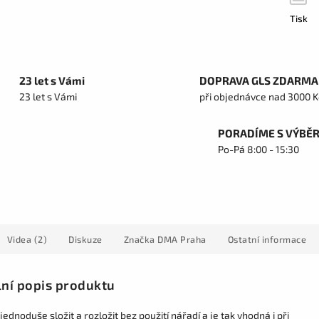
Tisk
23 let s Vámi
DOPRAVA GLS ZDARMA
23 let s Vámi
při objednávce nad 3000 K
PORADÍME S VÝBĚ
Po-Pá 8:00 - 15:30
Videa (2)
Diskuze
Značka
DMA Praha
Ostatní informace
lní popis produktu
e jednoduše složit a rozložit bez použití nářadí a je tak vhodná i při