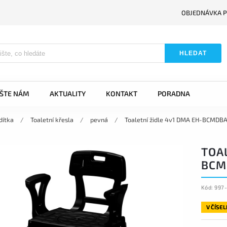
OBJEDNÁVKA P
HLEDAT
IŠTE NÁM
AKTUALITY
KONTAKT
PORADNA
dítka
/
Toaletní křesla
/
pevná
/
Toaletní židle 4v1 DMA EH-BCMDBA
TOAL
BCM
Kód:
997-
V ČÍSE