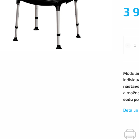
3 
Modulár
individ
nástave
a možno
sedu po
Detailn