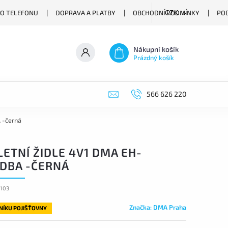
O TELEFONU
DOPRAVA A PLATBY
OBCHODNÍ PODMÍNKY
PO
CZK
Nákupní košík
Prázdný košík
566 626 220
 -černá
ETNÍ ŽIDLE 4V1 DMA EH-
DBA -ČERNÁ
103
Značka:
DMA Praha
LNÍKU POJIŠŤOVNY