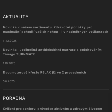
AKTUALITY
Novinka v našem sortimentu: Zdravotní ponožky pro
maximální pohodlí vašich nohou - i v nadměrných velikostech
11.12.2025
Novinka - Jedinečná antidekubitní matrace s polohováním
Timago TURNMATE
1.10.2025
Dvoumotorové křeslo RELAX již ve 2 provedeních
5.6.2025
PORADNA
Cvičení pro seniory: průvodce aktivním a zdravým životem