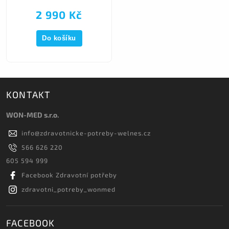
2 990 Kč
Do košíku
KONTAKT
WON-MED s.r.o.
info
@
zdravotnicke-potreby-welnes.cz
566 626 220
605 594 999
Facebook Zdravotní potřeby
zdravotni_potreby_wonmed
FACEBOOK