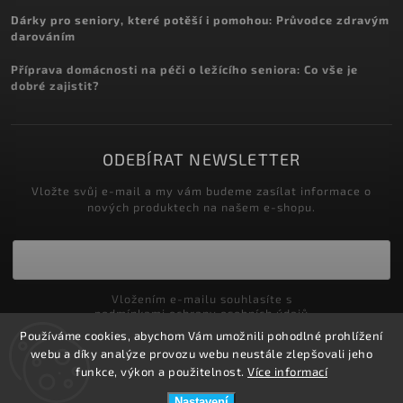
Dárky pro seniory, které potěší i pomohou: Průvodce zdravým
darováním
Příprava domácnosti na péči o ležícího seniora: Co vše je
dobré zajistit?
ODEBÍRAT NEWSLETTER
Vložte svůj e-mail a my vám budeme zasílat informace o
nových produktech na našem e-shopu.
Vložením e-mailu souhlasíte s
podmínkami ochrany osobních údajů
Používáme cookies, abychom Vám umožnili pohodlné prohlížení
Přihlásit se
webu a díky analýze provozu webu neustále zlepšovali jeho
funkce, výkon a použitelnost.
Více informací
Nastavení