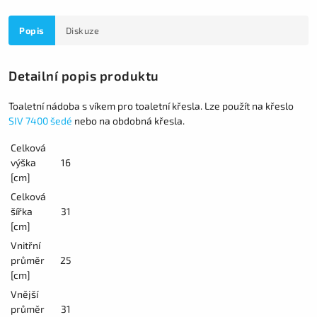
Popis
Diskuze
Detailní popis produktu
Toaletní nádoba s víkem pro toaletní křesla. Lze použít na křeslo
SIV 7400 šedé
nebo na obdobná křesla.
Celková
výška
16
[cm]
Celková
šířka
31
[cm]
Vnitřní
průměr
25
[cm]
Vnější
průměr
31