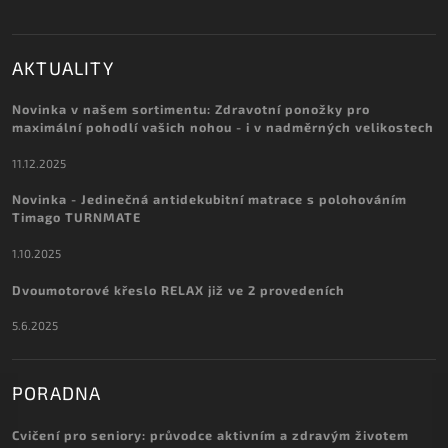
AKTUALITY
Novinka v našem sortimentu: Zdravotní ponožky pro
maximální pohodlí vašich nohou - i v nadměrných velikostech
11.12.2025
Novinka - Jedinečná antidekubitní matrace s polohováním
Timago TURNMATE
1.10.2025
Dvoumotorové křeslo RELAX již ve 2 provedeních
5.6.2025
PORADNA
Cvičení pro seniory: průvodce aktivním a zdravým životem