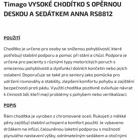
Timago VYSOKÉ CHODÍTKO S OPĚRNOU
DESKOU A SEDÁTKEM ANNA RS8812
POUŽITÍ
Chodítko je určeno pro osoby se sníženou pohyblivostí, které
potřebují stabilní podporu a pomoc při stání a chůzi. Podpora je
určena pro pacienty s různými typy motorických poruch s
omezenou pohyblivostí a dysfunkcí dolních končetin nebo jejich
oslabení. Doporučuje se také pro seniory jako pomůcka pro
udržení rovnováhy a stability, zlepšení komfortu pohybu a zajištění
bezpečnosti proti pádu. Využití chodítka pozitivně ovlivňuje návrat
k činnosti lidí, kteří mají problémy s pohybem nebo vertikalizací.
POPIS
Rám chodítka je vyroben z chromované oceli. Rukojeti z měkké
pěny zajišťují stabilní uchopení a komfort použití. Je vybaveno
držákem na infúzi, čalouněnou loketní podporou s možností
plynulého nastavení výšky, odnímatelným sedákem a otočnými