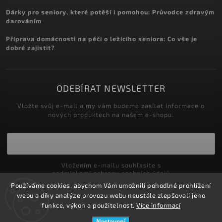
Dárky pro seniory, které potěší i pomohou: Průvodce zdravým
darováním
Příprava domácnosti na péči o ležícího seniora: Co vše je
dobré zajistit?
ODEBÍRAT NEWSLETTER
Vložte svůj e-mail a my vám budeme zasílat informace o
nových produktech na našem e-shopu.
Vložením e-mailu souhlasíte s
podmínkami ochrany osobních údajů
Používáme cookies, abychom Vám umožnili pohodlné prohlížení
Přihlásit se
webu a díky analýze provozu webu neustále zlepšovali jeho
funkce, výkon a použitelnost.
Více informací
Nastavení