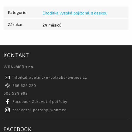
Kategorie
:
Chodítka vysoká pojízdná, s deskou
Záruka
:
24 měsíců
KONTAKT
WON-MED s.r.o.
info
@
zdravotnicke-potreby-welnes.cz
566 626 220
605 594 999
Facebook Zdravotní potřeby
zdravotni_potreby_wonmed
FACEBOOK