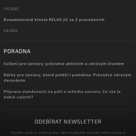
1.10.2025
Dvoumotorové křeslo RELAX již ve 2 provedeních
5.6.2025
PORADNA
Cvičení pro seniory: průvodce aktivním a zdravým životem
Dárky pro seniory, které potěší i pomohou: Průvodce zdravým
darováním
Příprava domácnosti na péči o ležícího seniora: Co vše je
dobré zajistit?
ODEBÍRAT NEWSLETTER
Vložte svůj e-mail a my vám budeme zasílat informace o