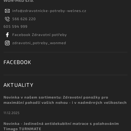
WON-MED s.r.o.
info
@
zdravotnicke-potreby-welnes.cz
566 626 220
605 594 999
Facebook Zdravotní potřeby
zdravotni_potreby_wonmed
FACEBOOK
AKTUALITY
Novinka v našem sortimentu: Zdravotní ponožky pro
maximální pohodlí vašich nohou - i v nadměrných velikostech
11.12.2025
Novinka - Jedinečná antidekubitní matrace s polohováním
Timago TURNMATE