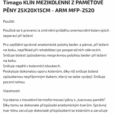
Timago KLÍN MEZIKOLENNÍ Z PAMĚŤOVÉ
PĚNY 25X20X15CM - ARM MFP-2520
Použití:
Používá se k prevenci a zmírnění průběhu onemocnění kolen jejich
separací při ležení.
Pro zajištění správné anatomické polohy beder a pánve, při ležení
na boku, například při rehabilitaci po pooperačních zákrocích.
Snižuje bolest způsobenou nesprávnou polohou beder při ležení
na boku.
Snižuje napětí v kolenních kloubech.
Poskytuje dokonalou oporu kolenům, díky níž snižuje bolest
způsobenou nepříjemným tlakem, který na sebe vyvíjejí. Snižuje
pocení nohou.
Vlastnosti:
Vyrobeno z inovativní termoformovací pěny s „tvarovou pamětí“.
Díky tomu se dokonale přizpůsobí anatomickým tvarům. Správný
tvar klínu zaručuje dokonalé přizpůsobení se kolenům a zaručuje