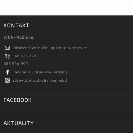
KONTAKT
WON-MED s.r.o.
info
@
zdravotnicke-potreby-welnes.cz
566 626 220
605 594 999
Facebook Zdravotní potřeby
zdravotni_potreby_wonmed
FACEBOOK
AKTUALITY