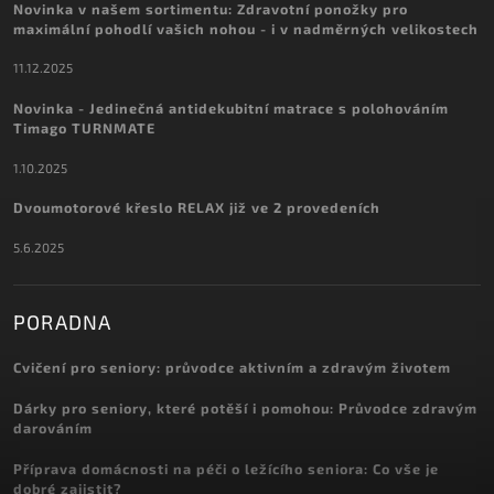
Novinka v našem sortimentu: Zdravotní ponožky pro
maximální pohodlí vašich nohou - i v nadměrných velikostech
11.12.2025
Novinka - Jedinečná antidekubitní matrace s polohováním
Timago TURNMATE
1.10.2025
Dvoumotorové křeslo RELAX již ve 2 provedeních
5.6.2025
PORADNA
Cvičení pro seniory: průvodce aktivním a zdravým životem
Dárky pro seniory, které potěší i pomohou: Průvodce zdravým
darováním
Příprava domácnosti na péči o ležícího seniora: Co vše je
dobré zajistit?