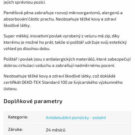
jejich správnou pozici.
Paměťová pěna zabraňuje rozvoji mikroorganizmů, alergenů a
absorbování částic prachu. Neobsahuje těžké kovy a zdraví
škodlivé látky.
Super měkký, inovativní povlak vyrobený z veluru má zip, díky
kterému je možné ho prát, takže si polštář udržuje svůj estetický
vzhled po dlouhou dobu.
Polštář i povlak jsou z antialergických materiálů, které zabezpečují
dobrou cirkulaci vzduchu a zabraňují nadměrnému pocení.
Neobsahuje těžké kovy a zdraví škodlivé látky, což dokládá
certifikát OEKD-TEX Standard 100 ze švýcarského výzkumného
ústavu.
Doplňkové parametry
Kategorie
:
Antidekubitní pomůcky - ostatní
Záruka
:
24 měsíců