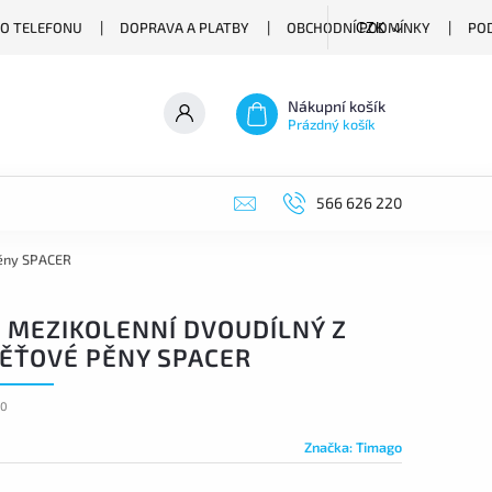
O TELEFONU
DOPRAVA A PLATBY
OBCHODNÍ PODMÍNKY
PO
CZK
Nákupní košík
Prázdný košík
566 626 220
pěny SPACER
N MEZIKOLENNÍ DVOUDÍLNÝ Z
ĚŤOVÉ PĚNY SPACER
70
Značka:
Timago