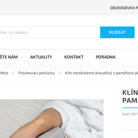
OBJEDNÁVKA P
HLEDAT
IŠTE NÁM
AKTUALITY
KONTAKT
PORADNA
dítka
/
Polohovací pomůcky
/
Klín mezikolenní dvoudílný z paměťové 
KLÍ
PAM
Kód:
150