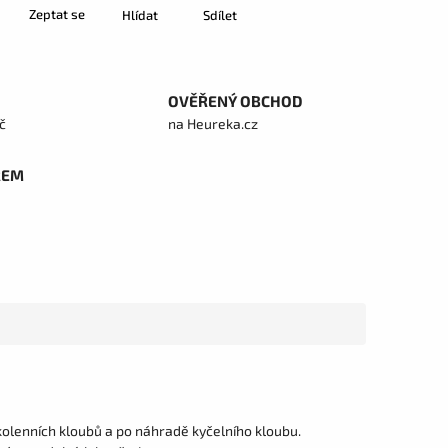
Zeptat se
Hlídat
Sdílet
OVĚŘENÝ OBCHOD
č
na Heureka.cz
REM
 kolenních kloubů a po náhradě kyčelního kloubu.