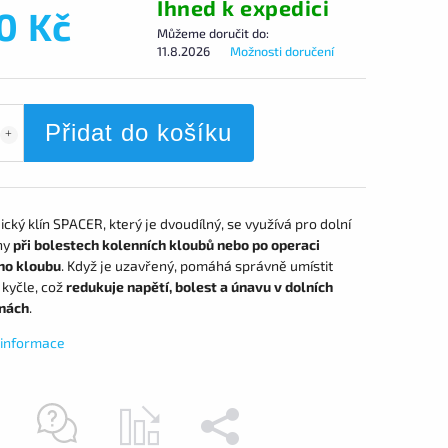
Ihned k expedici
0 Kč
Můžeme doručit do:
11.8.2026
Možnosti doručení
Přidat do košíku
cký klín SPACER, který je dvoudílný, se využívá pro dolní
ny
při bolestech kolenních kloubů nebo po operaci
ho kloubu
. Když je uzavřený, pomáhá správně umístit
 kyčle, což
redukuje napětí, bolest a únavu v dolních
nách
.
í informace