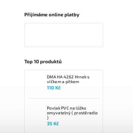
Přijímáme online platby
Top 10 produktů
DMA HA 4262 Hrnek s
víčkem a pítkem
110 Kč
Povlak PVC na lůžko
omyvatelný ( prostěradlo
)
35 Kč