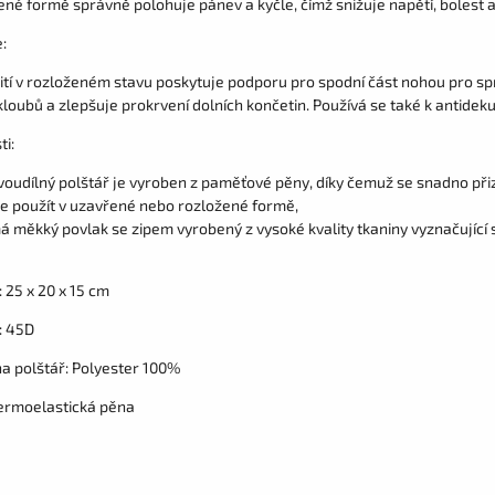
ené formě správně polohuje pánev a kyčle, čímž snižuje napětí, bolest a
:
ití v rozloženém stavu poskytuje podporu pro spodní část nohou pro spr
loubů a zlepšuje prokrvení dolních končetin. Používá se také k antidekub
ti:
voudílný polštář je vyroben z paměťové pěny, díky čemuž se snadno přiz
ze použít v uzavřené nebo rozložené formě,
á měkký povlak se zipem vyrobený z vysoké kvality tkaniny vyznačující 
 25 x 20 x 15 cm
: 45D
na polštář: Polyester 100%
termoelastická pěna