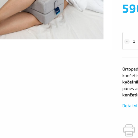
59
Ortopedi
končeti
kyčelní
pánev a
končeti
Detailn