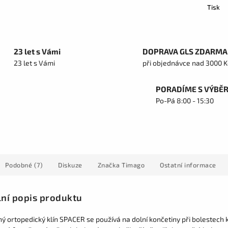
Tisk
23 let s Vámi
DOPRAVA GLS ZDARMA
23 let s Vámi
při objednávce nad 3000 K
PORADÍME S VÝBĚ
Po-Pá 8:00 - 15:30
Podobné (7)
Diskuze
Značka
Timago
Ostatní informace
lní popis produktu
ný ortopedický klín SPACER se používá na dolní končetiny při bolestech