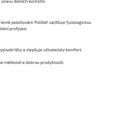
 únavu dolních končetin.
ávné polohování. Polštář zajišťuje fyziologickou
itní profylaxi.
působí tělu a zlepšuje uživatelský komfort,
se měkkostí a dobrou prodyšností.