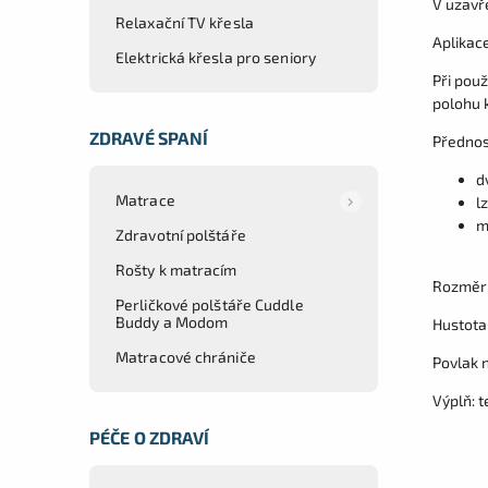
V uzavř
Relaxační TV křesla
Aplikace
Elektrická křesla pro seniory
Při použ
polohu k
ZDRAVÉ SPANÍ
Přednos
d
Matrace
l
m
Zdravotní polštáře
Rošty k matracím
Rozměr:
Perličkové polštáře Cuddle
Buddy a Modom
Hustota
Matracové chrániče
Povlak 
Výplň: 
PÉČE O ZDRAVÍ