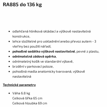
RA885 do 136 kg
odlehčená hliníková skládací a výškově nastavitelná
konstrukce,
lehce složitelné pro uskladnění anebo převoz autem - 3
vteřiny bez použití nářadí,
pohodlné sedátko výškově nastavitelné
, pevné z plastu,
odnímatelná zádová opěrka
,
odnímatelný košík ve standardní výbavě,
brzdění v parkovací poloze,
pohodlná madla anatomicky tvarovaná, výškově
nastavitelná
Technické parametry
Váha 6.8 kg
Celková šířka 65 cm
Celková hloubka 69 cm