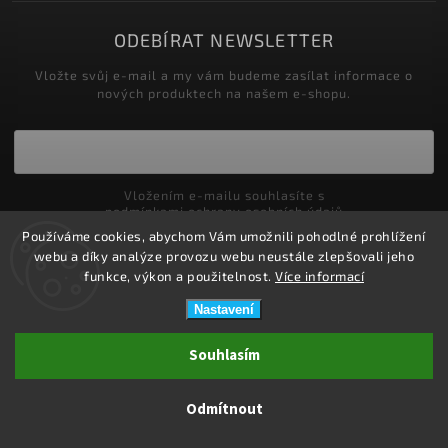
ODEBÍRAT NEWSLETTER
Vložte svůj e-mail a my vám budeme zasílat informace o
nových produktech na našem e-shopu.
Vložením e-mailu souhlasíte s
podmínkami ochrany osobních údajů
Používáme cookies, abychom Vám umožnili pohodlné prohlížení
Přihlásit se
webu a díky analýze provozu webu neustále zlepšovali jeho
funkce, výkon a použitelnost.
Více informací
Nastavení
Copyright 2026
ZDRAVOTNÍ POTŘEBY DRDLOVÁ
. Všechna práva
Souhlasím
vyhrazena.
Upravit nastavení cookies
Odmítnout