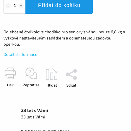
Přidat do košíku
Odlehčené čtyřkolové chodítko pro seniory s váhou pouze 6,8 kg a
výškově nastavitelným sedátkem a odnímatelnou zádovou
opěrkou.
Detailní informace
Tisk
Zeptat se
Hlídat
Sdílet
23 let s Vámi
23 let s Vámi