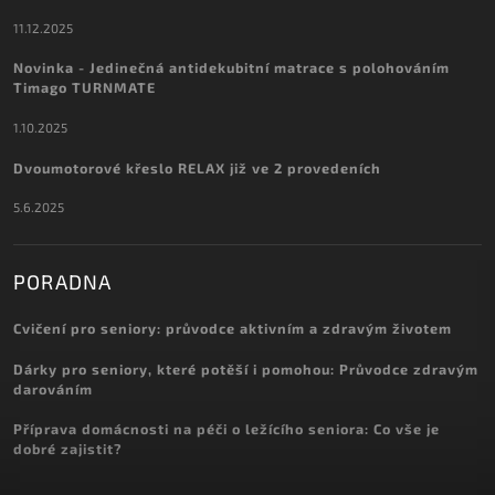
11.12.2025
Novinka - Jedinečná antidekubitní matrace s polohováním
Timago TURNMATE
1.10.2025
Dvoumotorové křeslo RELAX již ve 2 provedeních
5.6.2025
PORADNA
Cvičení pro seniory: průvodce aktivním a zdravým životem
Dárky pro seniory, které potěší i pomohou: Průvodce zdravým
darováním
Příprava domácnosti na péči o ležícího seniora: Co vše je
dobré zajistit?