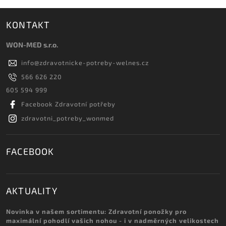
KONTAKT
WON-MED s.r.o.
info
@
zdravotnicke-potreby-welnes.cz
566 626 220
605 594 999
Facebook Zdravotní potřeby
zdravotni_potreby_wonmed
FACEBOOK
AKTUALITY
Novinka v našem sortimentu: Zdravotní ponožky pro
maximální pohodlí vašich nohou - i v nadměrných velikostech