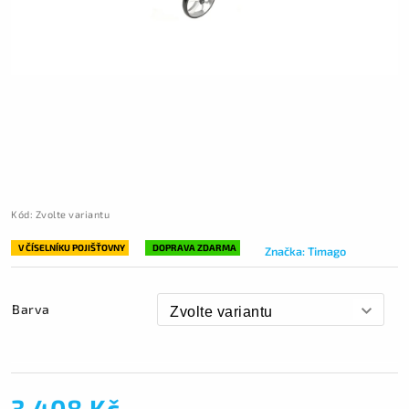
Kód:
Zvolte variantu
V ČÍSELNÍKU POJIŠŤOVNY
DOPRAVA ZDARMA
Značka:
Timago
Barva
3 408 Kč