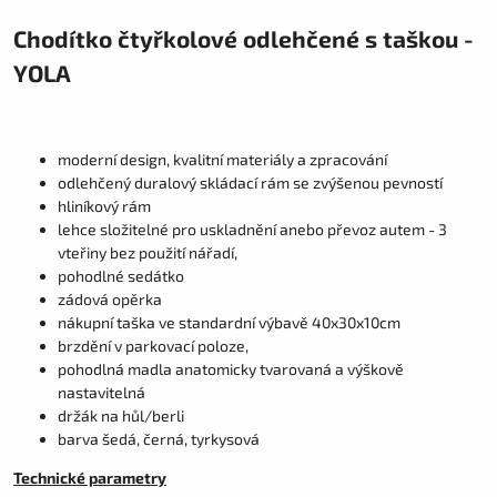
Chodítko čtyřkolové odlehčené s taškou -
YOLA
moderní design, kvalitní materiály a zpracování
odlehčený duralový skládací rám se zvýšenou pevností
hliníkový rám
lehce složitelné pro uskladnění anebo převoz autem - 3
vteřiny bez použití nářadí,
pohodlné sedátko
zádová opěrka
nákupní taška ve standardní výbavě 40x30x10cm
brzdění v parkovací poloze,
pohodlná madla anatomicky tvarovaná a výškově
nastavitelná
držák na hůl/berli
barva šedá, černá, tyrkysová
Technické parametry