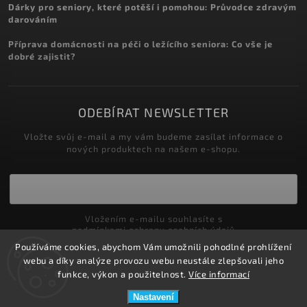
Dárky pro seniory, které potěší i pomohou: Průvodce zdravým
darováním
Příprava domácnosti na péči o ležícího seniora: Co vše je
dobré zajistit?
ODEBÍRAT NEWSLETTER
Vložte svůj e-mail a my vám budeme zasílat informace o
nových produktech na našem e-shopu.
Vložením e-mailu souhlasíte s
podmínkami ochrany osobních údajů
Používáme cookies, abychom Vám umožnili pohodlné prohlížení
Přihlásit se
webu a díky analýze provozu webu neustále zlepšovali jeho
funkce, výkon a použitelnost.
Více informací
Nastavení