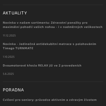
AKTUALITY
Novinka v našem sortimentu: Zdravotní ponožky pro
maximální pohodlí vašich nohou - i v nadměrných velikostech
11.12.2025
Novinka - Jedinečná antidekubitní matrace s polohováním
Timago TURNMATE
1.10.2025
Dvoumotorové křeslo RELAX již ve 2 provedeních
5.6.2025
PORADNA
Cvičení pro seniory: průvodce aktivním a zdravým životem