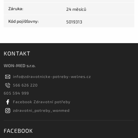
Záruka
:
24 měsíců
Kód pojišťovny
:
5019313
KONTAKT
WON-MED s.r.o.
info
@
zdravotnicke-potreby-welnes.cz
566 626 220
605 594 999
Facebook Zdravotní potřeby
zdravotni_potreby_wonmed
FACEBOOK