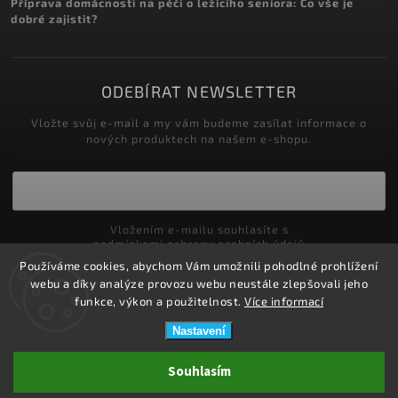
Příprava domácnosti na péči o ležícího seniora: Co vše je
dobré zajistit?
ODEBÍRAT NEWSLETTER
Vložte svůj e-mail a my vám budeme zasílat informace o
nových produktech na našem e-shopu.
Vložením e-mailu souhlasíte s
podmínkami ochrany osobních údajů
Používáme cookies, abychom Vám umožnili pohodlné prohlížení
Přihlásit se
webu a díky analýze provozu webu neustále zlepšovali jeho
funkce, výkon a použitelnost.
Více informací
Nastavení
Copyright 2026
ZDRAVOTNÍ POTŘEBY DRDLOVÁ
. Všechna práva
Souhlasím
vyhrazena.