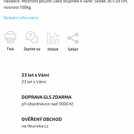
násadce. Možnost použití i jako stupínek k vaně. Sedák 36 x 29 cm,
nosnost 100kg.
Detailní informace
Tisk
Zeptat se
Hlídat
Sdílet
23 let s Vámi
23 let s Vámi
DOPRAVA GLS ZDARMA
při objednávce nad 3000 Kč
OVĚŘENÝ OBCHOD
na Heureka.cz