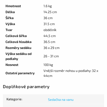
Hmotnost
1.6 kg
Délka
14.25 cm
Šířka
36 cm
Výška
31.5 cm
Tvar
obdélník
Celková šířka
44,5 cm
Celková hloubka
36.5 cm
Rozměry sedáku
36 x 29 cm
Výška sedáku od
26 - 31 cm
podlahy
Nosnost
100 kg
Vnější rozměr nohou u podlahy: 32 x
Ostatní parametry
44cm
Doplňkové parametry
Kategorie
:
Sedačka na vanu