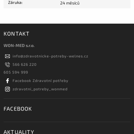
Záruka
:
24 měsíců
KONTAKT
WON-MED s.r.o.
info
@
zdravotnicke-potreby-welnes.cz
566 626 220
605 594 999
Facebook Zdravotní potřeby
zdravotni_potreby_wonmed
FACEBOOK
AKTUALITY