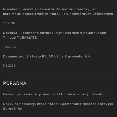
Novinka v našem sortimentu: Zdravotní ponožky pro
maximální pohodlí vašich nohou - i v nadměrných velikostech
11.12.2025
Novinka - Jedinečná antidekubitní matrace s polohováním
Timago TURNMATE
1.10.2025
Dvoumotorové křeslo RELAX již ve 2 provedeních
5.6.2025
PORADNA
Cvičení pro seniory: průvodce aktivním a zdravým životem
Dárky pro seniory, které potěší i pomohou: Průvodce zdravým
darováním