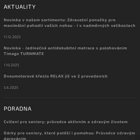
AKTUALITY
Novinka v našem sortimentu: Zdravotní ponožky pro
maximální pohodlí vašich nohou - i v nadměrných velikostech
11.12.2025
Novinka - Jedinečná antidekubitní matrace s polohováním
Timago TURNMATE
1.10.2025
Dvoumotorové křeslo RELAX již ve 2 provedeních
5.6.2025
PORADNA
Cvičení pro seniory: průvodce aktivním a zdravým životem
Dárky pro seniory, které potěší i pomohou: Průvodce zdravým
darováním