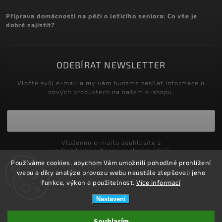
Příprava domácnosti na péči o ležícího seniora: Co vše je
dobré zajistit?
ODEBÍRAT NEWSLETTER
Vložte svůj e-mail a my vám budeme zasílat informace o
nových produktech na našem e-shopu.
Vložením e-mailu souhlasíte s
podmínkami ochrany osobních údajů
Používáme cookies, abychom Vám umožnili pohodlné prohlížení
Přihlásit se
webu a díky analýze provozu webu neustále zlepšovali jeho
funkce, výkon a použitelnost.
Více informací
Nastavení
Copyright 2026
ZDRAVOTNÍ POTŘEBY DRDLOVÁ
. Všechna práva
Souhlasím