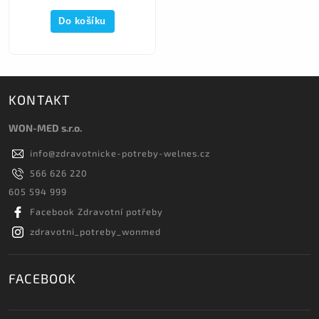
Do košíku
KONTAKT
WON-MED s.r.o.
info
@
zdravotnicke-potreby-welnes.cz
566 626 220
605 594 999
Facebook Zdravotní potřeby
zdravotni_potreby_wonmed
FACEBOOK