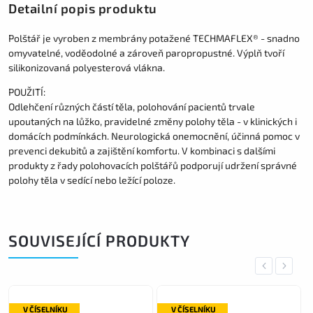
Detailní popis produktu
Polštář je vyroben z membrány potažené TECHMAFLEX® - snadno
omyvatelné, voděodolné a zároveň paropropustné. Výplň tvoří
silikonizovaná polyesterová vlákna.
POUŽITÍ:
Odlehčení různých částí těla, polohování pacientů trvale
upoutaných na lůžko, pravidelné změny polohy těla - v klinických i
domácích podmínkách. Neurologická onemocnění, účinná pomoc v
prevenci dekubitů a zajištění komfortu. V kombinaci s dalšími
produkty z řady polohovacích polštářů podporují udržení správné
polohy těla v sedící nebo ležící poloze.
SOUVISEJÍCÍ PRODUKTY
Previous
Next
V ČÍSELNÍKU
V ČÍSELNÍKU