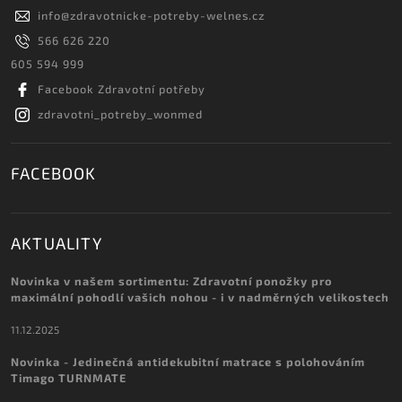
info
@
zdravotnicke-potreby-welnes.cz
566 626 220
605 594 999
Facebook Zdravotní potřeby
zdravotni_potreby_wonmed
FACEBOOK
AKTUALITY
Novinka v našem sortimentu: Zdravotní ponožky pro
maximální pohodlí vašich nohou - i v nadměrných velikostech
11.12.2025
Novinka - Jedinečná antidekubitní matrace s polohováním
Timago TURNMATE