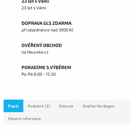
23 let s Vámi
23 let s Vámi
DOPRAVA GLS ZDARMA
při objednávce nad 3000 Kč
OVĚŘENÝ OBCHOD
na Heureka.cz
PORADÍME S VÝBĚREM
Po-Pá 8:00 - 15:30
Popis
Podobné (2)
Diskuze
Značka
Herdegen
Ostatní informace