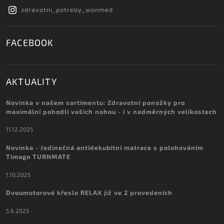
zdravotni_potreby_wonmed
FACEBOOK
AKTUALITY
Novinka v našem sortimentu: Zdravotní ponožky pro
maximální pohodlí vašich nohou - i v nadměrných velikostech
11.12.2025
Novinka - Jedinečná antidekubitní matrace s polohováním
Timago TURNMATE
1.10.2025
Dvoumotorové křeslo RELAX již ve 2 provedeních
5.6.2025