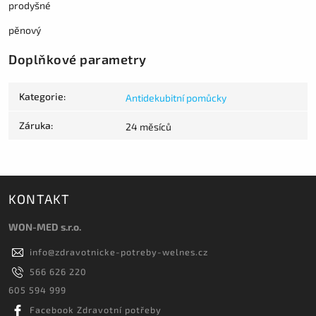
prodyšné
pěnový
Doplňkové parametry
Kategorie
:
Antidekubitní pomůcky
Záruka
:
24 měsíců
KONTAKT
WON-MED s.r.o.
info
@
zdravotnicke-potreby-welnes.cz
566 626 220
605 594 999
Facebook Zdravotní potřeby