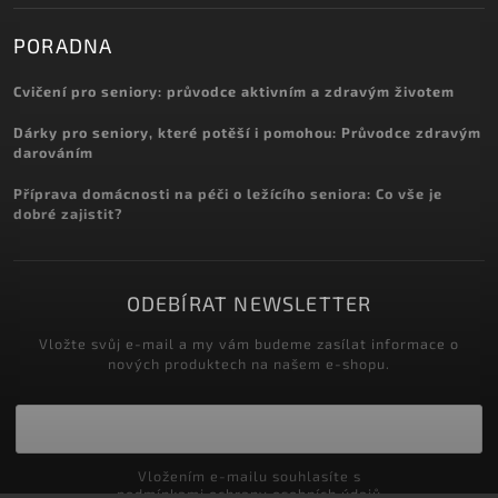
PORADNA
Cvičení pro seniory: průvodce aktivním a zdravým životem
Dárky pro seniory, které potěší i pomohou: Průvodce zdravým
darováním
Příprava domácnosti na péči o ležícího seniora: Co vše je
dobré zajistit?
ODEBÍRAT NEWSLETTER
Vložte svůj e-mail a my vám budeme zasílat informace o
nových produktech na našem e-shopu.
Vložením e-mailu souhlasíte s
podmínkami ochrany osobních údajů