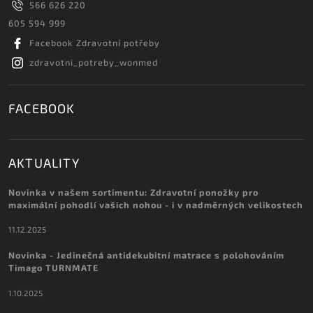
566 626 220
605 594 999
Facebook Zdravotní potřeby
zdravotni_potreby_wonmed
FACEBOOK
AKTUALITY
Novinka v našem sortimentu: Zdravotní ponožky pro
maximální pohodlí vašich nohou - i v nadměrných velikostech
11.12.2025
Novinka - Jedinečná antidekubitní matrace s polohováním
Timago TURNMATE
1.10.2025