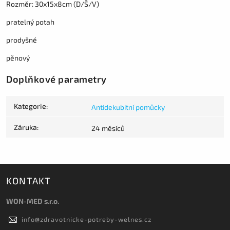
Rozměr: 30x15x8cm (D/Š/V)
pratelný potah
prodyšné
pěnový
Doplňkové parametry
Kategorie
:
Antidekubitní pomůcky
Záruka
:
24 měsíců
KONTAKT
WON-MED s.r.o.
info
@
zdravotnicke-potreby-welnes.cz