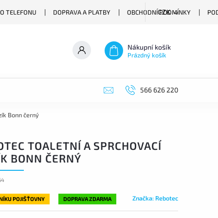
O TELEFONU
DOPRAVA A PLATBY
OBCHODNÍ PODMÍNKY
PO
CZK
Nákupní košík
Prázdný košík
566 626 220
zík Bonn černý
OTEC TOALETNÍ A SPRCHOVACÍ
ÍK BONN ČERNÝ
64
Značka:
Rebotec
LNÍKU POJIŠŤOVNY
DOPRAVA ZDARMA