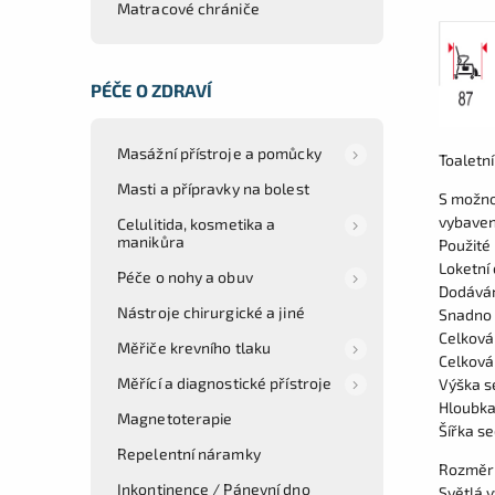
Matracové chrániče
PÉČE O ZDRAVÍ
Masážní přístroje a pomůcky
Toaletní
Masti a přípravky na bolest
S možno
vybaven
Celulitida, kosmetika a
manikůra
Použité 
Loketní
Péče o nohy a obuv
Dodáván
Nástroje chirurgické a jiné
Snadno s
Celková
Měřiče krevního tlaku
Celková 
Měřící a diagnostické přístroje
Výška s
Hloubka
Magnetoterapie
Šířka s
Repelentní náramky
Rozměr 
Inkontinence / Pánevní dno
Světlá 