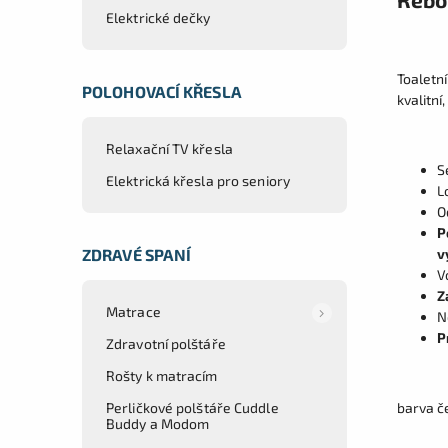
Elektrické dečky
Toaletní
POLOHOVACÍ KŘESLA
kvalitní
Relaxační TV křesla
S
Elektrická křesla pro seniory
L
O
P
v
ZDRAVÉ SPANÍ
V
Z
Matrace
N
P
Zdravotní polštáře
Rošty k matracím
barva č
Perličkové polštáře Cuddle
Buddy a Modom