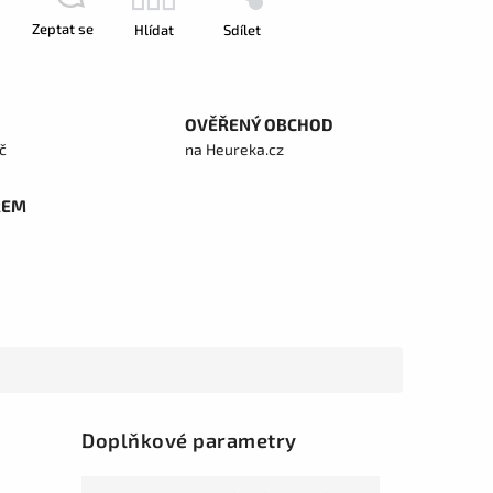
Zeptat se
Hlídat
Sdílet
OVĚŘENÝ OBCHOD
č
na Heureka.cz
REM
Doplňkové parametry