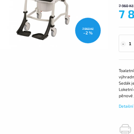
7 960 Kč
7 
7 960 Kč
–2 %
Toaletní
výhradn
Sedák j
Loketní 
pěnové 
Detailn