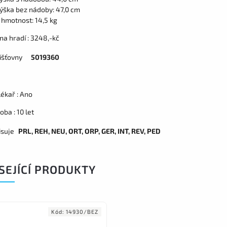
výška bez nádoby: 47,0 cm
 hmotnost: 14,5 kg
na hradí : 3248,-kč
išťovny
5019360
lékař : Ano
oba : 10 let
isuje
PRL, REH, NEU, ORT, ORP, GER, INT, REV, PED
SEJÍCÍ PRODUKTY
Kód:
14930/BEZ