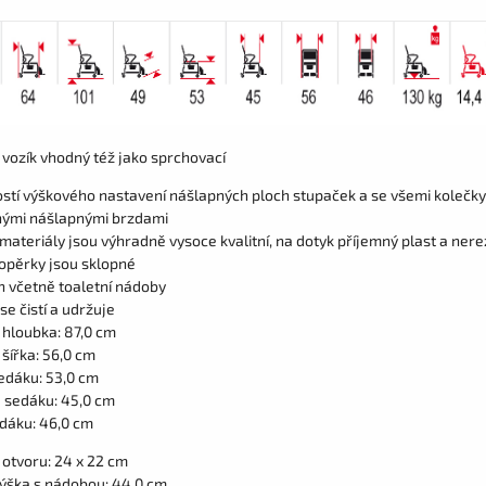
 vozík vhodný též jako sprchovací
stí výškového nastavení nášlapných ploch stupaček a se všemi kolečky
ými nášlapnými brzdami
materiály jsou výhradně vysoce kvalitní, na dotyk příjemný plast a nere
 opěrky jsou sklopné
 včetně toaletní nádoby
e čistí a udržuje
 hloubka: 87,0 cm
šířka: 56,0 cm
edáku: 53,0 cm
 sedáku: 45,0 cm
edáku: 46,0 cm
otvoru: 24 x 22 cm
výška s nádobou: 44,0 cm