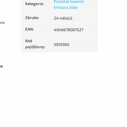
Pojízdná toaletní
Kategorie
:
křesla a židle
Záruka
:
24 měsíců
oce
EAN
:
4046678007527
Kód
5019360
pojišťovny
:
ax