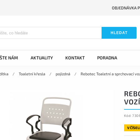
OBJEDNÁVKA P
HLEDAT
IŠTE NÁM
AKTUALITY
KONTAKT
PORADNA
dítka
/
Toaletní křesla
/
pojízdná
/
Rebotec Toaletní a sprchovací vo
REB
VOZ
Kód:
730
V ČÍSE