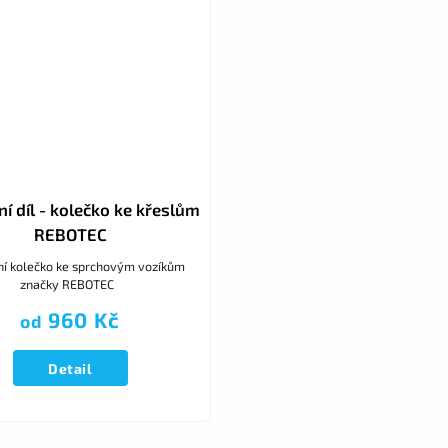
í díl - kolečko ke křeslům
REBOTEC
í kolečko ke sprchovým vozíkům
značky REBOTEC
960 Kč
od
Detail