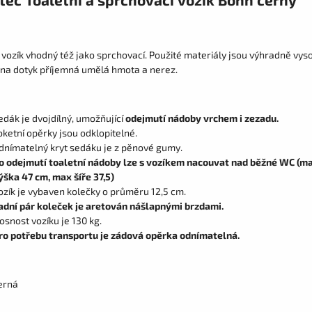
 vozík vhodný též jako sprchovací. Použité materiály jsou výhradně vys
, na dotyk příjemná umělá hmota a nerez.
edák je dvojdílný, umožňující
odejmutí nádoby vrchem i zezadu.
oketní opěrky jsou odklopitelné.
dnímatelný kryt sedáku je z pěnové gumy.
o odejmutí toaletní nádoby lze s vozíkem nacouvat nad běžné WC (m
ýška 47 cm, max šíře 37,5)
ozík je vybaven kolečky o průměru 12,5 cm.
adní pár koleček je aretován nášlapnými brzdami.
osnost vozíku je 130 kg.
ro potřebu transportu je zádová opěrka odnímatelná.
erná