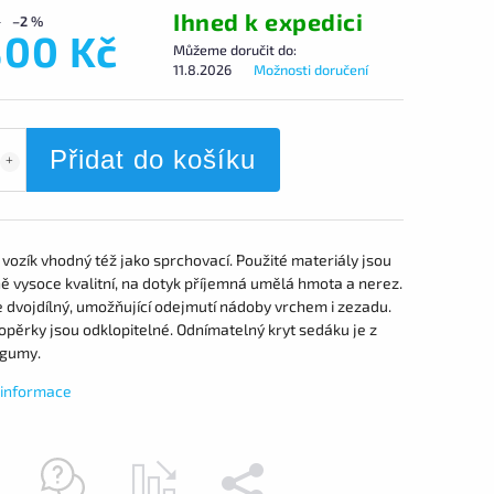
Ihned k expedici
–2 %
800 Kč
Můžeme doručit do:
11.8.2026
Možnosti doručení
Přidat do košíku
 vozík vhodný též jako sprchovací. Použité materiály jsou
ě vysoce kvalitní, na dotyk příjemná umělá hmota a nerez.
e dvojdílný, umožňující odejmutí nádoby vrchem i zezadu.
opěrky jsou odklopitelné. Odnímatelný kryt sedáku je z
gumy.
í informace