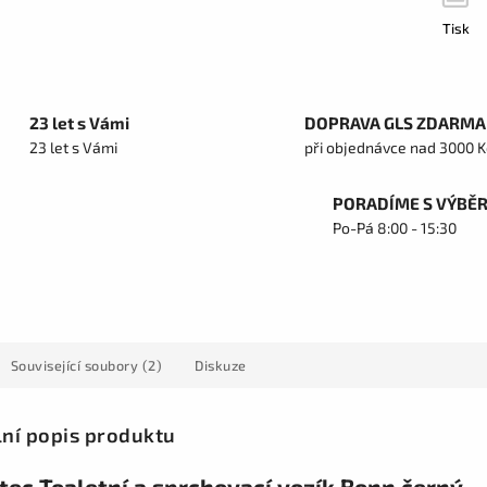
Tisk
23 let s Vámi
DOPRAVA GLS ZDARMA
23 let s Vámi
při objednávce nad 3000 K
PORADÍME S VÝBĚ
Po-Pá 8:00 - 15:30
Související soubory (2)
Diskuze
lní popis produktu
tec Toaletní a sprchovací vozík Bonn černý