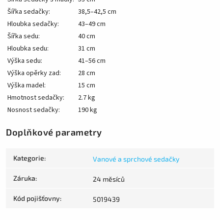
Šířka sedačky:
38,5–42,5 cm
Hloubka sedačky:
43–49 cm
Šířka sedu:
40 cm
Hloubka sedu:
31 cm
Výška sedu:
41–56 cm
Výška opěrky zad:
28 cm
Výška madel:
15 cm
Hmotnost sedačky:
2.7 kg
Nosnost sedačky:
190 kg
Doplňkové parametry
Kategorie
:
Vanové a sprchové sedačky
Záruka
:
24 měsíců
Kód pojišťovny
:
5019439