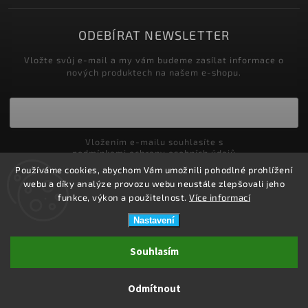
ODEBÍRAT NEWSLETTER
Vložte svůj e-mail a my vám budeme zasílat informace o
nových produktech na našem e-shopu.
Vložením e-mailu souhlasíte s
podmínkami ochrany osobních údajů
Používáme cookies, abychom Vám umožnili pohodlné prohlížení
Přihlásit se
webu a díky analýze provozu webu neustále zlepšovali jeho
funkce, výkon a použitelnost.
Více informací
Nastavení
Copyright 2026
ZDRAVOTNÍ POTŘEBY DRDLOVÁ
. Všechna práva
Souhlasím
vyhrazena.
Upravit nastavení cookies
Odmítnout