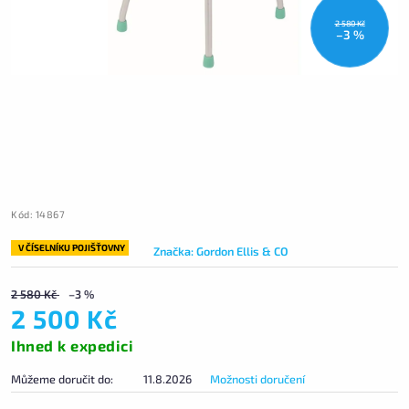
2 580 Kč
–3 %
Kód:
14867
V ČÍSELNÍKU POJIŠŤOVNY
Značka:
Gordon Ellis & CO
2 580 Kč
–3 %
2 500 Kč
Ihned k expedici
Můžeme doručit do:
11.8.2026
Možnosti doručení