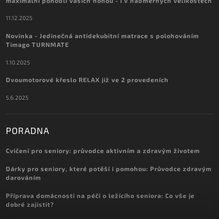
maximální pohodlí vašich nohou - i v nadměrných velikostech
11.12.2025
Novinka - Jedinečná antidekubitní matrace s polohováním
Timago TURNMATE
1.10.2025
Dvoumotorové křeslo RELAX již ve 2 provedeních
5.6.2025
PORADNA
Cvičení pro seniory: průvodce aktivním a zdravým životem
Dárky pro seniory, které potěší i pomohou: Průvodce zdravým
darováním
Příprava domácnosti na péči o ležícího seniora: Co vše je
dobré zajistit?