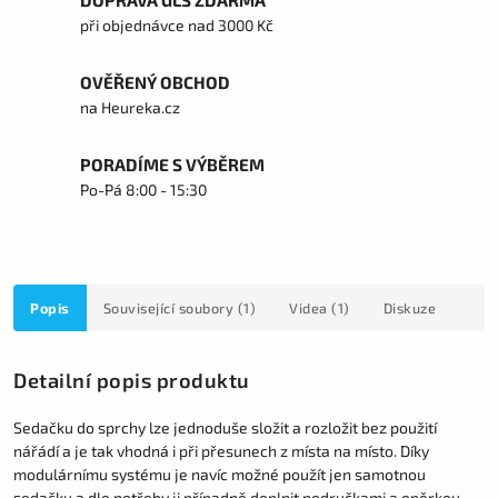
DOPRAVA GLS ZDARMA
při objednávce nad 3000 Kč
OVĚŘENÝ OBCHOD
na Heureka.cz
PORADÍME S VÝBĚREM
Po-Pá 8:00 - 15:30
Popis
Související soubory (1)
Videa (1)
Diskuze
Detailní popis produktu
Sedačku do sprchy lze jednoduše složit a rozložit bez použití
nářádí a je tak vhodná i při přesunech z místa na místo. Díky
modulárnímu systému je navíc možné použít jen samotnou
sedačku a dle potřeby ji případně doplnit područkami a opěrkou