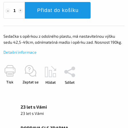
Přidat do košíku
Sedačka s opěrkou z odolného plastu, má nastavitelnou výšku
sedu 42,5-49cm, odnímatelná madlo i opěrku zad. Nosnost 190kg.
Detailní informace
Tisk
Zeptat se
Hlídat
Sdílet
23 let s Vámi
23 let s Vámi