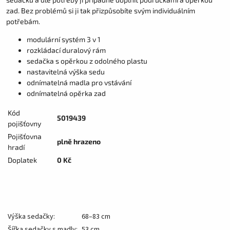
zad. Bez problémů si ji tak přizpůsobíte svým individuálním
potřebám.
modulární systém 3 v 1
rozkládací duralový rám
sedačka s opěrkou z odolného plastu
nastavitelná výška sedu
odnímatelná madla pro vstávání
odnímatelná opěrka zad
Kód
5019439
pojišťovny
Pojišťovna
plně hrazeno
hradí
Doplatek
0 Kč
Výška sedačky:
68–83 cm
Šířka sedačky s madly:
53 cm