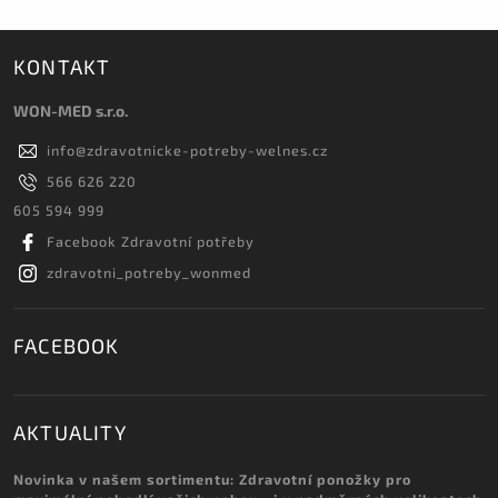
KONTAKT
WON-MED s.r.o.
info
@
zdravotnicke-potreby-welnes.cz
566 626 220
605 594 999
Facebook Zdravotní potřeby
zdravotni_potreby_wonmed
FACEBOOK
AKTUALITY
Novinka v našem sortimentu: Zdravotní ponožky pro