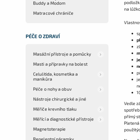
podložk
Buddy a Modom
na lůžko
Matracové chrániče
Vlastno
s
PÉČE O ZDRAVÍ
p
z
m
Masážní přístroje a pomůcky
j
Masti a přípravky na bolest
n
p
Celulitida, kosmetika a
manikůra
j
n
Péče o nohy a obuv
1
Nástroje chirurgické a jiné
Vedle zá
Měřiče krevního tlaku
spotřeb
přímý s
Měřící a diagnostické přístroje
Pletená
Magnetoterapie
použitý
Repelentní náramky