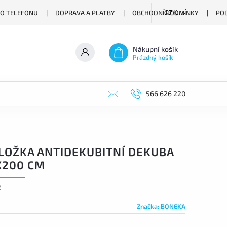
O TELEFONU
DOPRAVA A PLATBY
OBCHODNÍ PODMÍNKY
PO
CZK
Nákupní košík
Prázdný košík
566 626 220
LOŽKA ANTIDEKUBITNÍ DEKUBA
X200 CM
2
Značka:
BONEKA