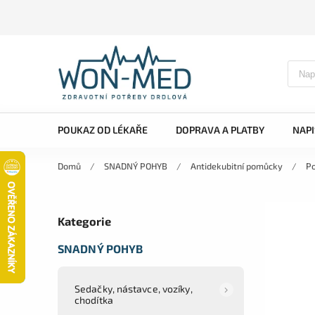
POUKAZ OD LÉKAŘE
DOPRAVA A PLATBY
NAP
Domů
/
SNADNÝ POHYB
/
Antidekubitní pomůcky
/
Po
Kategorie
SNADNÝ POHYB
Sedačky, nástavce, vozíky,
chodítka