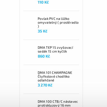
110 Kč
Povlak PVC na lůžko
omyvatelný ( prostěradlo
)
35 Kč
DMA TEP 15 zvyšovací
sedák 15 cm kyčlík
860 Kč
DMA 101 CHAMPAGNE
Čtyřkolové chodítko
odlehčené
3 270 Kč
DMA 100 CTB/C nástavec
protiskluzový 16 mm