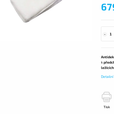
67
Antidek
k
předch
ležících
Detailn
Tisk