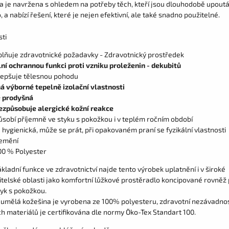
a je navržena s ohledem na potřeby těch, kteří jsou dlouhodobě upoutá
, a nabízí řešení, které je nejen efektivní, ale také snadno použitelné.
sti
plňuje zdravotnické požadavky - Zdravotnický prostředek
lní ochrannou funkci proti vzniku proleženin - dekubitů
lepšuje tělesnou pohodu
á výborné tepelně izolační vlastnosti
e prodyšná
ezpůsobuje alergické kožní reakce
ůsobí příjemně ve styku s pokožkou i v teplém ročním období
e hygienická, může se prát, při opakovaném praní se fyzikální vlastnosti
emění
00 % Polyester
kladní funkce ve zdravotnictví najde tento výrobek uplatnění i v široké
itelské oblasti jako komfortní lůžkové prostěradlo koncipované rovněž
tyk s pokožkou.
 umělá kožešina je vyrobena ze 100% polyesteru, zdravotní nezávadno
ch materiálů je certifikována dle normy Öko-Tex Standart 100.