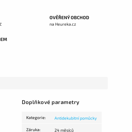
OVĚŘENÝ OBCHOD
č
na Heureka.cz
REM
Doplňkové parametry
Kategorie
:
Antidekubitní pomůcky
Záruka
:
24 měsíců