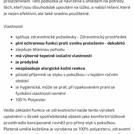
proleženinám. Tato podložka je navržena s ohledem na potřeby
těch, kteří jsou dlouhodobě upoutáni na lůžko, a nabízí řešení, které
je nejen efektivní, ale také snadno použitelné.
Vlastnosti
splňuje zdravotnické požadavky - Zdravotnický prostředek
plní ochrannou funkci proti vzniku proleženin - dekubitů
zlepšuje tělesnou pohodu
má výborné tepelně izolační vlastnosti
je prodyšná
nezpůsobuje alergické kožní reakce
působí příjemně ve styku s pokožkou i v teplém ročním
období
je hygienická, může se prát, při opakovaném praní se
fyzikální vlastnosti nemění
100 % Polyester
Vedle základní funkce ve zdravotnictví najde tento výrobek
uplatnění i v široké spotřebitelské oblasti jako komfortní lůžkové
prostěradlo koncipované rovněž pro přímý styk s pokožkou.
Pletená umělá kožešina je vyrobena ze 100% polyesteru, zdravotní