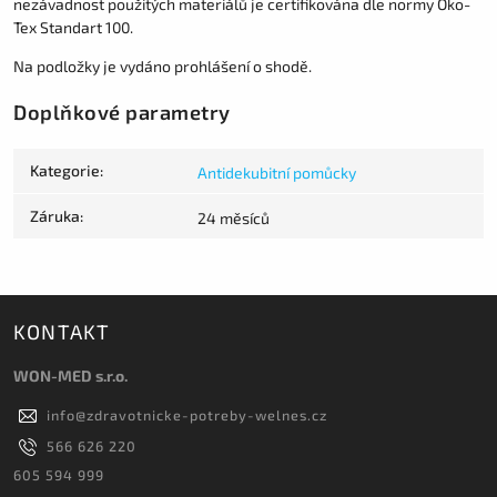
nezávadnost použitých materiálů je certifikována dle normy Öko-
Tex Standart 100.
Na podložky je vydáno prohlášení o shodě.
Doplňkové parametry
Kategorie
:
Antidekubitní pomůcky
Záruka
:
24 měsíců
KONTAKT
WON-MED s.r.o.
info
@
zdravotnicke-potreby-welnes.cz
566 626 220
605 594 999