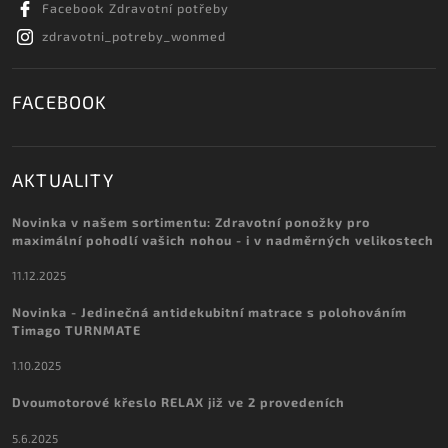
Facebook Zdravotní potřeby
zdravotni_potreby_wonmed
FACEBOOK
AKTUALITY
Novinka v našem sortimentu: Zdravotní ponožky pro
maximální pohodlí vašich nohou - i v nadměrných velikostech
11.12.2025
Novinka - Jedinečná antidekubitní matrace s polohováním
Timago TURNMATE
1.10.2025
Dvoumotorové křeslo RELAX již ve 2 provedeních
5.6.2025