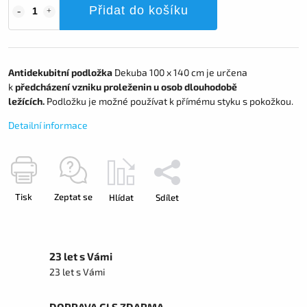
Přidat do košíku
Antidekubitní podložka
Dekuba 100 x 140 cm je určena
k
předcházení vzniku proleženin u osob dlouhodobě
ležících.
Podložku je možné používat k přímému styku s pokožkou.
Detailní informace
Tisk
Zeptat se
Hlídat
Sdílet
23 let s Vámi
23 let s Vámi