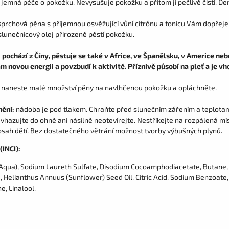
 jemná péče o pokožku. Nevysušuje pokožku a přitom ji pečlivě čistí. D
prchová pěna s příjemnou osvěžující vůní citrónu a tonicu Vám dopřeje 
slunečnicový olej přirozeně pěstí pokožku.
k pochází z Číny, pěstuje se také v Africe, ve Španělsku, v Americe neb
m novou energii a povzbudí k aktivitě. Příznivě působí na pleť a je 
:
naneste malé množství pěny na navlhčenou pokožku a opláchněte.
nění:
nádoba je pod tlakem. Chraňte před slunečním zářením a teplota
evhazujte do ohně ani násilně neotevírejte. Nestříkejte na rozpálená m
sah dětí. Bez dostatečného větrání možnost tvorby výbušných plynů.
(INCI):
Aqua), Sodium Laureth Sulfate, Disodium Cocoamphodiacetate, Butane, 
 Helianthus Annuus (Sunflower) Seed Oil, Citric Acid, Sodium Benzoate, 
, Linalool.