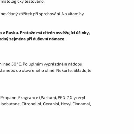
ermatologicky testováno.
nevídaný zážitek při sprchování. Na vitamíny
o v Rusku. Protože má citrón osvěžující účinky,
vhodný zejména při duševní námaze.
mi nad 50 °C. Po úplném vyprázdnění nádobu
ísta nebo do otevřeného ohně. Nekuřte. Skladujte
Propane, Fragrance (Parfum), PEG-7 Glyceryl
Isobutane, Citronellol, Geraniol, Hexyl Cinnamal,