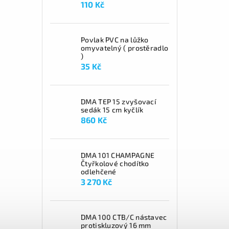
110 Kč
Povlak PVC na lůžko
omyvatelný ( prostěradlo
)
35 Kč
DMA TEP 15 zvyšovací
sedák 15 cm kyčlík
860 Kč
DMA 101 CHAMPAGNE
Čtyřkolové chodítko
odlehčené
3 270 Kč
DMA 100 CTB/C nástavec
protiskluzový 16 mm