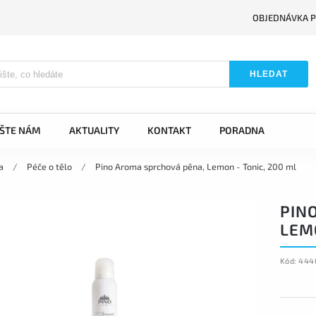
OBJEDNÁVKA P
HLEDAT
IŠTE NÁM
AKTUALITY
KONTAKT
PORADNA
a
/
Péče o tělo
/
Pino Aroma sprchová pěna, Lemon - Tonic, 200 ml
PIN
LEMO
Kód:
444