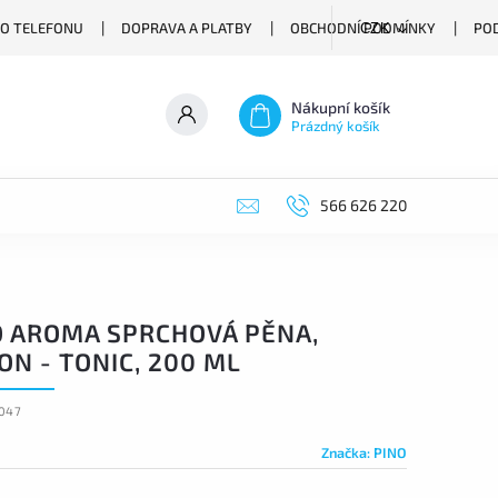
O TELEFONU
DOPRAVA A PLATBY
OBCHODNÍ PODMÍNKY
PO
CZK
Nákupní košík
Prázdný košík
566 626 220
O AROMA SPRCHOVÁ PĚNA,
N - TONIC, 200 ML
047
Značka:
PINO