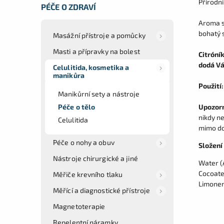
Přírodní
PÉČE O ZDRAVÍ
Aroma s
bohatý 
Masážní přístroje a pomůcky
Masti a přípravky na bolest
Citróní
dodá Vá
Celulitida, kosmetika a
manikůra
Použití
Manikůrní sety a nástroje
Péče o tělo
Upozor
nikdy n
Celulitida
mimo do
Péče o nohy a obuv
Složení 
Nástroje chirurgické a jiné
Water (
Cocoate,
Měřiče krevního tlaku
Limonene
Měřící a diagnostické přístroje
Magnetoterapie
Repelentní náramky