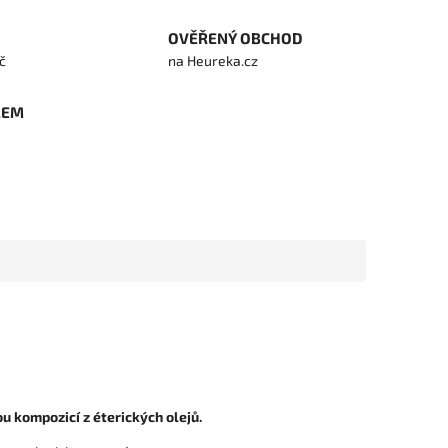
OVĚŘENÝ OBCHOD
č
na Heureka.cz
REM
 kompozicí z éterických olejů.