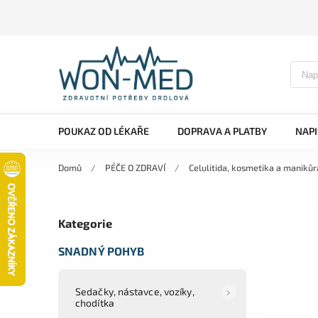
POUKAZ OD LÉKAŘE
DOPRAVA A PLATBY
NAP
Domů
/
PÉČE O ZDRAVÍ
/
Celulitida, kosmetika a manikůr
Kategorie
SNADNÝ POHYB
Sedačky, nástavce, vozíky,
chodítka