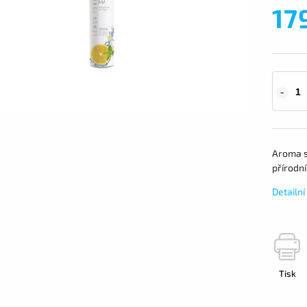
17
Aroma s
přírodní
Detailn
Tisk