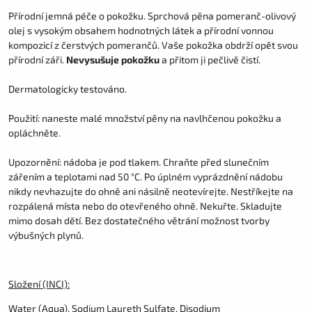
Přírodní jemná péče o pokožku. Sprchová pěna pomeranč-olivový
olej s vysokým obsahem hodnotných látek a přírodní vonnou
kompozicí z čerstvých pomerančů. Vaše pokožka obdrží opět svou
přírodní záři.
Nevysušuje pokožku
a přitom ji pečlivě čistí.
Dermatologicky testováno.
Použití: naneste malé množství pěny na navlhčenou pokožku a
opláchněte.
Upozornění: nádoba je pod tlakem. Chraňte před slunečním
zářením a teplotami nad 50 °C. Po úplném vyprázdnění nádobu
nikdy nevhazujte do ohně ani násilně neotevírejte. Nestříkejte na
rozpálená místa nebo do otevřeného ohně. Nekuřte. Skladujte
mimo dosah dětí. Bez dostatečného větrání možnost tvorby
výbušných plynů.
Složení (INCI):
Water (Aqua), Sodium Laureth Sulfate, Disodium