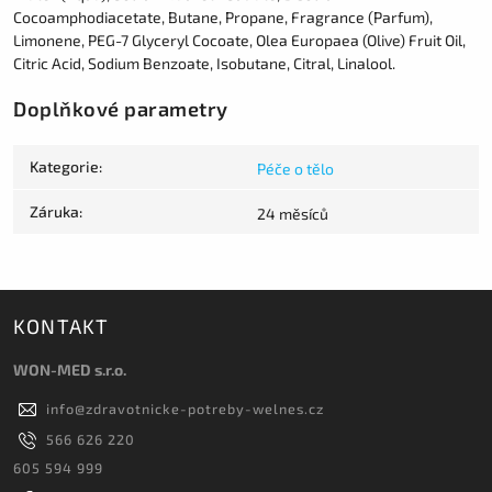
Cocoamphodiacetate, Butane, Propane, Fragrance (Parfum),
Limonene, PEG-7 Glyceryl Cocoate, Olea Europaea (Olive) Fruit Oil,
Citric Acid, Sodium Benzoate, Isobutane, Citral, Linalool.
Doplňkové parametry
Kategorie
:
Péče o tělo
Záruka
:
24 měsíců
KONTAKT
WON-MED s.r.o.
info
@
zdravotnicke-potreby-welnes.cz
566 626 220
605 594 999