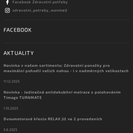
Facebook Zdravotní potřeby
zdravotni_potreby_wonmed
FACEBOOK
AKTUALITY
Novinka v našem sortimentu: Zdravotní ponožky pro
maximální pohodlí vašich nohou - i v nadměrných velikostech
11.12.2025
Novinka - Jedinečná antidekubitní matrace s polohováním
Timago TURNMATE
1.10.2025
Dvoumotorové křeslo RELAX již ve 2 provedeních
5.6.2025