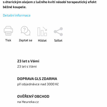
s éterickým olejem z lučního kvítí násobí terapeutický efekt
běžné koupele.
Detailní informace
Tisk
Zeptat se
Hlídat
Sdílet
23 let s Vámi
23 let s Vámi
DOPRAVA GLS ZDARMA
při objednávce nad 3000 Kč
OVĚŘENÝ OBCHOD
na Heureka.cz