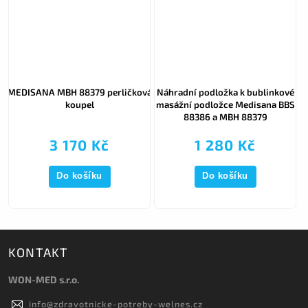
á
MEDISANA MBH 88379 perličková
Náhradní podložka k bublinkové
koupel
masážní podložce Medisana BBS
88386 a MBH 88379
3 170 Kč
1 280 Kč
Do košíku
Do košíku
KONTAKT
WON-MED s.r.o.
info
@
zdravotnicke-potreby-welnes.cz