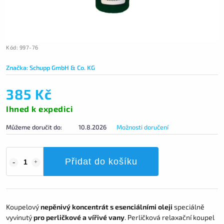
Kód:
997-76
Značka:
Schupp GmbH & Co. KG
385 Kč
Ihned k expedici
Můžeme doručit do:
10.8.2026
Možnosti doručení
Přidat do košíku
Koupelový
nepěnivý koncentrát s esenciálními oleji
speciálně
vyvinutý
pro perličkové a vířivé vany
. Perličková relaxační koupel