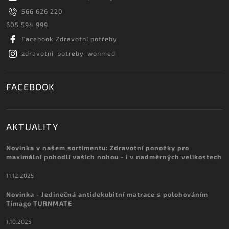
566 626 220
605 594 999
Facebook Zdravotní potřeby
zdravotni_potreby_wonmed
FACEBOOK
AKTUALITY
Novinka v našem sortimentu: Zdravotní ponožky pro
maximální pohodlí vašich nohou - i v nadměrných velikostech
11.12.2025
Novinka - Jedinečná antidekubitní matrace s polohováním
Timago TURNMATE
1.10.2025