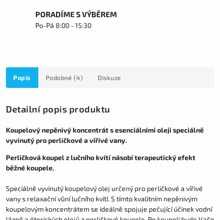
PORADÍME S VÝBĚREM
Po-Pá 8:00 - 15:30
Popis
Podobné (4)
Diskuze
Detailní popis produktu
Koupelový nepěnivý koncentrát s esenciálními oleji speciálně
vyvinutý pro perličkové a vířivé vany.
Perličková koupel z lučního kvítí násobí terapeutický efekt
běžné koupele.
Speciálně vyvinutý koupelový olej určený pro perličkové a vířivé
vany s relaxační vůní lučního kvítí. S tímto kvalitním nepěnivým
koupelovým koncentrátem se ideálně spojuje pečující účinek vodní
lázně a éterických olejů z perličkové koupele. Po koupeli bude Vaše