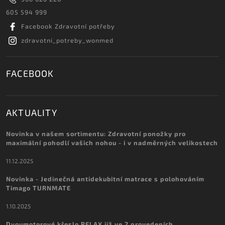
605 594 999
Facebook Zdravotní potřeby
zdravotni_potreby_wonmed
FACEBOOK
AKTUALITY
Novinka v našem sortimentu: Zdravotní ponožky pro
maximální pohodlí vašich nohou - i v nadměrných velikostech
11.12.2025
Novinka - Jedinečná antidekubitní matrace s polohováním
Timago TURNMATE
1.10.2025
Dvoumotorové křeslo RELAX již ve 2 provedeních