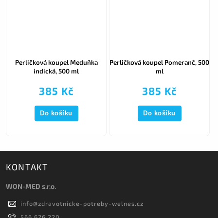
00
Perličková koupel Meduňka
Perličková koupel Pomeranč, 500
indická, 500 ml
ml
385 Kč
385 Kč
Do košíku
Do košíku
KONTAKT
WON-MED s.r.o.
info
@
zdravotnicke-potreby-welnes.cz
566 626 220