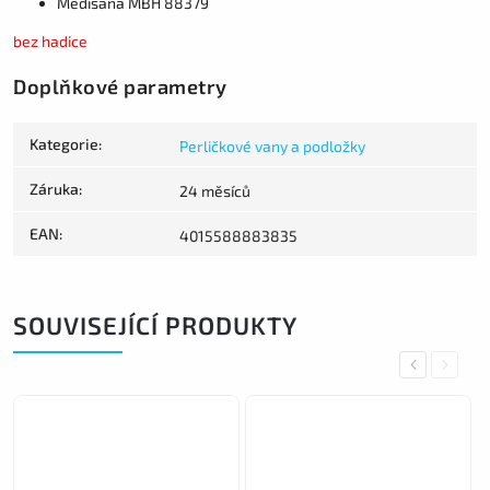
Medisana MBH 88379
bez hadice
Doplňkové parametry
Kategorie
:
Perličkové vany a podložky
Záruka
:
24 měsíců
EAN
:
4015588883835
SOUVISEJÍCÍ PRODUKTY
Previous
Next