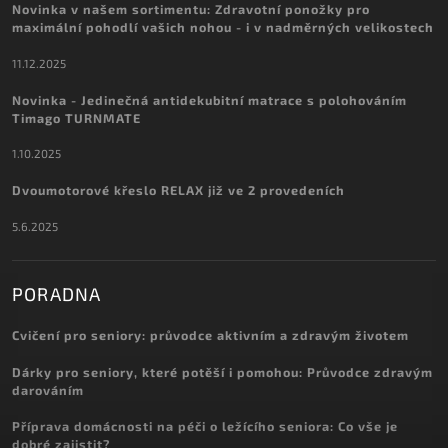
Novinka v našem sortimentu: Zdravotní ponožky pro
maximální pohodlí vašich nohou - i v nadměrných velikostech
11.12.2025
Novinka - Jedinečná antidekubitní matrace s polohováním
Timago TURNMATE
1.10.2025
Dvoumotorové křeslo RELAX již ve 2 provedeních
5.6.2025
PORADNA
Cvičení pro seniory: průvodce aktivním a zdravým životem
Dárky pro seniory, které potěší i pomohou: Průvodce zdravým
darováním
Příprava domácnosti na péči o ležícího seniora: Co vše je
dobré zajistit?