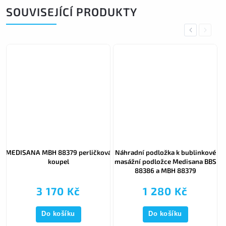
SOUVISEJÍCÍ PRODUKTY
Previous
Next
á
MEDISANA MBH 88379 perličková
Náhradní podložka k bublinkové
koupel
masážní podložce Medisana BBS
88386 a MBH 88379
3 170 Kč
1 280 Kč
Do košíku
Do košíku