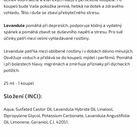
koupeli bude Vaše pokožka jemná, hebká na dotek a zdravého
vzhledu. Tělo i duše se zbaví přebytečného stresu.
Levandule
pomáhá při depresích, podporuje klidný a vydatný
spánek a pomáhá zbavit se duševního napětí a stresu. Pro své
účinky patří mezi velmi vyhledávané rostliny.
Levandule patřila mezi oblíbené rostliny i v dobách dávno minulých.
Osvěžuje vzduch a přidává se do koupelí, mýdel i parfémů. Pomáhá
i při bolestech hlavy, migrénách a zmírňuje příznaky při dýchacích
potížích.
25 ml - 1 koupel
Složení (INCI):
Aqua, Sulfated Castor Oil, Lavandula Hybrida Oil, Linalool,
Dipropylene Glycol, Potassium Carbonate, Lavandula Angustifolia
Oil, Limonene, Geraniol, C.I. 42051.