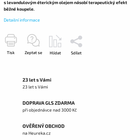
s levandulovým éterickým olejem násobí terapeutický efekt
běžné koupele.
Detailní informace
Tisk
Zeptat se
Hlídat
Sdílet
23 let s Vámi
23 let s Vámi
DOPRAVA GLS ZDARMA
při objednávce nad 3000 Kč
OVĚŘENÝ OBCHOD
na Heureka.cz