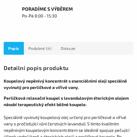
PORADÍME S VÝBĚREM
Po-Pá 8:00 - 15:30
Popis
Podobné (4)
Diskuze
Detailní popis produktu
Koupelový nepěnivý koncentrát s esenciálními oleji speciálně
vyvinutý pro perličkové a vířivé vany.
Perličková relaxační koupel s levandulovým éterickým olejem
násobí terapeutický efekt běžné koupele.
Speciálně vyvinutý koupelový olej určený pro perličkové a vířivé
vany s pročisťující vůní čerstvých levandulí. S tímto kvalitním
nepěnivým koupelovým koncentrátem se ideálně spojuje pečující
účinek vodní lázně a éterických olejů z perličkové koupele. Po