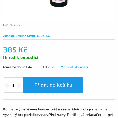
Kód:
997-75
Značka:
Schupp GmbH & Co. KG
385 Kč
Ihned k expedici
Můžeme doručit do:
11.8.2026
Možnosti doručení
Přidat do košíku
Koupelový
nepěnivý koncentrát s esenciálními oleji
speciálně
vyvinutý
pro perličkové a vířivé vany
. Perličková relaxační koupel