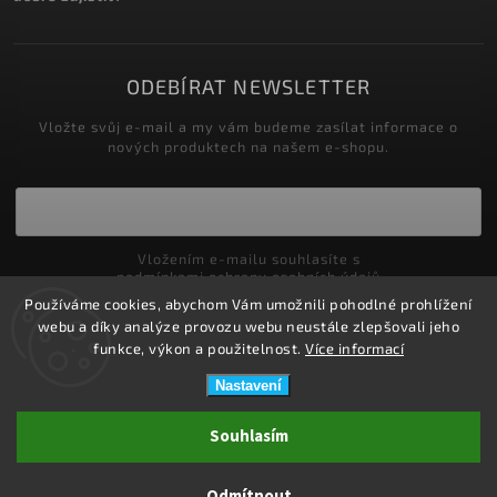
ODEBÍRAT NEWSLETTER
Vložte svůj e-mail a my vám budeme zasílat informace o
nových produktech na našem e-shopu.
Vložením e-mailu souhlasíte s
podmínkami ochrany osobních údajů
Používáme cookies, abychom Vám umožnili pohodlné prohlížení
Přihlásit se
webu a díky analýze provozu webu neustále zlepšovali jeho
funkce, výkon a použitelnost.
Více informací
Nastavení
Copyright 2026
ZDRAVOTNÍ POTŘEBY DRDLOVÁ
. Všechna práva
Souhlasím
vyhrazena.
Upravit nastavení cookies
Odmítnout