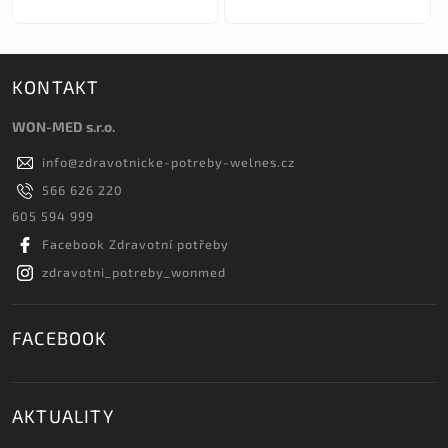
KONTAKT
WON-MED s.r.o.
info
@
zdravotnicke-potreby-welnes.cz
566 626 220
605 594 999
Facebook Zdravotní potřeby
zdravotni_potreby_wonmed
FACEBOOK
AKTUALITY