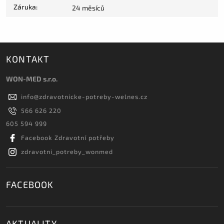
Záruka
:
24 měsíců
KONTAKT
WON-MED s.r.o.
info
@
zdravotnicke-potreby-welnes.cz
566 626 220
605 594 999
Facebook Zdravotní potřeby
zdravotni_potreby_wonmed
FACEBOOK
AKTUALITY