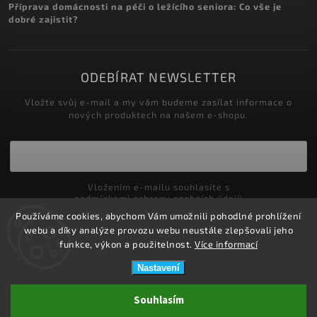
Příprava domácnosti na péči o ležícího seniora: Co vše je
dobré zajistit?
ODEBÍRAT NEWSLETTER
Vložte svůj e-mail a my vám budeme zasílat informace o
nových produktech na našem e-shopu.
Vložením e-mailu souhlasíte s
podmínkami ochrany osobních údajů
Používáme cookies, abychom Vám umožnili pohodlné prohlížení
Přihlásit se
webu a díky analýze provozu webu neustále zlepšovali jeho
funkce, výkon a použitelnost.
Více informací
Nastavení
Copyright 2026
ZDRAVOTNÍ POTŘEBY DRDLOVÁ
. Všechna práva
Souhlasím
vyhrazena.