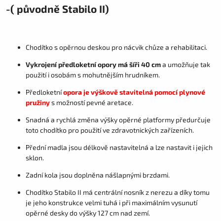
-( původně Stabilo II)
Chodítko s opěrnou deskou pro nácvik chůze a rehabilitaci.
Vykrojení předloketní opory má šíři 40 cm
a umožňuje tak
použití i osobám s mohutnějším hrudníkem.
Předloketní
opora je výškově stavitelná pomocí plynové
pružiny
s možností pevné aretace.
Snadná a rychlá změna výšky opěrné platformy předurčuje
toto chodítko pro použití ve zdravotnických zařízeních.
Přední madla jsou délkově nastavitelná a lze nastavit i jejich
sklon.
Zadní kola jsou doplněna nášlapnými brzdami.
Chodítko Stabilo II má centrální nosník z nerezu a díky tomu
je jeho konstrukce velmi tuhá i při maximálním vysunutí
opěrné desky do výšky 127 cm nad zemí.