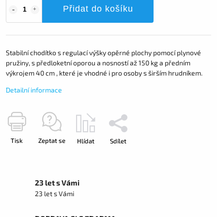
Přidat do košíku
Stabilní chodítko s regulací výšky opěrné plochy pomocí plynové
pružiny, s předloketní oporou a nosností až 150 kg a předním
výkrojem 40 cm , které je vhodné i pro osoby s širším hrudníkem.
Detailní informace
Tisk
Zeptat se
Hlídat
Sdílet
23 let s Vámi
23 let s Vámi