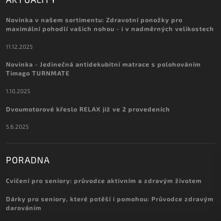
Novinka v našem sortimentu: Zdravotní ponožky pro
maximální pohodlí vašich nohou - i v nadměrných velikostech
11.12.2025
Novinka - Jedinečná antidekubitní matrace s polohováním
Timago TURNMATE
1.10.2025
Dvoumotorové křeslo RELAX již ve 2 provedeních
5.6.2025
PORADNA
Cvičení pro seniory: průvodce aktivním a zdravým životem
Dárky pro seniory, které potěší i pomohou: Průvodce zdravým
darováním