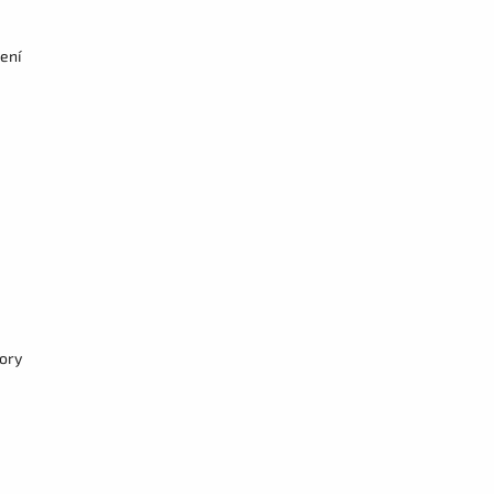
ení
pory