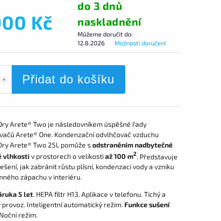
do 3 dnů
900 Kč
naskladnění
Můžeme doručit do:
12.8.2026
Možnosti doručení
Přidat do košíku
ry Arete® Two je následovníkem úspěšné řady
vačů Arete® One. Kondenzační odvlhčovač vzduchu
ry Arete® Two 25L pomůže s
odstraněním nadbytečné
2
 vlhkosti
v prostorech o velikosti
až 100 m
. Představuje
ešení, jak zabránit růstu plísní, kondenzaci vody a vzniku
mného zápachu v interiéru.
áruka 5 let
. HEPA filtr H13. Aplikace v telefonu. Tichý a
 provoz. Inteligentní automatický režim.
Funkce sušení
 Noční režim.