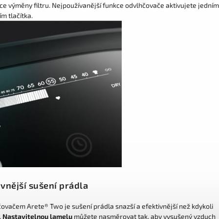
ace výměny filtru. Nejpoužívanější funkce odvlhčovače aktivujete jedním
ím tlačítka.
ivnější sušení prádla
čovačem Arete® Two je sušení prádla snazší a efektivnější než kdykoli
.
Nastavitelnou lamelu
můžete nasměrovat tak, aby vysušený vzduch