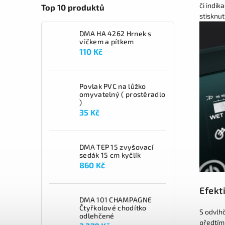
či indik
Top 10 produktů
stisknut
DMA HA 4262 Hrnek s
víčkem a pítkem
110 Kč
Povlak PVC na lůžko
omyvatelný ( prostěradlo
)
35 Kč
DMA TEP 15 zvyšovací
sedák 15 cm kyčlík
860 Kč
Efekt
DMA 101 CHAMPAGNE
Čtyřkolové chodítko
S odvlh
odlehčené
předtím