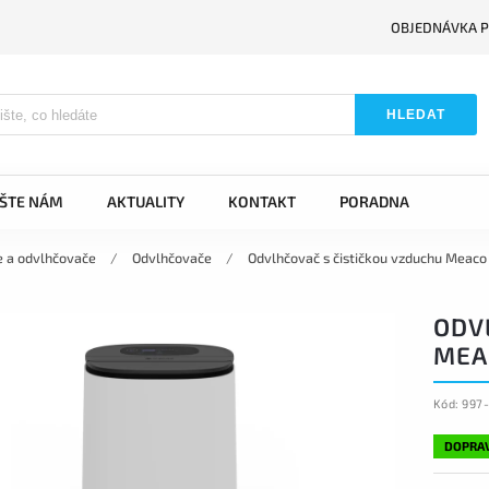
OBJEDNÁVKA P
HLEDAT
IŠTE NÁM
AKTUALITY
KONTAKT
PORADNA
e a odvlhčovače
/
Odvlhčovače
/
Odvlhčovač s čističkou vzduchu Meaco
ODV
MEA
Kód:
997
DOPRA