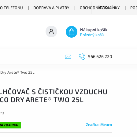
O TELEFONU
DOPRAVA A PLATBY
OBCHODNÍ PODMÍNKY
PO
CZK
Nákupní košík
Prázdný košík
566 626 220
 Dry Arete® Two 25L
LHČOVAČ S ČISTIČKOU VZDUCHU
CO DRY ARETE® TWO 25L
-73
Značka:
Meaco
VA ZDARMA