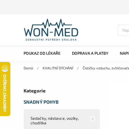
POUKAZ OD LÉKAŘE
DOPRAVA A PLATBY
NAP
Domů
/
KVALITNÍ DÝCHÁNÍ
/
Čističky vzduchu, zvlhčovač
Kategorie
SNADNÝ POHYB
Sedačky, nástavce, vozíky,
chodítka