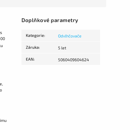
Doplňkové parametry
s
Kategorie
:
Odvlhčovače
100
ku
Záruka
:
5 let
EAN
:
5060409604624
e,
ho
žimu