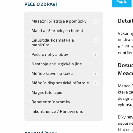
Popis
PÉČE O ZDRAVÍ
Detai
Masážní přístroje a pomůcky
Masti a přípravky na bolest
Výkonný
odstran
Celulitida, kosmetika a
manikůra
2
m
. Pře
nepříje
Péče o nohy a obuv
Nástroje chirurgické a jiné
Dosud
Meac
Měřiče krevního tlaku
Měřící a diagnostické přístroje
Meaco D
která z
Magnetoterapie
designu
Repelentní náramky
vylepšuj
Inkontinence / Pánevní dno
Díky
nov
úsporně
hlučnos