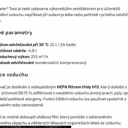
ete® Two je také vybavena výkonnějším ventilátorem pro účinnější
dění vzduchu například při sušení prádla nebo potřebě rychlého odvlhč
.
vé parametry
ýkon odvlhčování při 30 °C
: 25 l / 24 hodin
elikost nádrže
: 4,8 l
zduchový výkon
: 255 m³/h
působ odvlhčování
: kondenzační, kompresorový
ace vzduchu
vač je dodáván s velkoplošným
HEPA filtrem třídy H13
, který dokáže s
 účinností 99,75 % odfiltrovat z nasátého vzduchu jemný prach, pyly, s
 další polétavé alergeny. Funkci čištění vzduchu lze používat společně s
váním nebo samostatně.
ně je možné dokoupit
uhlíkový filtr,
který pomůže s odstraněním
mného zápachu a některých těkavých organických látek ze vzduchu.