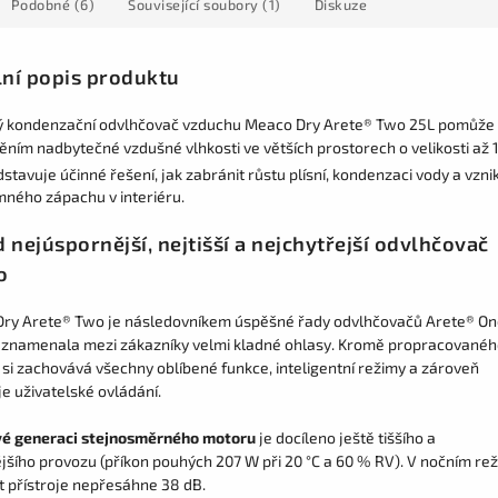
Podobné (6)
Související soubory (1)
Diskuze
lní popis produktu
 kondenzační odvlhčovač vzduchu Meaco Dry Arete® Two 25L pomůže 
ěním nadbytečné vzdušné vlhkosti ve větších prostorech o velikosti až 
dstavuje účinné řešení, jak zabránit růstu plísní, kondenzaci vody a vzni
mného zápachu v interiéru.
 nejúspornější, nejtišší a nejchytřejší odvlhčovač
o
ry Arete® Two je následovníkem úspěšné řady odvlhčovačů Arete® On
aznamenala mezi zákazníky velmi kladné ohlasy. Kromě propracované
 si zachovává všechny oblíbené funkce, inteligentní režimy a zároveň
e uživatelské ovládání.
é generaci stejnosměrného motoru
je docíleno ještě tiššího a
jšího provozu (příkon pouhých 207 W při 20 °C a 60 % RV). V nočním re
t přístroje nepřesáhne 38 dB.