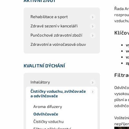
AKTIVNÍ ŽIVOT
Řada Ar
rozprou
Rehabilitace a sport
vzduchu
Zdravé sezení v kanceláři
Klíčo
Punčochové zdravotní zboží
Zdravotní a volnočasová obuv
v
v
v
z
KVALITNÍ DÝCHÁNÍ
Filtr
Inhalátory
Odvlhčo
Čističky vzduchu, zvlhčovače
vysokou
a odvlhčovače
plísní a
odvlhčo
Aroma difuzery
Odvlhčovače
Volitel
Čističky vzduchu
nepříje
Filtry a příslušenství