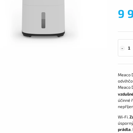
9 
Meaco D
odvlhčo
Meaco D
vzdušné
účinné ř
nepříje
Wi-Fi.
Z
úsporný
prádla
.