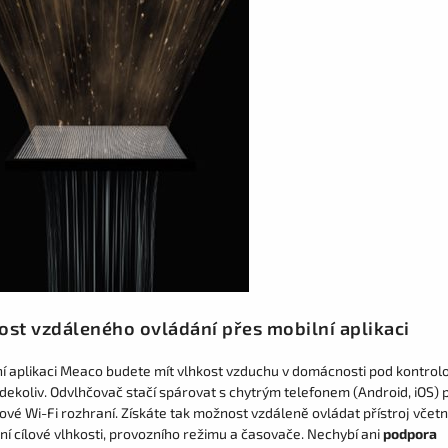
st vzdáleného ovládání přes mobilní aplikaci
ní aplikaci Meaco budete mít vlhkost vzduchu v domácnosti pod kontrol
kdekoliv. Odvlhčovač stačí spárovat s chytrým telefonem (Android, iOS) 
ové Wi-Fi rozhraní. Získáte tak možnost vzdáleně ovládat přístroj včet
í cílové vlhkosti, provozního režimu a časovače. Nechybí ani
podpora