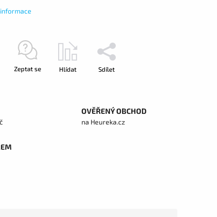
í informace
Zeptat se
Hlídat
Sdílet
OVĚŘENÝ OBCHOD
č
na Heureka.cz
REM