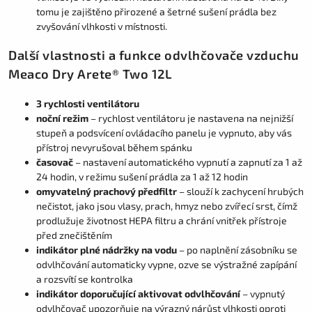
tomu je zajištěno přirozené a šetrné sušení prádla bez
zvyšování vlhkosti v místnosti.
Další vlastnosti a funkce odvlhčovače vzduchu
Meaco Dry Arete® Two 12L
3 rychlosti ventilátoru
noční režim
– rychlost ventilátoru je nastavena na nejnižší
stupeň a podsvícení ovládacího panelu je vypnuto, aby vás
přístroj nevyrušoval během spánku
časovač
– nastavení automatického vypnutí a zapnutí za 1 až
24 hodin, v režimu sušení prádla za 1 až 12 hodin
omyvatelný prachový předfiltr
– slouží k zachycení hrubých
nečistot, jako jsou vlasy, prach, hmyz nebo zvířecí srst, čímž
prodlužuje životnost HEPA filtru a chrání vnitřek přístroje
před znečištěním
indikátor plné nádržky na vodu
– po naplnění zásobníku se
odvlhčování automaticky vypne, ozve se výstražné zapípání
a rozsvítí se kontrolka
indikátor doporučující aktivovat odvlhčování
– vypnutý
odvlhčovač upozorňuje na výrazný nárůst vlhkosti oproti