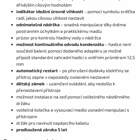
dřívějším cílovým hodnotám
indikátor ideální úrovně vlhkosti
– pomocí symbolu srdíčka
radí, jakou cílovou vlhkost nastavit
odnímatelná nádržka
– snadná manipulace díky dvěma
postranním úchytkám a praktickému madlu
průzor pro kontrolu hladiny vody v nádržce
možnost kontinuálního odvodu kondenzátu
– hadice není
součástí balení; pomocí dodaného adaptéru je možné
připojit standardní zahradní hadici s vnitřním průměrem 12,5
mm
automatický restart
– po přerušení dodávky elektřiny se
přístroj zapne v naposledy zvoleném nastavení
dětský zámek
– uzamčení ovládání, aby nedošlo k
přenastavení přístroje
možnost instalace na zeď pomocí volitelného
nástěnného
držáku
volitelná kolečka a vysouvací madlo usnadní manipulaci s
přístrojem
držák pro navinutí napájecího kabelu
prodloužená záruka 5 let