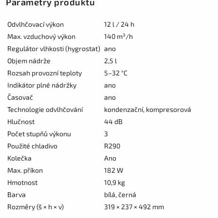
Parametry produktu
Odvlhčovací výkon
12 l / 24 h
Max. vzduchový výkon
140 m³/h
Regulátor vlhkosti (hygrostat)
ano
Objem nádrže
2,5 l
Rozsah provozní teploty
5–32 °C
Indikátor plné nádržky
ano
Časovač
ano
Technologie odvlhčování
kondenzační, kompresorová
Hlučnost
44 dB
Počet stupňů výkonu
3
Použité chladivo
R290
Kolečka
Ano
Max. příkon
182 W
Hmotnost
10,9 kg
Barva
bílá, černá
Rozměry (š × h × v)
319 × 237 × 492 mm