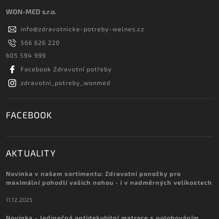
WON-MED s.r.o.
info
@
zdravotnicke-potreby-welnes.cz
566 626 220
605 594 999
Facebook Zdravotní potřeby
zdravotni_potreby_wonmed
FACEBOOK
AKTUALITY
Novinka v našem sortimentu: Zdravotní ponožky pro
maximální pohodlí vašich nohou - i v nadměrných velikostech
11.12.2025
Novinka - Jedinečná antidekubitní matrace s polohováním