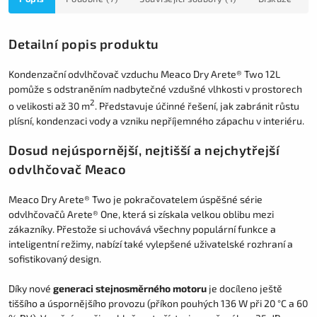
Detailní popis produktu
Kondenzační odvlhčovač vzduchu Meaco Dry Arete® Two 12L
pomůže s odstraněním nadbytečné vzdušné vlhkosti v prostorech
2
o velikosti až 30 m
. Představuje účinné řešení, jak zabránit růstu
plísní, kondenzaci vody a vzniku nepříjemného zápachu v interiéru.
Dosud nejúspornější, nejtišší a nejchytřejší
odvlhčovač Meaco
Meaco Dry Arete® Two je pokračovatelem úspěšné série
odvlhčovačů Arete® One, která si získala velkou oblibu mezi
zákazníky. Přestože si uchovává všechny populární funkce a
inteligentní režimy, nabízí také vylepšené uživatelské rozhraní a
sofistikovaný design.
Díky nové
generaci stejnosměrného motoru
je docíleno ještě
tiššího a úspornějšího provozu (příkon pouhých 136 W při 20 °C a 60