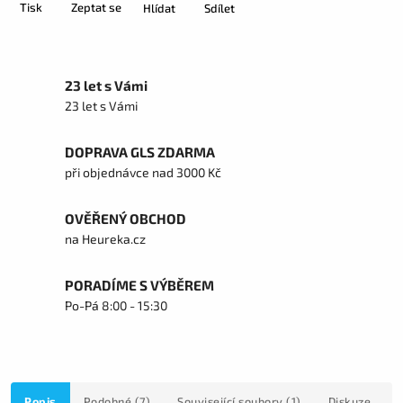
Tisk
Zeptat se
Hlídat
Sdílet
23 let s Vámi
23 let s Vámi
DOPRAVA GLS ZDARMA
při objednávce nad 3000 Kč
OVĚŘENÝ OBCHOD
na Heureka.cz
PORADÍME S VÝBĚREM
Po-Pá 8:00 - 15:30
Popis
Podobné (7)
Související soubory (1)
Diskuze