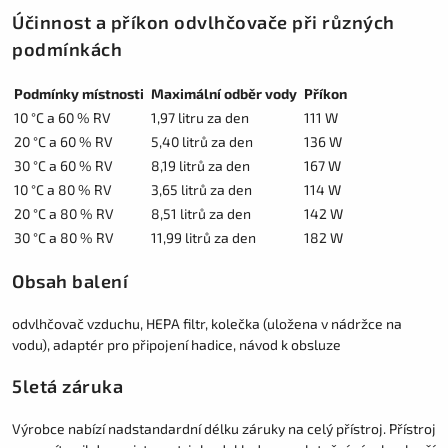
Účinnost a příkon odvlhčovače při různých
podmínkách
Podmínky místnosti
Maximální odběr vody
Příkon
10 °C a 60 % RV
1,97 litru za den
111 W
20 °C a 60 % RV
5,40 litrů za den
136 W
30 °C a 60 % RV
8,19 litrů za den
167 W
10 °C a 80 % RV
3,65 litrů za den
114 W
20 °C a 80 % RV
8,51 litrů za den
142 W
30 °C a 80 % RV
11,99 litrů za den
182 W
Obsah balení
odvlhčovač vzduchu, HEPA filtr, kolečka (uložena v nádržce na
vodu), adaptér pro připojení hadice, návod k obsluze
5letá záruka
Výrobce nabízí nadstandardní délku záruky na celý přístroj. Přístroj