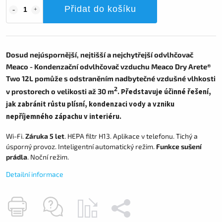
Přidat do košíku
Dosud nejúspornější, nejtišší a nejchytřejší odvlhčovač
Meaco - Kondenzační odvlhčovač vzduchu Meaco Dry Arete®
Two 12L pomůže s odstraněním nadbytečné vzdušné vlhkosti
2
v prostorech o velikosti až 30 m
. Představuje účinné řešení,
jak zabránit růstu plísní, kondenzaci vody a vzniku
nepříjemného zápachu v interiéru.
Wi-Fi.
Záruka 5 let
. HEPA filtr H13. Aplikace v telefonu. Tichý a
úsporný provoz. Inteligentní automatický režim.
Funkce sušení
prádla
. Noční režim.
Detailní informace