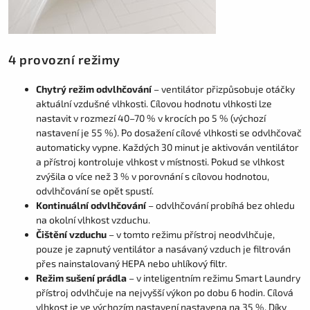
4 provozní režimy
Chytrý režim odvlhčování
– ventilátor přizpůsobuje otáčky
aktuální vzdušné vlhkosti. Cílovou hodnotu vlhkosti lze
nastavit v rozmezí 40–70 % v krocích po 5 % (výchozí
nastavení je 55 %). Po dosažení cílové vlhkosti se odvlhčovač
automaticky vypne. Každých 30 minut je aktivován ventilátor
a přístroj kontroluje vlhkost v místnosti. Pokud se vlhkost
zvýšila o více než 3 % v porovnání s cílovou hodnotou,
odvlhčování se opět spustí.
Kontinuální odvlhčování
– odvlhčování probíhá bez ohledu
na okolní vlhkost vzduchu.
Čištění vzduchu
– v tomto režimu přístroj neodvlhčuje,
pouze je zapnutý ventilátor a nasávaný vzduch je filtrován
přes nainstalovaný HEPA nebo uhlíkový filtr.
Režim sušení prádla
– v inteligentním režimu Smart Laundry
přístroj odvlhčuje na nejvyšší výkon po dobu 6 hodin. Cílová
vlhkost je ve výchozím nastavení nastavena na 35 %. Díky