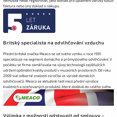
nemusíte nikde registrovat, jako doklad pro uplatnění záruky slouží
faktura nebo jiný doklad o nákupu.
Britský specialista na odvlhčování vzduchu
Přední britská značka Meaco se od svého vzniku v roce 1991
specializuje na segment domácího a průmyslového odvlhčování. V
počátku se firma zaměřovala na vývoj technologií zajišťujících
udržení optimální kvality ovzduší v muzejních prostorech. Od roku
2009 své odborné znalosti zúročila ve výrobě domácích
odvlhčovačů. Meaco se aktuálně řadí mezi přední výrobce
kvalitních a oceňovaných produktů, které dodává do celého světa.
Výjimka z možnosti odstoupit od smlouvy –