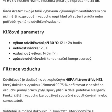
% RV). V nočním režimu hlučnost přístroje nepřesáhne 35 dB.
Řada Arete® Two je také vybavena výkonnějším ventilátorem pro
účinnější rozproudění vzduchu například při sušení prádla nebo
potřebě rychlého odvlhčení vzduchu.
Klíčové parametry
výkon odvlhčování při 30 °C
: 12 l / 24 hodin
velikost nádrže
: 2,5 l
vzduchový výkon
: 140 m³/h
způsob odvlhčování
: kondenzační, kompresorový
Filtrace vzduchu
Odvlhčovač je dodáván s velkoplošným
HEPA filtrem třídy H13
,
který dokáže s vysokou účinností 99,75 % odfiltrovat z nasátého
vzduchu jemný prach, pyly, spory plísní a další polétavé alergeny.
Funkci čištění vzduchu lze používat společně s odvlhčováním nebo
samostatně.
Volitelně je možné dokoupit uhlíkový filtr
, který pomůže s