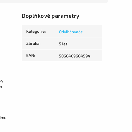
Doplňkové parametry
Kategorie
:
Odvlhčovače
Záruka
:
5 let
EAN
:
5060409604594
e,
ho
žimu