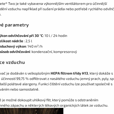
ete® Two je také vybavena výkonnějším ventilátorem pro účinnější
dění vzduchu například při sušení prádla nebo potřebě rychlého odvlhč
.
vé parametry
ýkon odvlhčování při 30 °C
: 10 l / 24 hodin
elikost nádrže
: 2,5 l
zduchový výkon
: 140 m³/h
působ odvlhčování
: kondenzační, kompresorový
ace vzduchu
vač je dodáván s velkoplošným
HEPA filtrem třídy H13
, který dokáže s
 účinností 99,75 % odfiltrovat z nasátého vzduchu jemný prach, pyly, s
 další polétavé alergeny. Funkci čištění vzduchu lze používat společně s
váním nebo samostatně.
ně je možné dokoupit
uhlíkový filt
, který pomůže s odstraněním
mného zápachu a některých těkavých organických látek ze vzduchu.