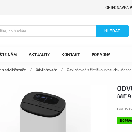
OBJEDNÁVKA P
HLEDAT
IŠTE NÁM
AKTUALITY
KONTAKT
PORADNA
e a odvlhčovače
/
Odvlhčovače
/
Odvlhčovač s čističkou vzduchu Meaco
ODV
MEA
Kód:
150
DOPRA