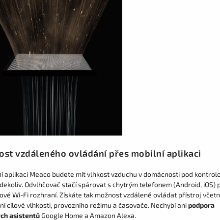
st vzdáleného ovládání přes mobilní aplikaci
ní aplikaci Meaco budete mít vlhkost vzduchu v domácnosti pod kontrol
kdekoliv. Odvlhčovač stačí spárovat s chytrým telefonem (Android, iOS) 
ové Wi-Fi rozhraní. Získáte tak možnost vzdáleně ovládat přístroj včet
í cílové vlhkosti, provozního režimu a časovače. Nechybí ani
podpora
ch asistentů
Google Home a Amazon Alexa.