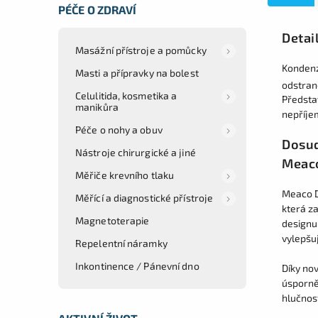
PÉČE O ZDRAVÍ
Detai
Masážní přístroje a pomůcky
Kondenz
Masti a přípravky na bolest
odstran
Celulitida, kosmetika a
Představ
manikůra
nepříje
Péče o nohy a obuv
Dosud
Nástroje chirurgické a jiné
Meac
Měřiče krevního tlaku
Meaco D
Měřící a diagnostické přístroje
která z
Magnetoterapie
designu
vylepšuj
Repelentní náramky
Inkontinence / Pánevní dno
Díky no
úsporně
hlučnos