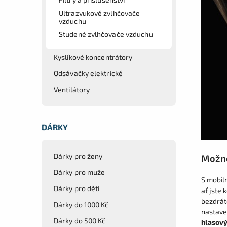
Ultrazvukové zvlhčovače
vzduchu
Studené zvlhčovače vzduchu
Kyslíkové koncentrátory
Odsávačky elektrické
Ventilátory
DÁRKY
Dárky pro ženy
Možno
Dárky pro muže
S mobil
Dárky pro děti
ať jste 
bezdrát
Dárky do 1000 Kč
nastaven
Dárky do 500 Kč
hlasový