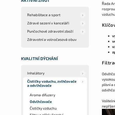
AKTIVNÍ ŽIVOT
Řada Ar
rozprou
vzduchu
Rehabilitace a sport
Zdravé sezení v kanceláři
Klíčo
Punčochové zdravotní zboží
v
Zdravotní a volnočasová obuv
v
v
z
KVALITNÍ DÝCHÁNÍ
Filtr
Inhalátory
Odvlhčo
vysokou
Čističky vzduchu, zvlhčovače
plísní a
a odvlhčovače
odvlhčo
Aroma difuzery
Volitel
Odvlhčovače
nepříje
Čističky vzduchu
Filtry a příslušenství