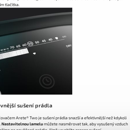
ím tlačítka.
ivnější sušení prádla
čovačem Arete® Two je sušení prádla snazší a efektivnější než kdykoli
.
Nastavitelnou lamelu
můžete nasměrovat tak, aby vysušený vzduch
 přímo na pověšené prádlo, čímž urychlíte proces sušení.