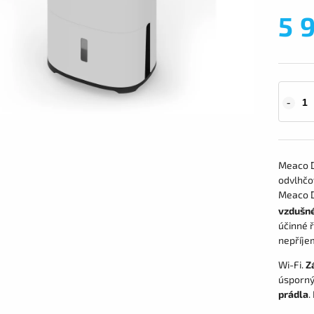
5 
Meaco D
odvlhčo
Meaco D
vzdušné
účinné ř
nepříje
Wi-Fi.
Z
úsporný
prádla
.