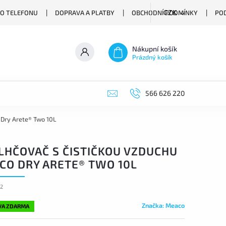
O TELEFONU
DOPRAVA A PLATBY
OBCHODNÍ PODMÍNKY
PO
CZK
Nákupní košík
Prázdný košík
566 626 220
 Dry Arete® Two 10L
LHČOVAČ S ČISTIČKOU VZDUCHU
CO DRY ARETE® TWO 10L
52
Značka:
Meaco
VA ZDARMA