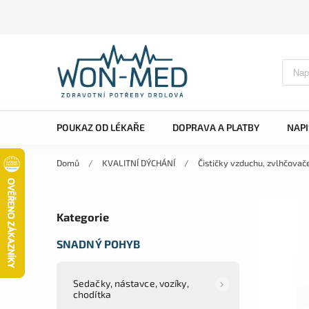
POUKAZ OD LÉKAŘE
DOPRAVA A PLATBY
NAP
Domů
/
KVALITNÍ DÝCHÁNÍ
/
Čističky vzduchu, zvlhčovač
Kategorie
SNADNÝ POHYB
Sedačky, nástavce, vozíky,
chodítka