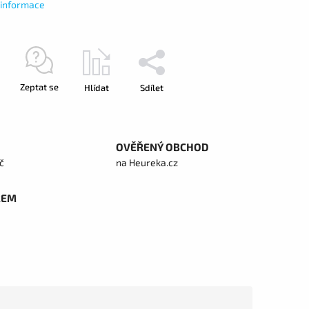
í informace
Zeptat se
Hlídat
Sdílet
OVĚŘENÝ OBCHOD
č
na Heureka.cz
REM