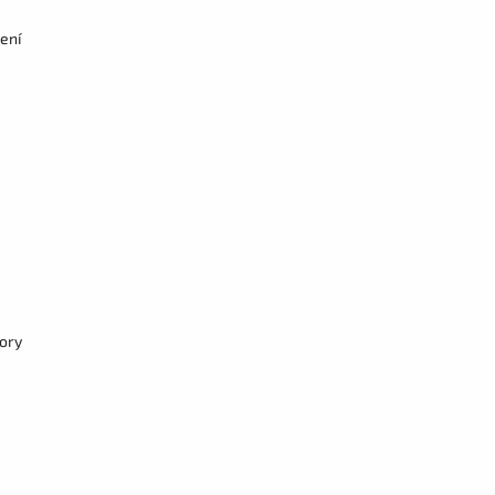
ení
pory