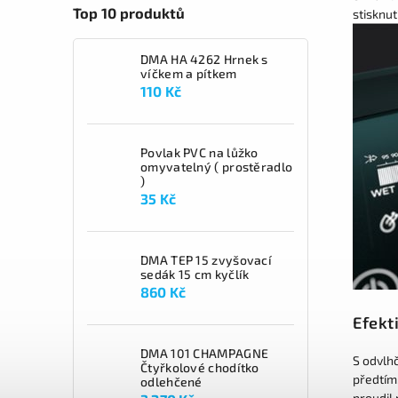
Top 10 produktů
stisknut
DMA HA 4262 Hrnek s
víčkem a pítkem
110 Kč
Povlak PVC na lůžko
omyvatelný ( prostěradlo
)
35 Kč
DMA TEP 15 zvyšovací
sedák 15 cm kyčlík
860 Kč
Efekt
DMA 101 CHAMPAGNE
S odvlh
Čtyřkolové chodítko
předtím
odlehčené
proudil