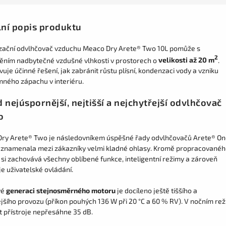
lní popis produktu
ační odvlhčovač vzduchu Meaco Dry Arete® Two 10L pomůže s
2
ěním nadbytečné vzdušné vlhkosti v prostorech o
velikosti až 20 m
.
uje účinné řešení, jak zabránit růstu plísní, kondenzaci vody a vzniku
mného zápachu v interiéru.
 nejúspornější, nejtišší a nejchytřejší odvlhčovač
o
ry Arete® Two je následovníkem úspěšné řady odvlhčovačů Arete® On
aznamenala mezi zákazníky velmi kladné ohlasy. Kromě propracované
 si zachovává všechny oblíbené funkce, inteligentní režimy a zároveň
e uživatelské ovládání.
vé
generaci stejnosměrného motoru
je docíleno ještě tiššího a
jšího provozu (příkon pouhých 136 W při 20 °C a 60 % RV). V nočním re
t přístroje nepřesáhne 35 dB.