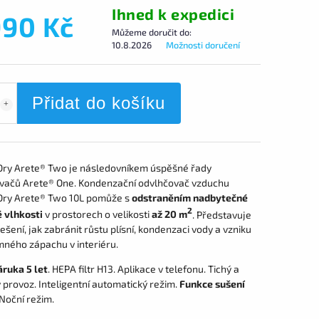
Ihned k expedici
990 Kč
Můžeme doručit do:
10.8.2026
Možnosti doručení
Přidat do košíku
ry Arete® Two je následovníkem úspěšné řady
vačů Arete® One. Kondenzační odvlhčovač vzduchu
ry Arete® Two 10L pomůže s
odstraněním nadbytečné
2
 vlhkosti
v prostorech o velikosti
až 20 m
. Představuje
ešení, jak zabránit růstu plísní, kondenzaci vody a vzniku
mného zápachu v interiéru.
áruka 5 let
. HEPA filtr H13. Aplikace v telefonu. Tichý a
 provoz. Inteligentní automatický režim.
Funkce sušení
 Noční režim.