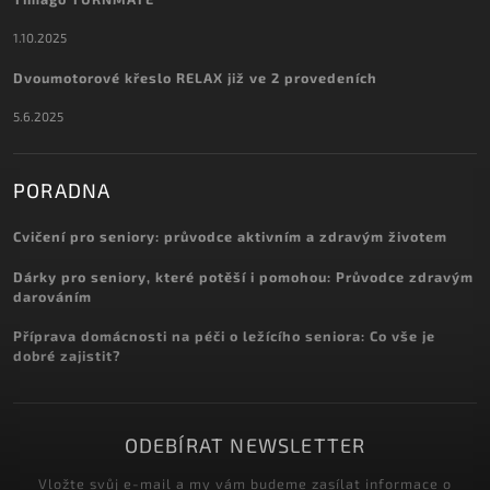
1.10.2025
Dvoumotorové křeslo RELAX již ve 2 provedeních
5.6.2025
PORADNA
Cvičení pro seniory: průvodce aktivním a zdravým životem
Dárky pro seniory, které potěší i pomohou: Průvodce zdravým
darováním
Příprava domácnosti na péči o ležícího seniora: Co vše je
dobré zajistit?
ODEBÍRAT NEWSLETTER
Vložte svůj e-mail a my vám budeme zasílat informace o