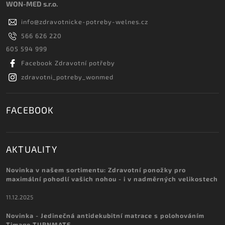
WON-MED s.r.o.
info
@
zdravotnicke-potreby-welnes.cz
566 626 220
605 594 999
Facebook Zdravotní potřeby
zdravotni_potreby_wonmed
FACEBOOK
AKTUALITY
Novinka v našem sortimentu: Zdravotní ponožky pro
maximální pohodlí vašich nohou - i v nadměrných velikostech
11.12.2025
Novinka - Jedinečná antidekubitní matrace s polohováním
Timago TURNMATE