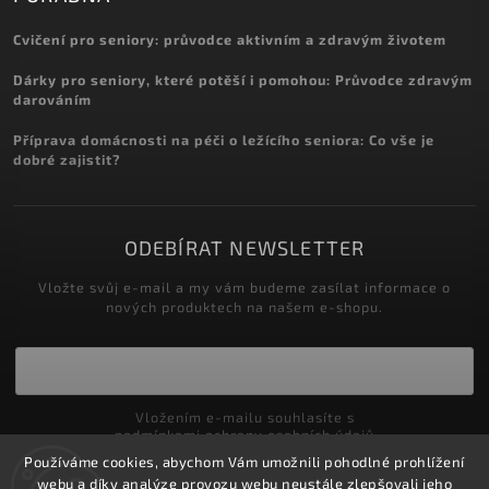
Cvičení pro seniory: průvodce aktivním a zdravým životem
Dárky pro seniory, které potěší i pomohou: Průvodce zdravým
darováním
Příprava domácnosti na péči o ležícího seniora: Co vše je
dobré zajistit?
ODEBÍRAT NEWSLETTER
Vložte svůj e-mail a my vám budeme zasílat informace o
nových produktech na našem e-shopu.
Vložením e-mailu souhlasíte s
podmínkami ochrany osobních údajů
Používáme cookies, abychom Vám umožnili pohodlné prohlížení
Přihlásit se
webu a díky analýze provozu webu neustále zlepšovali jeho