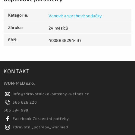
Kategorie
:
Vanové a sprchové sedačky
Záruka
:
24 měsíců
EAN
:
4008838294437
KONTAKT
WON-MED s.r.o.
info
@
zdravotnicke-potreby-welnes.cz
566 626 220
605 594 999
Facebook Zdravotní potřeby
zdravotni_potreby_wonmed