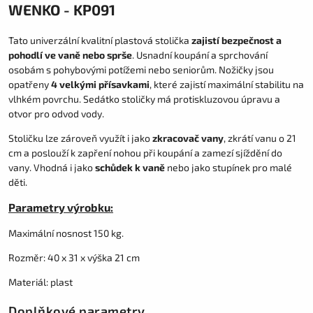
WENKO - KP091
Tato univerzální kvalitní plastová stolička
zajistí bezpečnost a
pohodlí ve vaně nebo sprše
. Usnadní koupání a sprchování
osobám s pohybovými potížemi nebo seniorům. Nožičky jsou
opatřeny
4 velkými přísavkami
, které zajistí maximální stabilitu na
vlhkém povrchu. Sedátko stoličky má protiskluzovou úpravu a
otvor pro odvod vody.
Stoličku lze zároveň využít i jako
zkracovač vany
, zkrátí vanu o 21
cm a poslouží k zapření nohou při koupání a zamezí sjíždění do
vany. Vhodná i jako
schůdek k vaně
nebo jako stupínek pro malé
děti.
Parametry výrobku:
Maximální nosnost 150 kg.
Rozměr: 40 x 31 x výška 21 cm
Materiál: plast
Doplňkové parametry