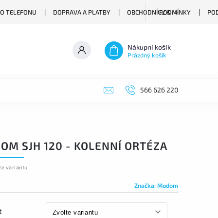
O TELEFONU
DOPRAVA A PLATBY
OBCHODNÍ PODMÍNKY
PO
CZK
Nákupní košík
Prázdný košík
566 626 220
OM SJH 120 - KOLENNÍ ORTÉZA
te variantu
Značka:
Modom
t