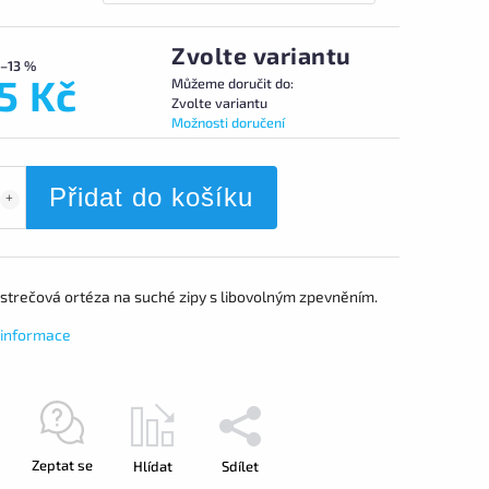
Zvolte variantu
–13 %
5 Kč
Můžeme doručit do:
Zvolte variantu
Možnosti doručení
Přidat do košíku
strečová ortéza na suché zipy s libovolným zpevněním.
í informace
Zeptat se
Hlídat
Sdílet