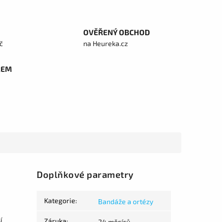
OVĚŘENÝ OBCHOD
č
na Heureka.cz
REM
Doplňkové parametry
Kategorie
:
Bandáže a ortézy
í
Záruka
:
24 měsíců