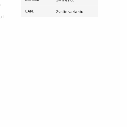
u
EAN
:
Zvolte variantu
 i