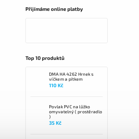
Přijímáme online platby
Top 10 produktů
DMA HA 4262 Hrnek s
víčkem a pítkem
110 Kč
Povlak PVC na lůžko
omyvatelný ( prostěradlo
)
35 Kč