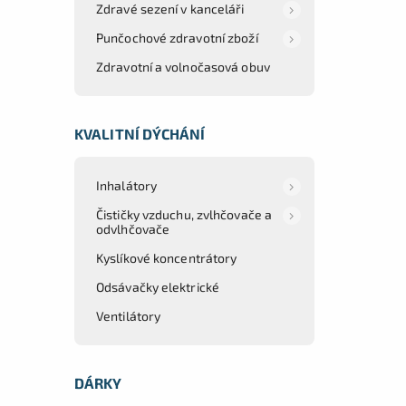
Zdravé sezení v kanceláři
Punčochové zdravotní zboží
Zdravotní a volnočasová obuv
KVALITNÍ DÝCHÁNÍ
Inhalátory
Čističky vzduchu, zvlhčovače a
odvlhčovače
Kyslíkové koncentrátory
Odsávačky elektrické
Ventilátory
DÁRKY