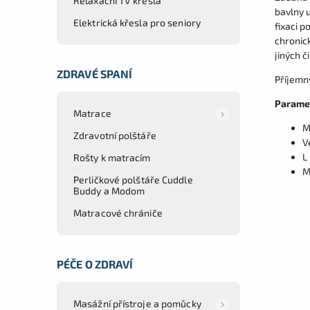
Relaxační TV křesla
bavlny u
Elektrická křesla pro seniory
fixaci p
chronick
jiných č
ZDRAVÉ SPANÍ
Příjemn
Parame
Matrace
M
Zdravotní polštáře
V
L
Rošty k matracím
M
Perličkové polštáře Cuddle
Buddy a Modom
Matracové chrániče
PÉČE O ZDRAVÍ
Masážní přístroje a pomůcky