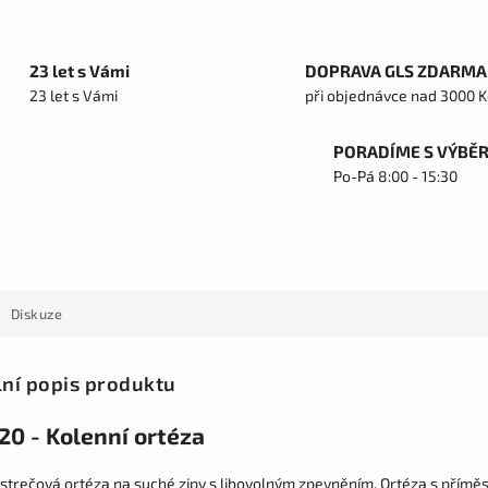
23 let s Vámi
DOPRAVA GLS ZDARMA
23 let s Vámi
při objednávce nad 3000 K
PORADÍME S VÝBĚ
Po-Pá 8:00 - 15:30
Diskuze
lní popis produktu
20 - Kolenní ortéza
strečová ortéza na suché zipy s libovolným zpevněním. Ortéza s příměs