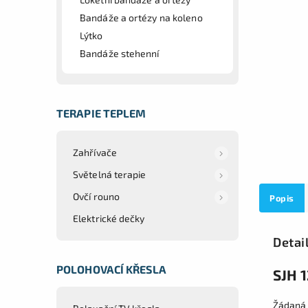
Bandáže a ortézy na koleno
Lýtko
Bandáže stehenní
TERAPIE TEPLEM
Zahřívače
Světelná terapie
Ovčí rouno
Popis
Elektrické dečky
Detai
POLOHOVACÍ KŘESLA
SJH 1
Žádaná 