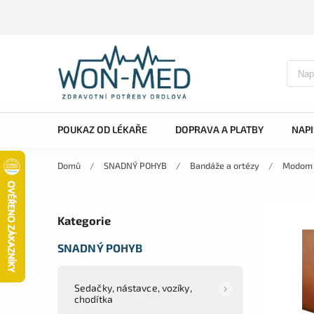
POUKAZ OD LÉKAŘE
DOPRAVA A PLATBY
NAP
Domů
/
SNADNÝ POHYB
/
Bandáže a ortézy
/
Modom S
Kategorie
SNADNÝ POHYB
Sedačky, nástavce, vozíky,
chodítka