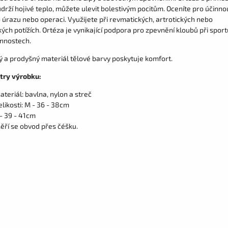
drží hojivé teplo, můžete ulevit bolestivým pocitům. Oceníte pro účinno
o úrazu nebo operaci. Využijete při revmatických, artrotických nebo
ých potížích. Ortéza je vynikající podpora pro zpevnění kloubů při sportu
innostech.
ý a prodyšný materiál tělové barvy poskytuje komfort.
try výrobku:
ateriál: bavlna, nylon a streč
elikosti: M - 36 - 38cm
 - 39 - 41cm
ěří se obvod přes čéšku.