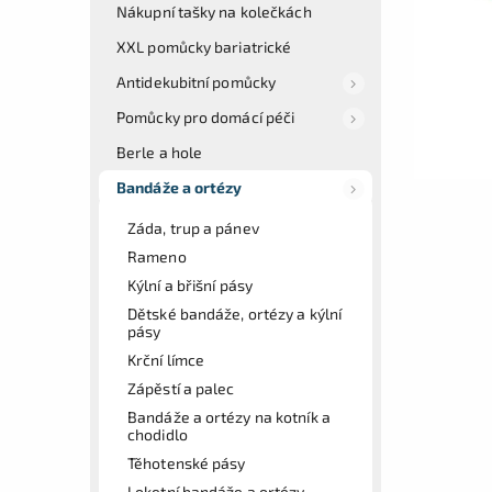
Nákupní tašky na kolečkách
XXL pomůcky bariatrické
Antidekubitní pomůcky
Pomůcky pro domácí péči
Berle a hole
Bandáže a ortézy
Záda, trup a pánev
Rameno
Kýlní a břišní pásy
Dětské bandáže, ortézy a kýlní
pásy
Krční límce
Zápěstí a palec
Bandáže a ortézy na kotník a
chodidlo
Těhotenské pásy
Loketní bandáže a ortézy