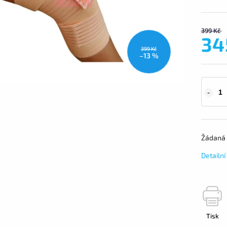
399 Kč
34
399 Kč
–13 %
Žádaná 
Detailn
Tisk