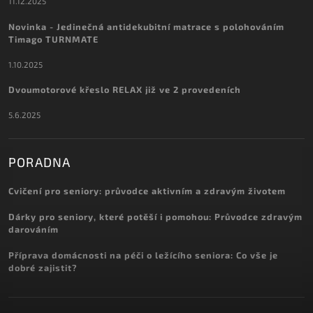
11.12.2025
Novinka - Jedinečná antidekubitní matrace s polohováním
Timago TURNMATE
1.10.2025
Dvoumotorové křeslo RELAX již ve 2 provedeních
5.6.2025
PORADNA
Cvičení pro seniory: průvodce aktivním a zdravým životem
Dárky pro seniory, které potěší i pomohou: Průvodce zdravým
darováním
Příprava domácnosti na péči o ležícího seniora: Co vše je
dobré zajistit?