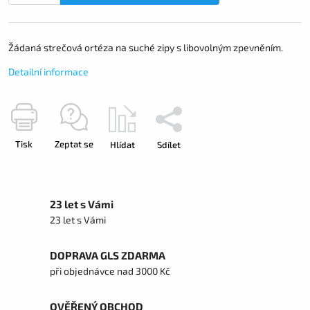
Žádaná strečová ortéza na suché zipy s libovolným zpevněním.
Detailní informace
Tisk
Zeptat se
Hlídat
Sdílet
23 let s Vámi
23 let s Vámi
DOPRAVA GLS ZDARMA
při objednávce nad 3000 Kč
OVĚŘENÝ OBCHOD