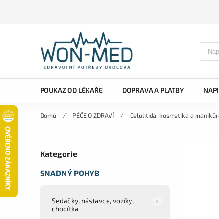
POUKAZ OD LÉKAŘE
DOPRAVA A PLATBY
NAP
Domů
/
PÉČE O ZDRAVÍ
/
Celulitida, kosmetika a manikůr
Kategorie
SNADNÝ POHYB
Sedačky, nástavce, vozíky,
chodítka