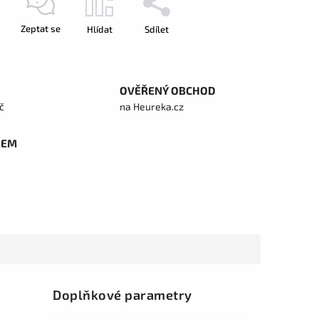
Zeptat se
Hlídat
Sdílet
OVĚŘENÝ OBCHOD
č
na Heureka.cz
REM
Doplňkové parametry