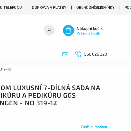
O TELEFONU
DOPRAVA A PLATBY
OBCHODNÍ PODMÍNKY
PO
CZK
Nákupní košík
Prázdný košík
566 626 220
 319-12
OM LUXUSNÍ 7-DÍLNÁ SADA NA
IKÚRU A PEDIKÚRU GGS
NGEN - NO 319-12
7
Značka:
Modom