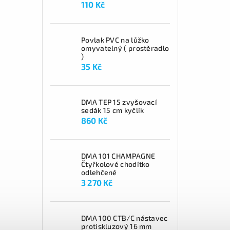
110 Kč
Povlak PVC na lůžko
omyvatelný ( prostěradlo
)
35 Kč
DMA TEP 15 zvyšovací
sedák 15 cm kyčlík
860 Kč
DMA 101 CHAMPAGNE
Čtyřkolové chodítko
odlehčené
3 270 Kč
DMA 100 CTB/C nástavec
protiskluzový 16 mm