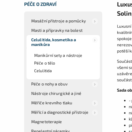
Luxu
PÉČE O ZDRAVÍ
Solin
Masážní přístroje a pomůcky
Luxusní
Masti a přípravky na bolest
kvalitn
spokojen
Celulitida, kosmetika a
manikůra
nerezové
potěší 
Manikůrní sety a nástroje
Součástí
Péče o tělo
všemi s
Celulitida
uzávěrem
součást 
Péče o nohy a obuv
Sada ob
Nástroje chirurgické a jiné
-
Měřiče krevního tlaku
n
Měřící a diagnostické přístroje
n
k
Magnetoterapie
p
Repelentní náramky
s