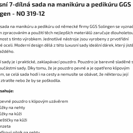
sní 7-dílná sada na manikúru a pedikúru GGS
gen - NO 319-12
 sada na manikúru a pedikúru od německé firmy GGS Solingen se vyzna
ím zpracováním a použití těch nejlepších materiálů zaručuje dlouholeto
ost s tímto výrobkem. Jednotlivé nástroje jsou vyrobeny z prvotřídní
 oceli. Moderní design dělá z této luxusní sady ideální dárek, který jist
každého.
 sady je i praktické, zaklapávací pouzdro. Pouzdro je barevně sladěné 
oučástmi sady. Díky tomu, že je pouzdro pevné a je opatřeno klipovým
, se celá sada hodí i na cesty a nemusíte se obávat, že některou její
ztratíte nebo že by se poškodila.
sahuje:
 pevné pouzdro s klipovým uzávěrem
ůžky na nehty
ůžky na kůži
leštičky na kůži
inzeta
afírový pilník na nehty