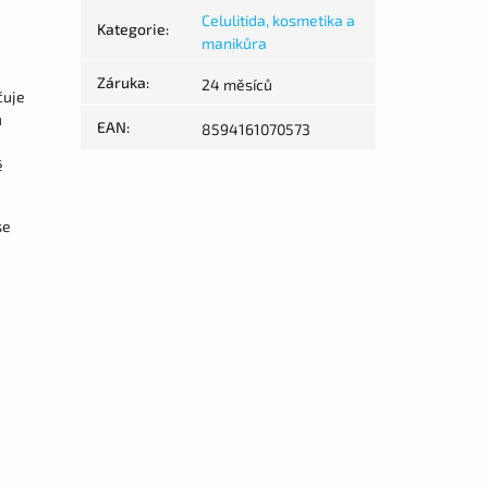
Celulitida, kosmetika a
Kategorie
:
manikůra
Záruka
:
24 měsíců
čuje
u
EAN
:
8594161070573
ě
se