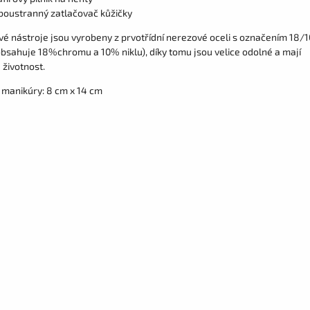
boustranný zatlačovač kůžičky
vé nástroje jsou vyrobeny z prvotřídní nerezové oceli s označením 18/1
 obsahuje 18%chromu a 10% niklu), díky tomu jsou velice odolné a mají
 životnost.
manikúry: 8 cm x 14 cm