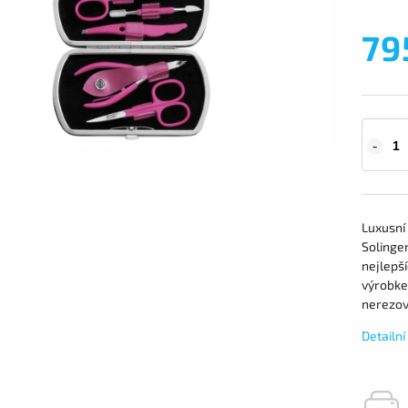
79
Luxusní
Solingen
nejlepš
výrobkem
nerezové
Detailn