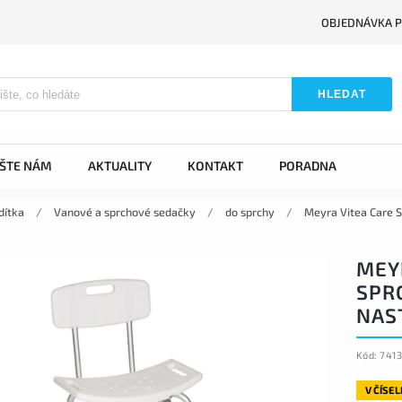
OBJEDNÁVKA P
HLEDAT
IŠTE NÁM
AKTUALITY
KONTAKT
PORADNA
dítka
/
Vanové a sprchové sedačky
/
do sprchy
/
Meyra Vitea Care S
MEY
SPR
NAS
Kód:
741
V ČÍSE