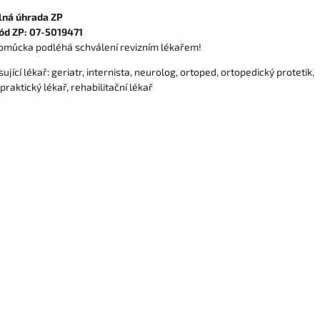
lná úhrada ZP
ód ZP: 07-5019471
omůcka podléhá schválení revizním lékařem!
ující lékař: geriatr, internista, neurolog, ortoped, ortopedický protetik,
 praktický lékař, rehabilitační lékař