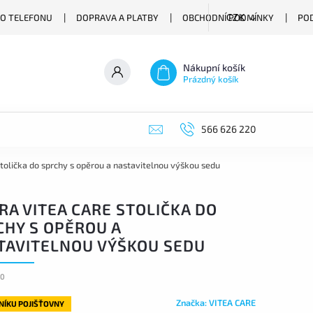
O TELEFONU
DOPRAVA A PLATBY
OBCHODNÍ PODMÍNKY
PO
CZK
Nákupní košík
Prázdný košík
566 626 220
tolička do sprchy s opěrou a nastavitelnou výškou sedu
RA VITEA CARE STOLIČKA DO
CHY S OPĚROU A
TAVITELNOU VÝŠKOU SEDU
30
Značka:
VITEA CARE
LNÍKU POJIŠŤOVNY