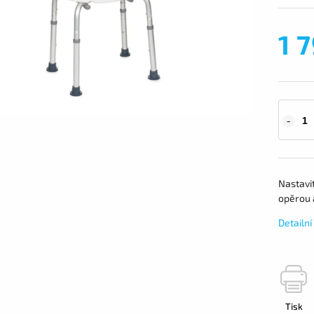
1 
Nastavi
opěrou 
Detailn
Tisk