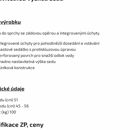
 výrobku
 do sprchy se zádovou opěrou a integrovanými úchyty.
ntegrované úchyty pro pohodlnější dosedání a vstávání
lastové sedátko s protiskluzovou úpravou
erforovaný povrch pro snažší odtok vody
nadno nastavitelná výška sedu
liníková konstrukce
ické údaje
du (cm) 51
edu (cm) 45 - 56
 (kg) 100
fikace ZP, ceny