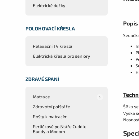
Elektrické dečky
Popis
POLOHOVACÍ KŘESLA
Sedačka
I
Relaxační TV křesla
P
Elektrická křesla pro seniory
P
S
H
ZDRAVÉ SPANÍ
Techn
Matrace
Šířka se
Zdravotní polštáře
Výška s
Rošty k matracím
Nosnost
Perličkové polštáře Cuddle
Buddy a Modom
Speci