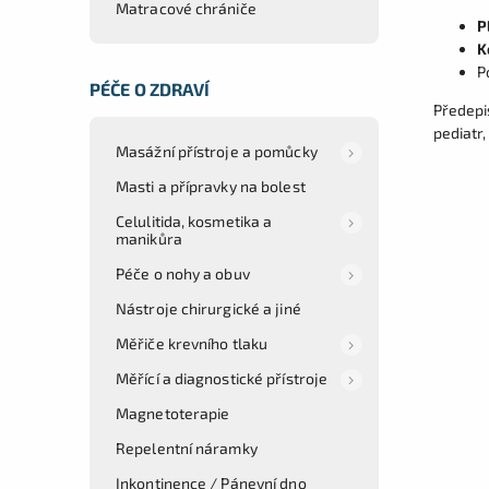
Matracové chrániče
P
K
P
PÉČE O ZDRAVÍ
Předepis
pediatr,
Masážní přístroje a pomůcky
Masti a přípravky na bolest
Celulitida, kosmetika a
manikůra
Péče o nohy a obuv
Nástroje chirurgické a jiné
Měřiče krevního tlaku
Měřící a diagnostické přístroje
Magnetoterapie
Repelentní náramky
Inkontinence / Pánevní dno