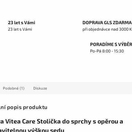
23 let s Vámi
DOPRAVA GLS ZDARMA
23 let s Vámi
při objednávce nad 3000 K
PORADÍME S VÝBĚ
Po-Pá 8:00 - 15:30
Podobné (1)
Diskuze
lní popis produktu
 Vitea Care Stolička do sprchy s opěrou a
avitelnou výškou sedu