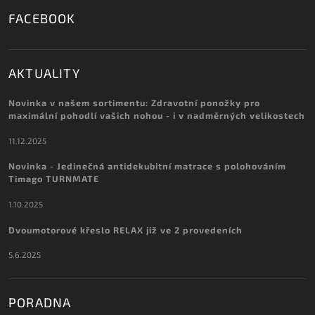
FACEBOOK
AKTUALITY
Novinka v našem sortimentu: Zdravotní ponožky pro
maximální pohodlí vašich nohou - i v nadměrných velikostech
11.12.2025
Novinka - Jedinečná antidekubitní matrace s polohováním
Timago TURNMATE
1.10.2025
Dvoumotorové křeslo RELAX již ve 2 provedeních
5.6.2025
PORADNA