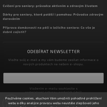
Cvičení pro seniory: průvodce aktivním a zdravým životem
Dárky pro seniory, které potěší i pomohou: Průvodce zdravým
darováním
Příprava domácnosti na péči o ležícího seniora: Co vše je
dobré zajistit?
ODEBÍRAT NEWSLETTER
Vložte svůj e-mail a my vám budeme zasílat informace o
nových produktech na našem e-shopu.
Vložením e-mailu souhlasíte s
podmínkami ochrany osobních údajů
Používáme cookies, abychom Vám umožnili pohodlné prohlížení
Přihlásit se
webu a díky analýze provozu webu neustále zlepšovali jeho