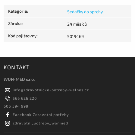
Kategorie
:
Sedačky do sprchy
Záruka
:
24 měsíců
Kód pojišťovny
:
5019469
KONTAKT
WON-MED s.r.o.
info
@
zdravotnicke-potreby-welnes.cz
566 626 220
605 594 999
Facebook Zdravotní potřeby
zdravotni_potreby_wonmed