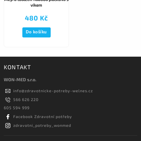
víkem
480 Kč
Do košíku
KONTAKT
WON-MED s.r.o.
info
@
zdravotnicke-potreby-welnes.cz
566 626 220
605 594 999
Facebook Zdravotní potřeby
zdravotni_potreby_wonmed