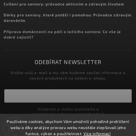
Cvičení pro seniory: průvodce aktivním a zdravým životem
Dárky pro seniory, které potěší i pomohou: Průvodce zdravým
darováním
Příprava domácnosti na péči o ležícího seniora: Co vše je
dobré zajistit?
ODEBÍRAT NEWSLETTER
Vložte svůj e-mail a my vám budeme zasílat informace o
nových produktech na našem e-shopu.
Vložením e-mailu souhlasíte s
podmínkami ochrany osobních údajů
Používáme cookies, abychom Vám umožnili pohodlné prohlížení
Přihlásit se
webu a díky analýze provozu webu neustále zlepšovali jeho
funkce, výkon a použitelnost.
Více informací