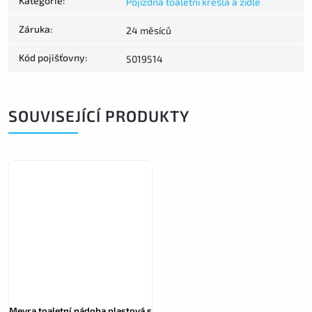
Kategorie
:
Pojízdná toaletní křesla a židle
Záruka
:
24 měsíců
Kód pojišťovny
:
5019514
SOUVISEJÍCÍ PRODUKTY
Meyra toaletní nádoba plastová s