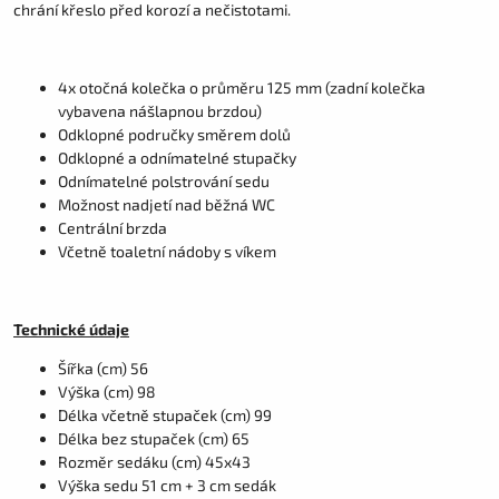
chrání křeslo před korozí a nečistotami.
4x otočná kolečka o průměru 125 mm (zadní kolečka
vybavena nášlapnou brzdou)
Odklopné područky směrem dolů
Odklopné a odnímatelné stupačky
Odnímatelné polstrování sedu
Možnost nadjetí nad běžná WC
Centrální brzda
Včetně toaletní nádoby s víkem
Technické údaje
Šířka (cm) 56
Výška (cm) 98
Délka včetně stupaček (cm) 99
Délka bez stupaček (cm) 65
Rozměr sedáku (cm) 45x43
Výška sedu 51 cm + 3 cm sedák