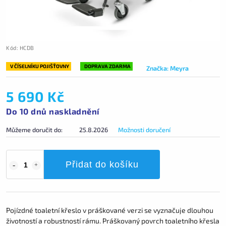
Kód:
HCDB
V ČÍSELNÍKU POJIŠŤOVNY
DOPRAVA ZDARMA
Značka:
Meyra
5 690 Kč
Do 10 dnů naskladnění
Můžeme doručit do:
25.8.2026
Možnosti doručení
Přidat do košíku
Pojízdné toaletní křeslo v práškované verzi se vyznačuje dlouhou
životností a robustností rámu. Práškovaný povrch toaletního křesla