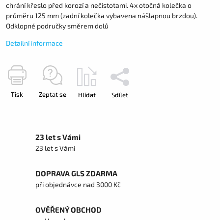
chrání křeslo před korozí a nečistotami. 4x otočná kolečka o
průměru 125 mm (zadní kolečka vybavena nášlapnou brzdou).
Odklopné područky směrem dolů
Detailní informace
Tisk
Zeptat se
Hlídat
Sdílet
23 let s Vámi
23 let s Vámi
DOPRAVA GLS ZDARMA
při objednávce nad 3000 Kč
OVĚŘENÝ OBCHOD