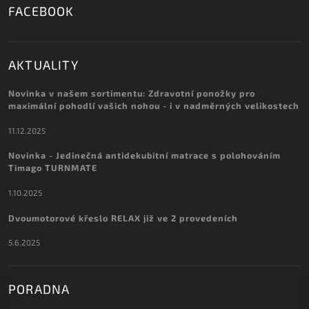
FACEBOOK
AKTUALITY
Novinka v našem sortimentu: Zdravotní ponožky pro
maximální pohodlí vašich nohou - i v nadměrných velikostech
11.12.2025
Novinka - Jedinečná antidekubitní matrace s polohováním
Timago TURNMATE
1.10.2025
Dvoumotorové křeslo RELAX již ve 2 provedeních
5.6.2025
PORADNA