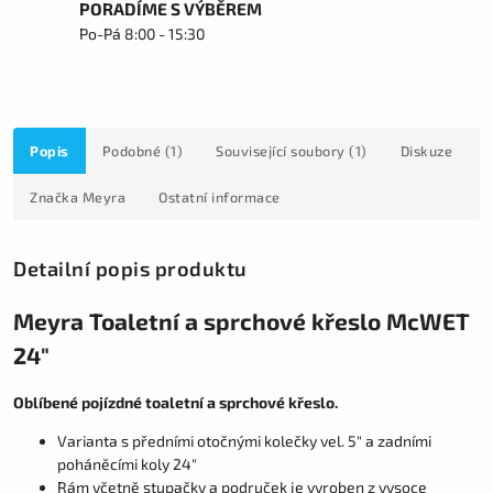
PORADÍME S VÝBĚREM
Po-Pá 8:00 - 15:30
Popis
Podobné (1)
Související soubory (1)
Diskuze
Značka
Meyra
Ostatní informace
Detailní popis produktu
Meyra Toaletní a sprchové křeslo McWET
24"
Oblíbené pojízdné toaletní a sprchové křeslo.
Varianta s předními otočnými kolečky vel. 5" a zadními
poháněcími koly 24"
Rám včetně stupačky a područek je vyroben z vysoce