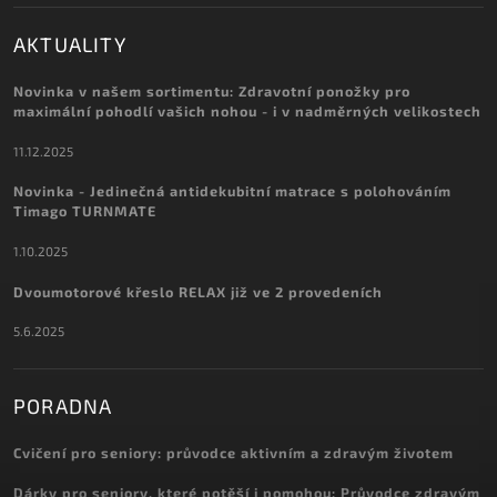
AKTUALITY
Novinka v našem sortimentu: Zdravotní ponožky pro
maximální pohodlí vašich nohou - i v nadměrných velikostech
11.12.2025
Novinka - Jedinečná antidekubitní matrace s polohováním
Timago TURNMATE
1.10.2025
Dvoumotorové křeslo RELAX již ve 2 provedeních
5.6.2025
PORADNA
Cvičení pro seniory: průvodce aktivním a zdravým životem
Dárky pro seniory, které potěší i pomohou: Průvodce zdravým