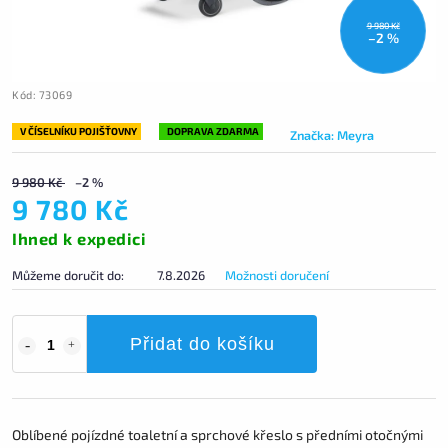
9 980 Kč
–2 %
Kód:
73069
V ČÍSELNÍKU POJIŠŤOVNY
DOPRAVA ZDARMA
Značka:
Meyra
9 980 Kč
–2 %
9 780 Kč
Ihned k expedici
Můžeme doručit do:
7.8.2026
Možnosti doručení
Přidat do košíku
Oblíbené pojízdné toaletní a sprchové křeslo s předními otočnými