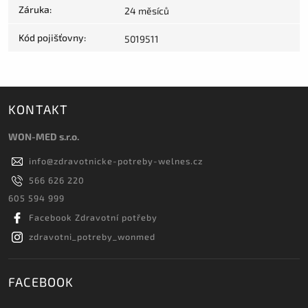
Záruka
:
24 měsíců
Kód pojišťovny
:
5019511
KONTAKT
WON-MED s.r.o.
info
@
zdravotnicke-potreby-welnes.cz
566 626 220
605 594 999
Facebook Zdravotní potřeby
zdravotni_potreby_wonmed
FACEBOOK