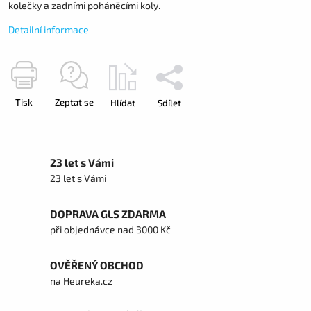
kolečky a zadními poháněcími koly.
Detailní informace
Tisk
Zeptat se
Hlídat
Sdílet
23 let s Vámi
23 let s Vámi
DOPRAVA GLS ZDARMA
při objednávce nad 3000 Kč
OVĚŘENÝ OBCHOD
na Heureka.cz