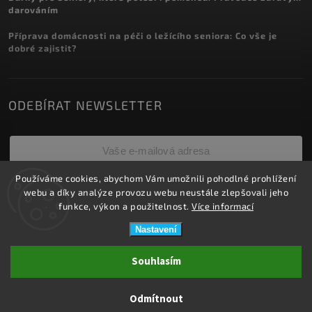
darováním
Příprava domácnosti na péči o ležícího seniora: Co vše je
dobré zajistit?
ODEBÍRAT NEWSLETTER
Používáme cookies, abychom Vám umožnili pohodlné prohlížení
Přihlásit se
webu a díky analýze provozu webu neustále zlepšovali jeho
funkce, výkon a použitelnost.
Více informací
Nastavení
Copyright 2026
ZDRAVOTNÍ POTŘEBY DRDLOVÁ
. Všechna práva
Souhlasím
vyhrazena.
Upravit nastavení cookies
Odmítnout