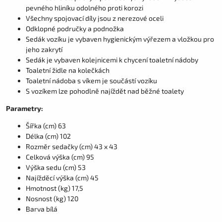
pevného hliníku odolného proti korozi
Všechny spojovací díly jsou z nerezové oceli
Odklopné područky a podnožka
Sedák vozíku je vybaven hygienickým výřezem a vložkou pro
jeho zakrytí
Sedák je vybaven kolejnicemi k chycení toaletní nádoby
Toaletní židle na kolečkách
Toaletní nádoba s víkem je součástí vozíku
S vozíkem lze pohodlně najíždět nad běžné toalety
Parametry:
Šířka (cm) 63
Délka (cm) 102
Rozměr sedačky (cm) 43 x 43
Celková výška (cm) 95
Výška sedu (cm) 53
Najížděcí výška (cm) 45
Hmotnost (kg) 17,5
Nosnost (kg) 120
Barva bílá