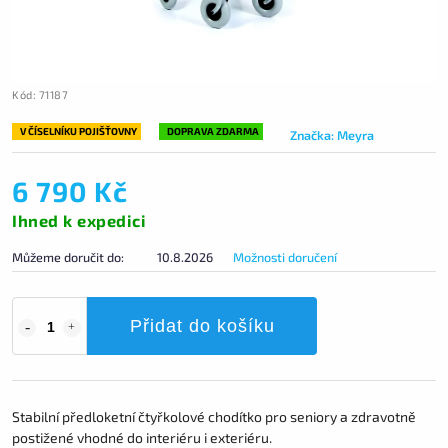
Kód:
71187
V ČÍSELNÍKU POJIŠŤOVNY
DOPRAVA ZDARMA
Značka:
Meyra
6 790 Kč
Ihned k expedici
Můžeme doručit do:
10.8.2026
Možnosti doručení
Přidat do košíku
Stabilní předloketní čtyřkolové chodítko pro seniory a zdravotně
postižené vhodné do interiéru i exteriéru.