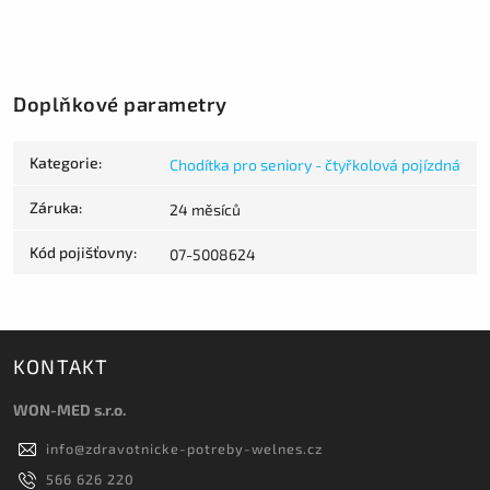
Doplňkové parametry
Kategorie
:
Chodítka pro seniory - čtyřkolová pojízdná
Záruka
:
24 měsíců
Kód pojišťovny
:
07-5008624
KONTAKT
WON-MED s.r.o.
info
@
zdravotnicke-potreby-welnes.cz
566 626 220