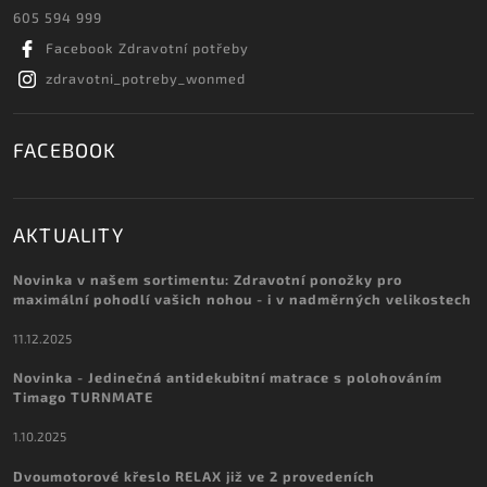
605 594 999
Facebook Zdravotní potřeby
zdravotni_potreby_wonmed
FACEBOOK
AKTUALITY
Novinka v našem sortimentu: Zdravotní ponožky pro
maximální pohodlí vašich nohou - i v nadměrných velikostech
11.12.2025
Novinka - Jedinečná antidekubitní matrace s polohováním
Timago TURNMATE
1.10.2025
Dvoumotorové křeslo RELAX již ve 2 provedeních