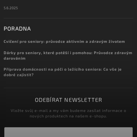
5.6.2025
PORADNA
Cvičení pro seniory: průvodce aktivním a zdravým životem
Dárky pro seniory, které potěší i pomohou: Průvodce zdravým
darováním
Příprava domácnosti na péči o ležícího seniora: Co vše je
dobré zajistit?
ODEBÍRAT NEWSLETTER
Vložte svůj e-mail a my vám budeme zasílat informace o
nových produktech na našem e-shopu.