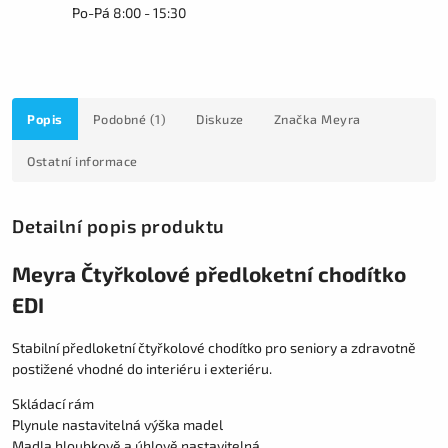
Po-Pá 8:00 - 15:30
Popis
Podobné (1)
Diskuze
Značka
Meyra
Ostatní informace
Detailní popis produktu
Meyra Čtyřkolové předloketní chodítko
EDI
Stabilní předloketní čtyřkolové chodítko pro seniory a zdravotně
postižené vhodné do interiéru i exteriéru.
Skládací rám
Plynule nastavitelná výška madel
Madla hloubkově a úhlově nastavitelná