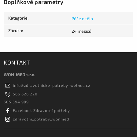
Doplňkové parametry
Kategorie
:
Péče o tělo
Záruka
:
24 měsíců
KONTAKT
WON-MED s.r.o.
info
@
zdravotnicke-potreby-welnes.cz
566 626 220
605 594 999
Facebook Zdravotní potřeby
zdravotni_potreby_wonmed