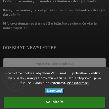
Cvičení pro seniory: průvodce aktivním a zdravým životem
Dárky pro seniory, které potěší i pomohou: Průvodce zdravým
darováním
Příprava domácnosti na péči o ležícího seniora: Co vše je
dobré zajistit?
ODEBÍRAT NEWSLETTER
Používáme cookies, abychom Vám umožnili pohodlné prohlížení
Přihlásit se
webu a díky analýze provozu webu neustále zlepšovali jeho
funkce, výkon a použitelnost.
Více informací
Nastavení
Copyright 2026
ZDRAVOTNÍ POTŘEBY DRDLOVÁ
. Všechna práva
Souhlasím
vyhrazena.