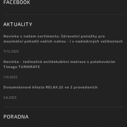
FACEBOOK
AKTUALITY
Novinka v našem sortimentu: Zdravotní ponožky pro
maximální pohodlí vašich nohou - i v nadměrných velikostech
11.12.2025
Novinka - Jedinečná antidekubitní matrace s polohováním
Timago TURNMATE
1.10.2025
Dvoumotorové křeslo RELAX již ve 2 provedeních
5.6.2025
PORADNA