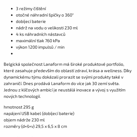
3 režimy čištění
otočné náhradní špičky o 360°
dobíjecí baterie
nádrž na vodu o velikosti 230 ml
4 ks náhradních nástavců
maximální tlak 760 kPa
výkon 1200 impulsů / min
Belgická společnost Lanaform má široké produktové portfolio,
které zasahuje především do oblastí zdraví, krása a wellness. Díky
dynamickému týmu dokázali prorazit se svými produkty také v
zahraničí. Dnes prodává Lanaform do více jak 30 zemí světa.
Jednou z klíčových ambicí je neustálá inovace a vývoj s využitím
nových technologií.
hmotnost 295 g
napájení USB kabel (dobíjecí baterie)
objem nádrže 230 ml
rozměry (d×š×v) 29,5 x 6,5 x 8 cm