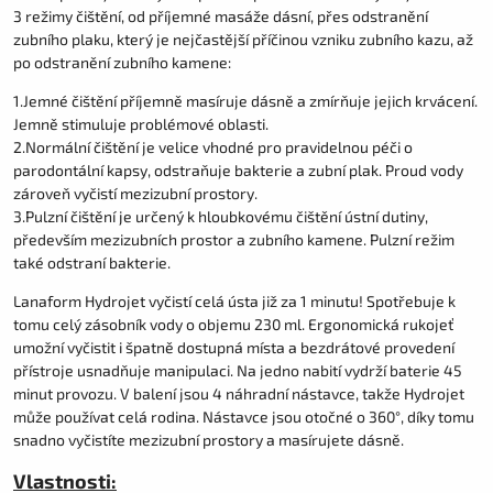
3 režimy čištění, od příjemné masáže dásní, přes odstranění
zubního plaku, který je nejčastější příčinou vzniku zubního kazu, až
po odstranění zubního kamene:
1.Jemné čištění příjemně masíruje dásně a zmírňuje jejich krvácení.
Jemně stimuluje problémové oblasti.
2.Normální čištění je velice vhodné pro pravidelnou péči o
parodontální kapsy, odstraňuje bakterie a zubní plak. Proud vody
zároveň vyčistí mezizubní prostory.
3.Pulzní čištění je určený k hloubkovému čištění ústní dutiny,
především mezizubních prostor a zubního kamene. Pulzní režim
také odstraní bakterie.
Lanaform Hydrojet vyčistí celá ústa již za 1 minutu! Spotřebuje k
tomu celý zásobník vody o objemu 230 ml. Ergonomická rukojeť
umožní vyčistit i špatně dostupná místa a bezdrátové provedení
přístroje usnadňuje manipulaci. Na jedno nabití vydrží baterie 45
minut provozu. V balení jsou 4 náhradní nástavce, takže Hydrojet
může používat celá rodina. Nástavce jsou otočné o 360°, díky tomu
snadno vyčistíte mezizubní prostory a masírujete dásně.
Vlastnosti: