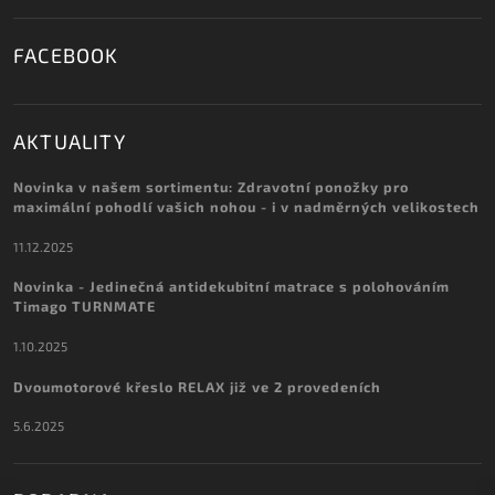
FACEBOOK
AKTUALITY
Novinka v našem sortimentu: Zdravotní ponožky pro
maximální pohodlí vašich nohou - i v nadměrných velikostech
11.12.2025
Novinka - Jedinečná antidekubitní matrace s polohováním
Timago TURNMATE
1.10.2025
Dvoumotorové křeslo RELAX již ve 2 provedeních
5.6.2025