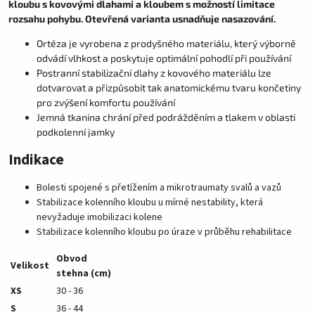
kloubu s kovovými dlahami a kloubem s možností limitace
rozsahu pohybu. Otevřená varianta usnadňuje nasazování.
Ortéza je vyrobena z prodyšného materiálu, který výborně
odvádí vlhkost a poskytuje optimální pohodlí při používání
Postranní stabilizační dlahy z kovového materiálu lze
dotvarovat a přizpůsobit tak anatomickému tvaru končetiny
pro zvýšení komfortu používání
Jemná tkanina chrání před podrážděním a tlakem v oblasti
podkolenní jamky
Indikace
Bolesti spojené s přetížením a mikrotraumaty svalů a vazů
Stabilizace kolenního kloubu u mírné nestability, která
nevyžaduje imobilizaci kolene
Stabilizace kolenního kloubu po úraze v průběhu rehabilitace
Obvod
Velikost
stehna (cm)
XS
30 - 36
S
36 - 44