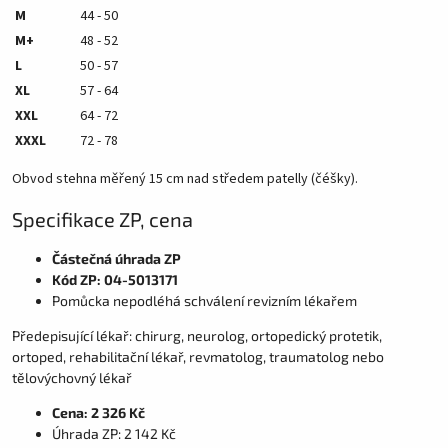
M
44 - 50
M+
48 - 52
L
50 - 57
XL
57 - 64
XXL
64 - 72
XXXL
72 - 78
Obvod stehna měřený 15 cm nad středem patelly (čéšky).
Specifikace ZP, cena
Částečná úhrada ZP
Kód ZP: 04-5013171
Pomůcka nepodléhá schválení revizním lékařem
Předepisující lékař: chirurg, neurolog, ortopedický protetik,
ortoped, rehabilitační lékař, revmatolog, traumatolog nebo
tělovýchovný lékař
Cena: 2 326 Kč
Úhrada ZP: 2 142 Kč