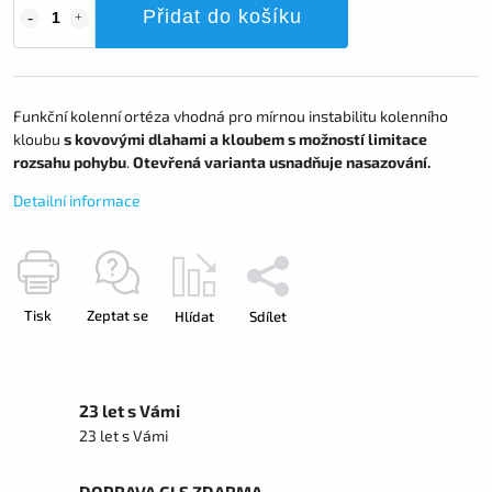
Přidat do košíku
Funkční kolenní ortéza vhodná pro mírnou instabilitu kolenního
kloubu
s kovovými dlahami a kloubem s možností limitace
rozsahu pohybu
.
Otevřená varianta usnadňuje nasazování.
Detailní informace
Tisk
Zeptat se
Hlídat
Sdílet
23 let s Vámi
23 let s Vámi