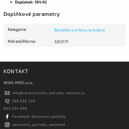
Doplatek: 184 Kč
Doplňkové parametry
Kategorie
:
Bandáže a ortézy na koleno
Kód pojišťovny
:
5013171
KONTAKT
WON-MED s.r.o.
info
@
zdravotnicke-potreby-welnes.cz
566 626 220
605 594 999
Facebook Zdravotní potřeby
zdravotni_potreby_wonmed