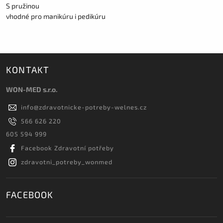
S pružinou
vhodné pro manikúru i pedikúru
KONTAKT
WON-MED s.r.o.
info
@
zdravotnicke-potreby-welnes.cz
566 626 220
605 594 999
Facebook Zdravotní potřeby
zdravotni_potreby_wonmed
FACEBOOK