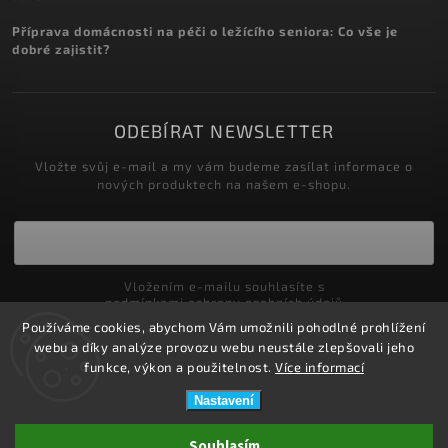
Příprava domácnosti na péči o ležícího seniora: Co vše je
dobré zajistit?
ODEBÍRAT NEWSLETTER
Vložte svůj e-mail a my vám budeme zasílat informace o
nových produktech na našem e-shopu.
Vložením e-mailu souhlasíte s
podmínkami ochrany osobních údajů
Používáme cookies, abychom Vám umožnili pohodlné prohlížení
Přihlásit se
webu a díky analýze provozu webu neustále zlepšovali jeho
funkce, výkon a použitelnost.
Více informací
Nastavení
Copyright 2026
ZDRAVOTNÍ POTŘEBY DRDLOVÁ
. Všechna práva
Souhlasím