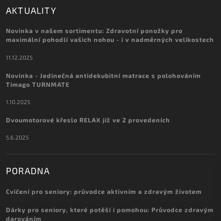
AKTUALITY
Novinka v našem sortimentu: Zdravotní ponožky pro
maximální pohodlí vašich nohou - i v nadměrných velikostech
11.12.2025
Novinka - Jedinečná antidekubitní matrace s polohováním
Timago TURNMATE
1.10.2025
Dvoumotorové křeslo RELAX již ve 2 provedeních
5.6.2025
PORADNA
Cvičení pro seniory: průvodce aktivním a zdravým životem
Dárky pro seniory, které potěší i pomohou: Průvodce zdravým
darováním