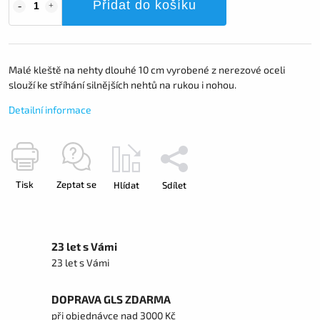
Přidat do košíku
Malé kleště na nehty dlouhé 10 cm vyrobené z nerezové oceli
slouží ke stříhání silnějších nehtů na rukou i nohou.
Detailní informace
Tisk
Zeptat se
Hlídat
Sdílet
23 let s Vámi
23 let s Vámi
DOPRAVA GLS ZDARMA
při objednávce nad 3000 Kč