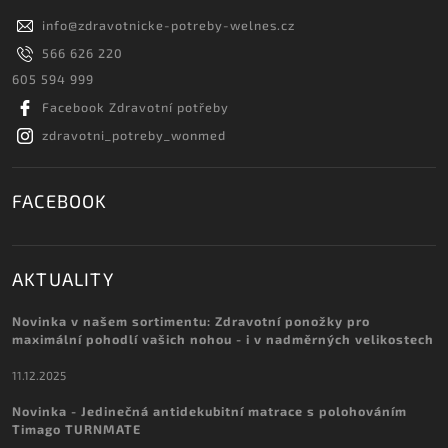
info
@
zdravotnicke-potreby-welnes.cz
566 626 220
605 594 999
Facebook Zdravotní potřeby
zdravotni_potreby_wonmed
FACEBOOK
AKTUALITY
Novinka v našem sortimentu: Zdravotní ponožky pro
maximální pohodlí vašich nohou - i v nadměrných velikostech
11.12.2025
Novinka - Jedinečná antidekubitní matrace s polohováním
Timago TURNMATE