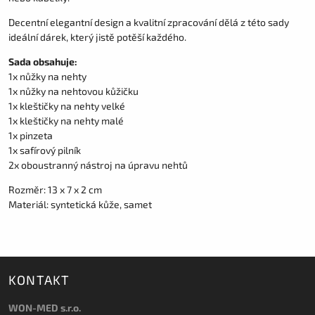
Decentní elegantní design a kvalitní zpracování dělá z této sady
ideální dárek, který jistě potěší každého.
Sada obsahuje:
1x nůžky na nehty
1x nůžky na nehtovou kůžičku
1x kleštičky na nehty velké
1x kleštičky na nehty malé
1x pinzeta
1x safírový pilník
2x oboustranný nástroj na úpravu nehtů
Rozměr: 13 x 7 x 2 cm
Materiál: syntetická kůže, samet
KONTAKT
WON-MED s.r.o.