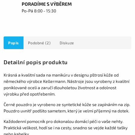
PORADÍME S VÝBĚREM
Po-Pá 8:00 - 15:30
Popis
Podobné (2)
Diskuze
Detailní popis produktu
Krásná a kvalitní sada na manikúru v designu pštrosí kůže od
německého výrobce Kellermann. Nástroje
jsou vyrobeny z kvalitní
poniklované oceli a zaručí dlouholetou životnost a odolnost
výrobku před
opotřebením.
Černé pouzdro je vyrobeno ze syntetické kůže se zapínáním na zip.
Pouzdro uvnitř podšito sametem,
který je velmi příjemný na dotek.
Každodenní pomocník pro dokonalou domácí péči o vaše nehty.
Praktická velikost, hodí se i na cesty,
snadno se vejde každé tašky
nebo kabelky.