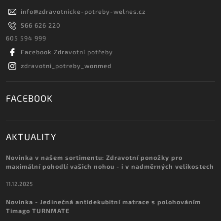
info
@
zdravotnicke-potreby-welnes.cz
566 626 220
605 594 999
Facebook Zdravotní potřeby
zdravotni_potreby_wonmed
FACEBOOK
AKTUALITY
Novinka v našem sortimentu: Zdravotní ponožky pro
maximální pohodlí vašich nohou - i v nadměrných velikostech
11.12.2025
Novinka - Jedinečná antidekubitní matrace s polohováním
Timago TURNMATE