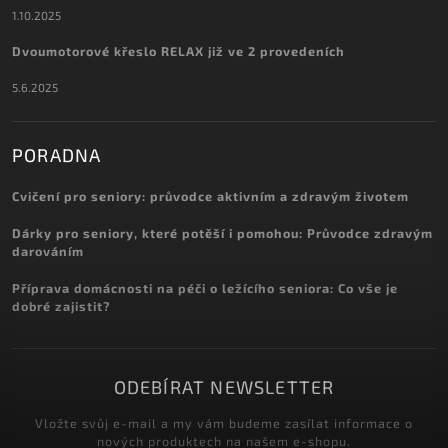
1.10.2025
Dvoumotorové křeslo RELAX již ve 2 provedeních
5.6.2025
PORADNA
Cvičení pro seniory: průvodce aktivním a zdravým životem
Dárky pro seniory, které potěší i pomohou: Průvodce zdravým
darováním
Příprava domácnosti na péči o ležícího seniora: Co vše je
dobré zajistit?
ODEBÍRAT NEWSLETTER
Vložte svůj e-mail a my vám budeme zasílat informace o
nových produktech na našem e-shopu.