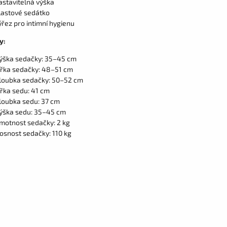
astavitelná výška
lastové sedátko
ýřez pro intimní hygienu
y:
ýška sedačky: 35–45 cm
ířka sedačky: 48–51 cm
loubka sedačky: 50–52 cm
ířka sedu: 41 cm
loubka sedu: 37 cm
ýška sedu: 35–45 cm
motnost sedačky: 2 kg
osnost sedačky: 110 kg