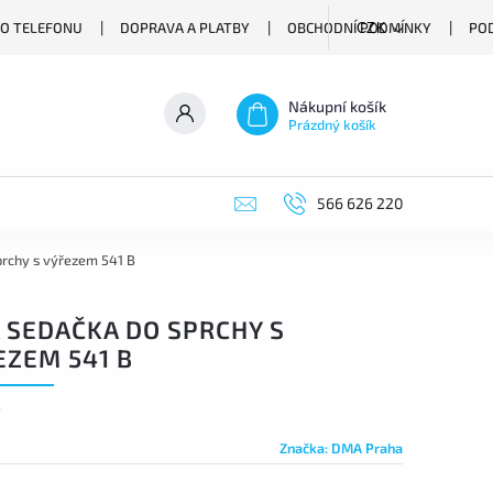
O TELEFONU
DOPRAVA A PLATBY
OBCHODNÍ PODMÍNKY
PO
CZK
Nákupní košík
Prázdný košík
566 626 220
rchy s výřezem 541 B
 SEDAČKA DO SPRCHY S
EZEM 541 B
B
Značka:
DMA Praha