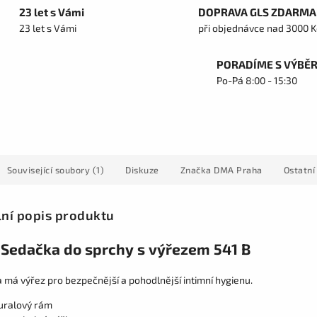
23 let s Vámi
DOPRAVA GLS ZDARMA
23 let s Vámi
při objednávce nad 3000 K
PORADÍME S VÝBĚ
Po-Pá 8:00 - 15:30
Související soubory (1)
Diskuze
Značka
DMA Praha
Ostatní
lní popis produktu
Sedačka do sprchy s výřezem 541 B
 má výřez pro bezpečnější a pohodlnější intimní hygienu.
uralový rám