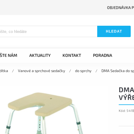
OBJEDNÁVKA P
HLEDAT
IŠTE NÁM
AKTUALITY
KONTAKT
PORADNA
dítka
/
Vanové a sprchové sedačky
/
do sprchy
/
DMA Sedačka do sp
DMA
VÝŘ
Kód:
541