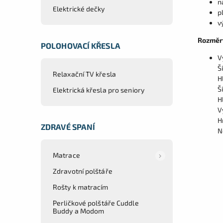
n
Elektrické dečky
p
v
Rozměr
POLOHOVACÍ KŘESLA
V
Š
Relaxační TV křesla
H
Š
Elektrická křesla pro seniory
H
V
H
ZDRAVÉ SPANÍ
N
Matrace
Zdravotní polštáře
Rošty k matracím
Perličkové polštáře Cuddle
Buddy a Modom