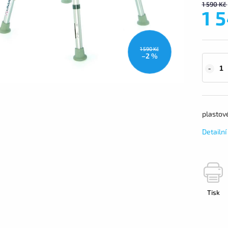
1 590 Kč
1 
1 590 Kč
–2 %
plastov
Detailn
Tisk