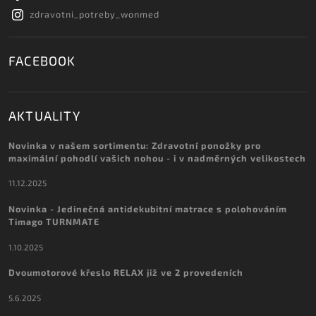
zdravotni_potreby_wonmed
FACEBOOK
AKTUALITY
Novinka v našem sortimentu: Zdravotní ponožky pro
maximální pohodlí vašich nohou - i v nadměrných velikostech
11.12.2025
Novinka - Jedinečná antidekubitní matrace s polohováním
Timago TURNMATE
1.10.2025
Dvoumotorové křeslo RELAX již ve 2 provedeních
5.6.2025