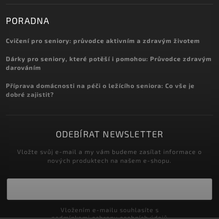
PORADNA
Cvičení pro seniory: průvodce aktivním a zdravým životem
Dárky pro seniory, které potěší i pomohou: Průvodce zdravým
darováním
Příprava domácnosti na péči o ležícího seniora: Co vše je
dobré zajistit?
ODEBÍRAT NEWSLETTER
Vložte svůj e-mail a my vám budeme zasílat informace o
nových produktech na našem e-shopu.
Vložením e-mailu souhlasíte s
podmínkami ochrany osobních údajů