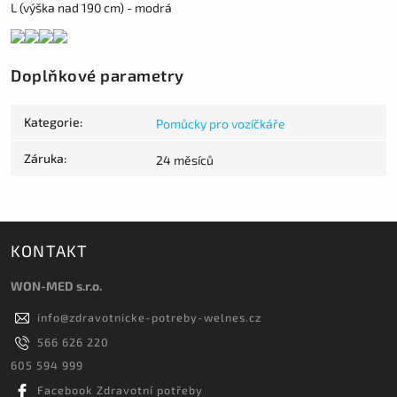
L (výška nad 190 cm) - modrá
Doplňkové parametry
Kategorie
:
Pomůcky pro vozíčkáře
Záruka
:
24 měsíců
KONTAKT
WON-MED s.r.o.
info
@
zdravotnicke-potreby-welnes.cz
566 626 220
605 594 999
Facebook Zdravotní potřeby