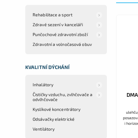
Rehabilitace a sport
Zdravé sezení v kanceláři
Punčochové zdravotní zboží
Zdravotní a volnočasová obuv
KVALITNÍ DÝCHÁNÍ
Inhalátory
DMA 
Čističky vzduchu, zvlhčovače a
odvlhčovače
Kyslíkové koncentrátory
ulehču
posazová
Odsávačky elektrické
i horiz
Ventilátory
pomocí 