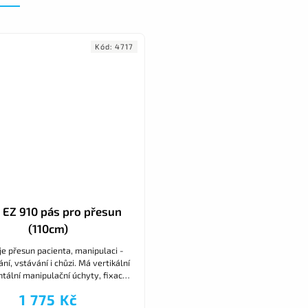
Kód:
4717
EZ 910 pás pro přesun
(110cm)
je přesun pacienta, manipulaci -
ní, vstávání i chůzi. Má vertikální
ontální manipulační úchyty, fixace
spony. Pro obvod pasu 90-110cm.
1 775 Kč
Nosnost 150kg.