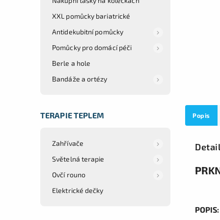
Nákupní tašky na kolečkách
XXL pomůcky bariatrické
Antidekubitní pomůcky
Pomůcky pro domácí péči
Berle a hole
Bandáže a ortézy
TERAPIE TEPLEM
Popis
Zahřívače
Detai
Světelná terapie
PRKN
Ovčí rouno
Elektrické dečky
POPIS: