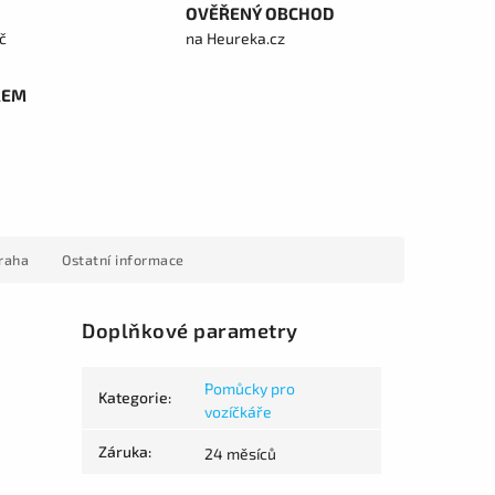
OVĚŘENÝ OBCHOD
č
na Heureka.cz
REM
raha
Ostatní informace
Doplňkové parametry
Pomůcky pro
Kategorie
:
vozíčkáře
Záruka
:
24 měsíců