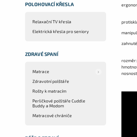
POLOHOVACÍ KŘESLA
ergonom
Relaxační TV křesla
protisk
Elektrická křesla pro seniory
manipul
zahnuté
ZDRAVÉ SPANÍ
rozměr:
hmotnost
Matrace
nosnost
Zdravotní polštáře
Rošty k matracím
Perličkové polštáře Cuddle
Buddy a Modom
Matracové chrániče