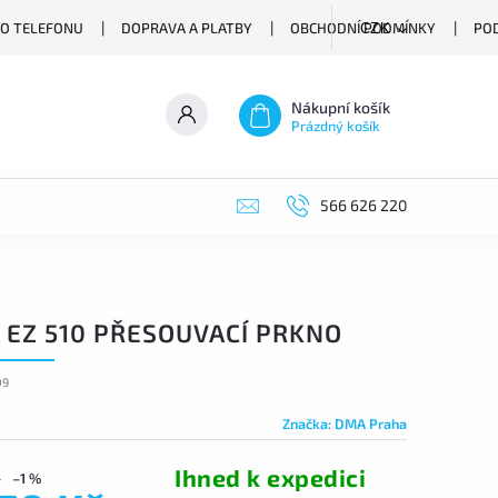
O TELEFONU
DOPRAVA A PLATBY
OBCHODNÍ PODMÍNKY
PO
CZK
Nákupní košík
Prázdný košík
566 626 220
 EZ 510 PŘESOUVACÍ PRKNO
09
Značka:
DMA Praha
Ihned k expedici
–1 %