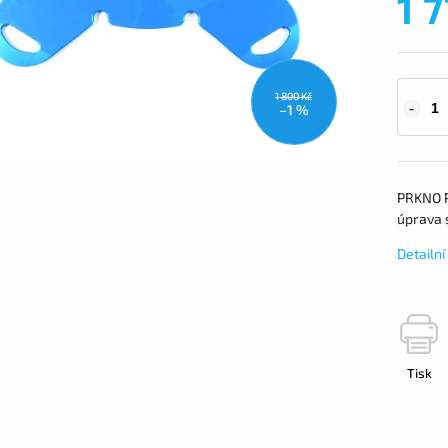
1 
1 800 Kč
–1 %
PRKNO P
úprava s
Detailn
Tisk