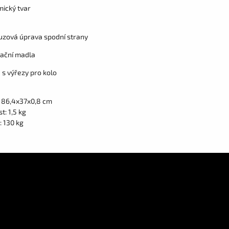
ický tvar
luzová úprava spodní strany
ační madla
 s výřezy pro kolo
 86,4x37x0,8 cm
: 1,5 kg
: 130 kg