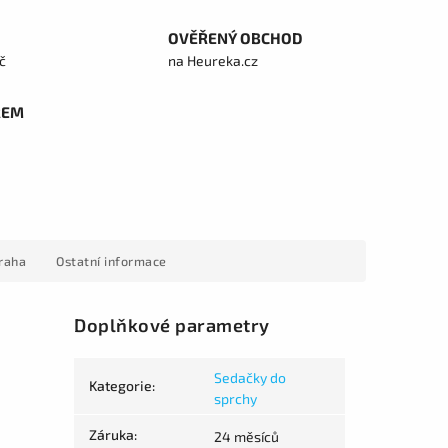
OVĚŘENÝ OBCHOD
č
na Heureka.cz
REM
raha
Ostatní informace
Doplňkové parametry
Sedačky do
Kategorie
:
sprchy
Záruka
:
24 měsíců