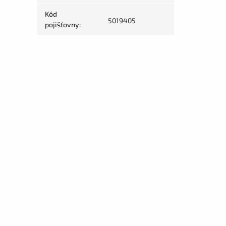
Kód
5019405
pojišťovny
: