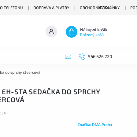
O TELEFONU
DOPRAVA A PLATBY
OBCHODNÍ PODMÍNKY
PO
CZK
Nákupní košík
Prázdný košík
566 626 220
a do sprchy čtvercová
 EH-STA SEDAČKA DO SPRCHY
ERCOVÁ
034
Značka:
DMA Praha