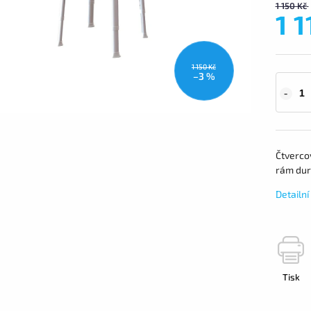
1 150 Kč
1 1
1 150 Kč
–3 %
Čtvercov
rám dur
Detailn
Tisk