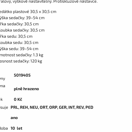
alový, výškově nastavitelný. Protiskluzové nástavce.
edátko plastové 30,5 x 30,5 cm
ýška sedačky: 39–54 cm
ířka sedačky: 30,5 cm
loubka sedačky: 30,5 cm
ířka sedu: 30,5 cm
loubka sedu: 30,5 cm
ýška sedu: 39–54 cm
motnost sedačky: 1.3 kg
osnost sedačky: 120 kg
5019405
vny
vna
plně hrazeno
ek
0 Kč
isuje
PRL, REH, NEU, ORT, ORP, GER, INT, REV, PED
ano
doba
10 let