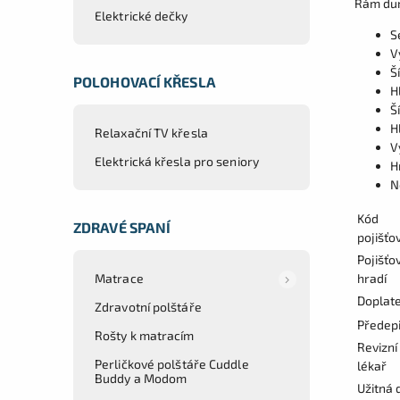
Rám dur
Elektrické dečky
S
V
Š
POLOHOVACÍ KŘESLA
H
Š
H
Relaxační TV křesla
V
Elektrická křesla pro seniory
H
N
Kód
ZDRAVÉ SPANÍ
pojišťo
Pojišťo
Matrace
hradí
Doplat
Zdravotní polštáře
Předep
Rošty k matracím
Revizní
Perličkové polštáře Cuddle
lékař
Buddy a Modom
Užitná 