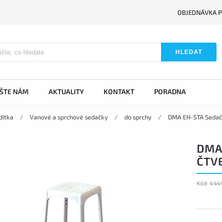
OBJEDNÁVKA P
HLEDAT
IŠTE NÁM
AKTUALITY
KONTAKT
PORADNA
dítka
/
Vanové a sprchové sedačky
/
do sprchy
/
DMA EH-STA Sedačk
DMA
ČTV
Kód:
444