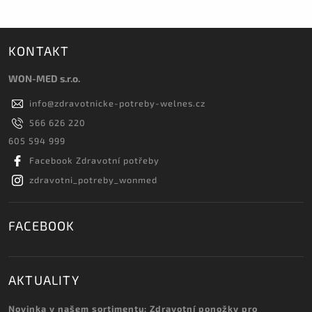
KONTAKT
WON-MED s.r.o.
info
@
zdravotnicke-potreby-welnes.cz
566 626 220
605 594 999
Facebook Zdravotní potřeby
zdravotni_potreby_wonmed
FACEBOOK
AKTUALITY
Novinka v našem sortimentu: Zdravotní ponožky pro