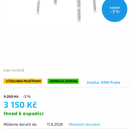
3 250 Kč
–3 %
Kód:
444032
V ČÍSELNÍKU POJIŠŤOVNY
DOPRAVA ZDARMA
Značka:
DMA Praha
3 250 Kč
–3 %
3 150 Kč
Ihned k expedici
Můžeme doručit do:
11.8.2026
Možnosti doručení