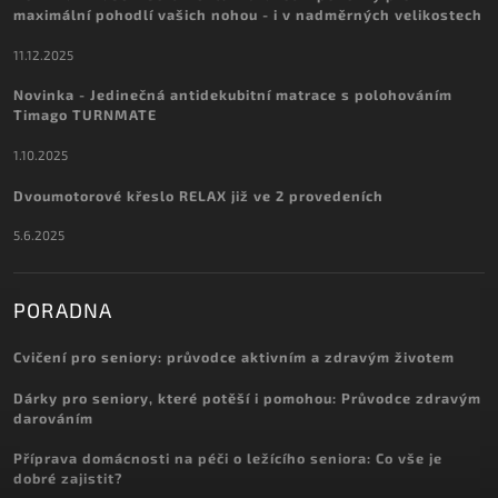
maximální pohodlí vašich nohou - i v nadměrných velikostech
11.12.2025
Novinka - Jedinečná antidekubitní matrace s polohováním
Timago TURNMATE
1.10.2025
Dvoumotorové křeslo RELAX již ve 2 provedeních
5.6.2025
PORADNA
Cvičení pro seniory: průvodce aktivním a zdravým životem
Dárky pro seniory, které potěší i pomohou: Průvodce zdravým
darováním
Příprava domácnosti na péči o ležícího seniora: Co vše je
dobré zajistit?