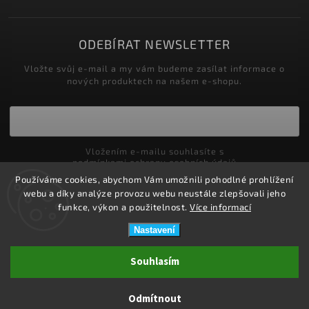
ODEBÍRAT NEWSLETTER
Vložte svůj e-mail a my vám budeme zasílat informace o
nových produktech na našem e-shopu.
Vložením e-mailu souhlasíte s
podmínkami ochrany osobních údajů
Používáme cookies, abychom Vám umožnili pohodlné prohlížení
Přihlásit se
webu a díky analýze provozu webu neustále zlepšovali jeho
funkce, výkon a použitelnost.
Více informací
Nastavení
Copyright 2026
ZDRAVOTNÍ POTŘEBY DRDLOVÁ
. Všechna práva
Souhlasím
vyhrazena.
Upravit nastavení cookies
Odmítnout