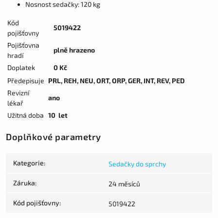
Nosnost sedačky: 120 kg
Kód
5019422
pojišťovny
Pojišťovna
plně hrazeno
hradí
Doplatek
0 Kč
Předepisuje
PRL, REH, NEU, ORT, ORP, GER, INT, REV, PED
Revizní
ano
lékař
Užitná doba
10 let
Doplňkové parametry
Kategorie
:
Sedačky do sprchy
Záruka
:
24 měsíců
Kód pojišťovny
:
5019422