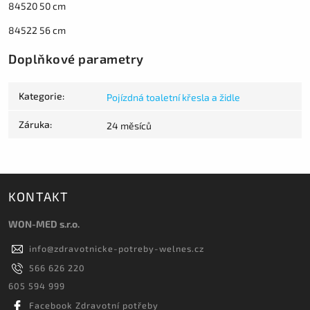
84520 50 cm
84522 56 cm
Doplňkové parametry
Kategorie
:
Pojízdná toaletní křesla a židle
Záruka
:
24 měsíců
KONTAKT
WON-MED s.r.o.
info
@
zdravotnicke-potreby-welnes.cz
566 626 220
605 594 999
Facebook Zdravotní potřeby