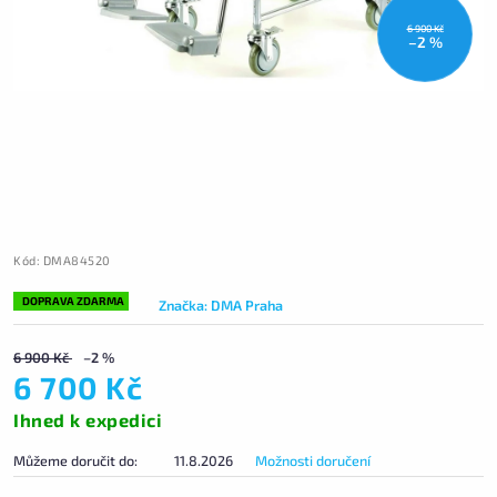
6 900 Kč
–2 %
Kód:
DMA84520
DOPRAVA ZDARMA
Značka:
DMA Praha
6 900 Kč
–2 %
6 700 Kč
Ihned k expedici
Můžeme doručit do:
11.8.2026
Možnosti doručení