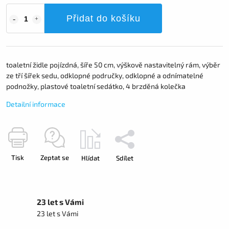
Přidat do košíku
toaletní židle pojízdná, šíře 50 cm, výškově nastavitelný rám, výběr
ze tří šířek sedu, odklopné područky, odklopné a odnímatelné
podnožky, plastové toaletní sedátko, 4 brzděná kolečka
Detailní informace
Tisk
Zeptat se
Hlídat
Sdílet
23 let s Vámi
23 let s Vámi