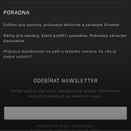
PORADNA
Cvičení pro seniory: průvodce aktivním a zdravým životem
Dárky pro seniory, které potěší i pomohou: Průvodce zdravým
darováním
Příprava domácnosti na péči o ležícího seniora: Co vše je
dobré zajistit?
ODEBÍRAT NEWSLETTER
Vložte svůj e-mail a my vám budeme zasílat informace o
nových produktech na našem e-shopu.
Vložením e-mailu souhlasíte s
podmínkami ochrany osobních údajů