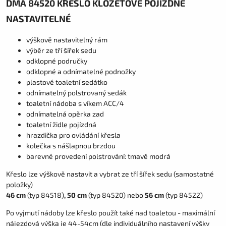
DMA 84520 KŘESLO KLOZETOVÉ POJÍZDNÉ
NASTAVITELNÉ
výškově nastavitelný rám
výběr ze tří šířek sedu
odklopné područky
odklopné a odnímatelné podnožky
plastové toaletní sedátko
odnímatelný polstrovaný sedák
toaletní nádoba s víkem ACC/4
odnímatelná opěrka zad
toaletní židle pojízdná
hrazdička pro ovládání křesla
kolečka s nášlapnou brzdou
barevné provedení polstrování: tmavě modrá
Křeslo lze výškově nastavit a vybrat ze tří šířek sedu (samostatné
položky)
46 cm
(typ 84518)
, 50
cm
(typ 84520) nebo
56 cm
(typ 84522)
Po vyjmutí nádoby lze křeslo použít také nad toaletou - maximální
nájezdová výška je 44-54cm (dle individuálního nastavení výšky