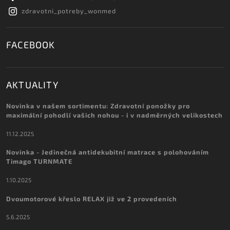
zdravotni_potreby_wonmed
FACEBOOK
AKTUALITY
Novinka v našem sortimentu: Zdravotní ponožky pro
maximální pohodlí vašich nohou - i v nadměrných velikostech
11.12.2025
Novinka - Jedinečná antidekubitní matrace s polohováním
Timago TURNMATE
1.10.2025
Dvoumotorové křeslo RELAX již ve 2 provedeních
5.6.2025