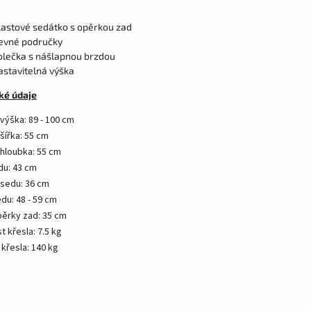
lastové sedátko s opěrkou zad
evné područky
olečka s nášlapnou brzdou
astavitelná výška
ké údaje
výška: 89 - 100 cm
šířka: 55 cm
hloubka: 55 cm
du: 43 cm
 sedu: 36 cm
du: 48 - 59 cm
pěrky zad: 35 cm
 křesla: 7.5 kg
křesla: 140 kg