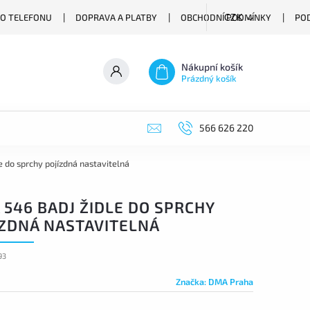
O TELEFONU
DOPRAVA A PLATBY
OBCHODNÍ PODMÍNKY
PO
CZK
Nákupní košík
Prázdný košík
566 626 220
 do sprchy pojízdná nastavitelná
 546 BADJ ŽIDLE DO SPRCHY
ÍZDNÁ NASTAVITELNÁ
93
Značka:
DMA Praha