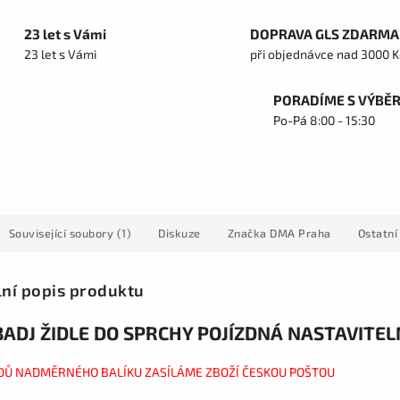
23 let s Vámi
DOPRAVA GLS ZDARMA
23 let s Vámi
při objednávce nad 3000 K
PORADÍME S VÝBĚ
Po-Pá 8:00 - 15:30
Související soubory (1)
Diskuze
Značka
DMA Praha
Ostatní
lní popis produktu
BADJ ŽIDLE DO SPRCHY POJÍZDNÁ NASTAVITE
DŮ NADMĚRNÉHO BALÍKU ZASÍLÁME ZBOŽÍ ČESKOU POŠTOU