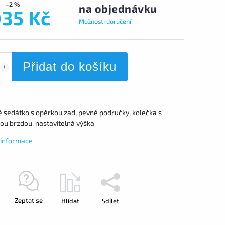
–2 %
na objednávku
035 Kč
Možnosti doručení
Přidat do košíku
é sedátko s opěrkou zad, pevné područky, kolečka s
ou brzdou, nastavitelná výška
í informace
Zeptat se
Hlídat
Sdílet