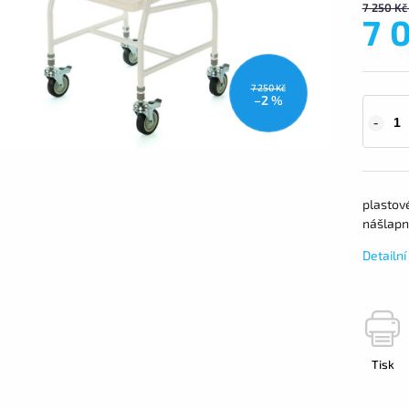
7 250 Kč
7 
7 250 Kč
–2 %
plastov
nášlapn
Detailn
Tisk