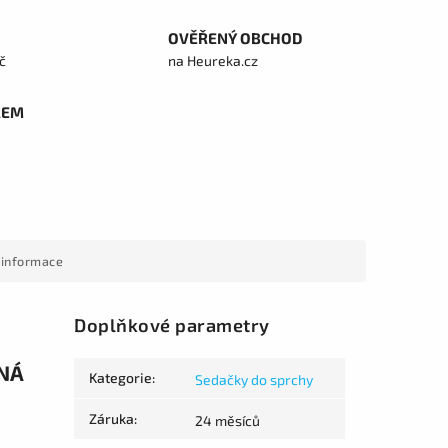
OVĚŘENÝ OBCHOD
č
na Heureka.cz
REM
 informace
Doplňkové parametry
LNÁ
Kategorie
:
Sedačky do sprchy
Záruka
:
24 měsíců