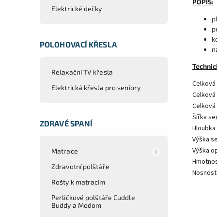
POPIS:
Elektrické dečky
p
p
k
POLOHOVACÍ KŘESLA
n
Technic
Relaxační TV křesla
Celková 
Elektrická křesla pro seniory
Celková 
Celková 
Šířka se
ZDRAVÉ SPANÍ
Hloubka
Výška se
Výška o
Matrace
Hmotnost
Zdravotní polštáře
Nosnost 
Rošty k matracím
Perličkové polštáře Cuddle
Buddy a Modom