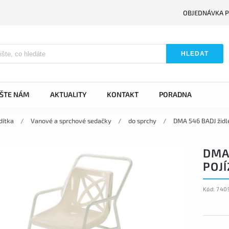
OBJEDNÁVKA P
HLEDAT
IŠTE NÁM
AKTUALITY
KONTAKT
PORADNA
dítka
/
Vanové a sprchové sedačky
/
do sprchy
/
DMA 546 BADJ židle
DMA
POJ
Kód:
740